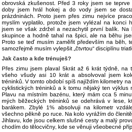
obrovská zkušenost. Před 3 roky jsem se teprve z
doby jsem hrál hokej a do vody jsem se dosta
prázdninách. Proto jsem přes zimu nejvíce praco
myslím vyplatilo, protože jsem vylézal na konci 
jsem se však zdržel a nezachytil první balík. Na 
skupince a hodně tahal na špici, ale na běhu jsem
Proto se teď musím zaměřit především na běh, t
samozřejmě musím vylepšit „čtvrtou“ disciplínu triat
Jak často a kde trénuješ?
Přes zimu jsem plaval 5krát až 6 krát týdně, na 
všeho všudy asi 10 krát a absolvoval jsem k
tréninků. V tomto období spíš najíždím kilometry na 
cyklistických tréninků a k tomu nějaký ten výklus
Plavu na místním bazénu, který mám cca 5 min
mých běžeckých tréninků se odehrává v lese, 
barákem. Zbylé 1% absolvuji na kilometr vzdá
všechno pěkně po ruce. Na kolo vyrážím do členit
Jihlavu, kde jsou celkem slušné cesty a malý prov
chodím do tělocvičny, kde se věnuji všeobecné příp