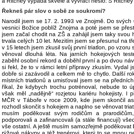
a Ritchey vypadá skvěle a vyvrací heslo: S Ritchey j
Řekneš pár slov o sobě ze soukromí?
Narodil jsem se 17. 2. 1993 ve Znojmě. Do svých 6
vesnici Božice poblíž Znojma a poté jsem se přes
jsem začal chodit na ZŠ a zahájil jsem taky svou 
trvala celých 10 let. Mezitím jsem se přesunul na 
v 15 letech jsem zkusil svůj první triatlon, po vzor
věnoval dlouhá léta. Na jarních hokejových te
zaběhl osobní rekord a doběhl první a po dvou náv
si řekl, že to v rámci letní přípravy zkusím. Vydal
dobře si zazávodil a celkem mě to chytlo. Další ro
místních triatlonů a umisťoval jsem se na předních
říkal, že kdybych trochu potrénoval, nebude to 
však měl „nadějně“ rozjetou kariéru hokejisty. I 
MČR v Táboře v roce 2009, kde jsem skončil as
rozhodl skončit s hokejem a naplno se věnovat tria
musím poděkovat svým rodičům a prarodičům,
podporovali a zafinancovali (a stále financují) vš
vše ostatní. A ještě musím samozřejmě poděkovat
rýžové nákypy a též trenérovi, který to se mnou n