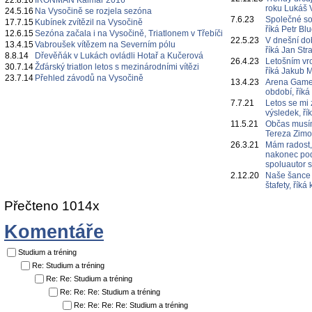
22.8.16
IRONMAN Kalmar 2016
roku Lukáš 
24.5.16
Na Vysočině se rozjela sezóna
7.6.23
Společné s
17.7.15
Kubínek zvítězil na Vysočině
říká Petr Bl
12.6.15
Sezóna začala i na Vysočině, Triatlonem v Třebíči
22.5.23
V dnešní do
13.4.15
Vabroušek vítězem na Severním pólu
říká Jan Str
8.8.14
Dřevěňák v Lukách ovládli Hotař a Kučerová
26.4.23
Letošním vr
30.7.14
Žďárský triatlon letos s mezinárodními vítězi
říká Jakub 
23.7.14
Přehled závodů na Vysočině
13.4.23
Arena Games
období, říká
7.7.21
Letos se mi 
výsledek, ří
11.5.21
Občas musím
Tereza Zim
26.3.21
Mám radost,
nakonec poda
spoluautor 
2.12.20
Naše šance 
štafety, řík
Přečteno 1014x
Komentáře
Studium a tréning
Re: Studium a tréning
Re: Re: Studium a tréning
Re: Re: Re: Studium a tréning
Re: Re: Re: Re: Studium a tréning