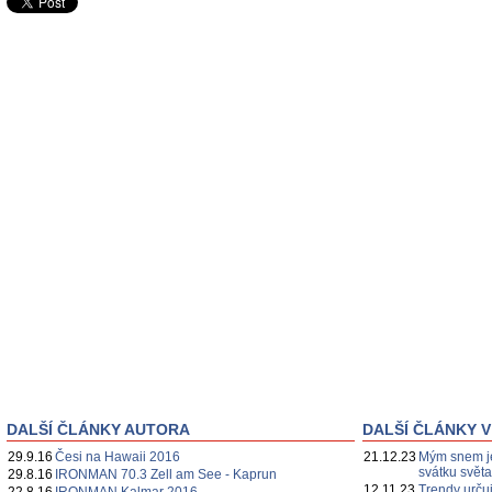
DALŠÍ ČLÁNKY AUTORA
DALŠÍ ČLÁNKY V
29.9.16
Česi na Hawaii 2016
21.12.23
Mým snem je
svátku svět
29.8.16
IRONMAN 70.3 Zell am See - Kaprun
12.11.23
Trendy určuj