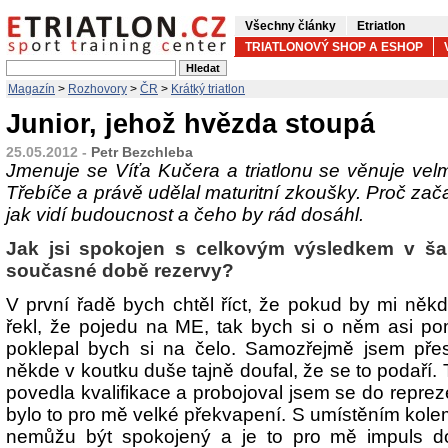
Všechny články
Etriatlon
TRIATLONOVÝ SHOP A ESHOP
Magazín
>
Rozhovory
>
ČR
>
Krátký triatlon
Junior, jehož hvězda stoupá
25.05.2012 -
Petr Bezchleba
Jmenuje se Víťa Kučera a triatlonu se věnuje velm
Třebíče a právě udělal maturitní zkoušky. Proč začal
jak vidí budoucnost a čeho by rád dosáhl.
Jak jsi spokojen s celkovým výsledkem v š
současné době rezervy?
V první řadě bych chtěl říct, že pokud by mi něk
řekl, že pojedu na ME, tak bych si o něm asi pom
poklepal bych si na čelo. Samozřejmě jsem přes
někde v koutku duše tajně doufal, že se to podaří
povedla kvalifikace a probojoval jsem se do repre
bylo to pro mě velké překvapení. S umístěním kol
nemůžu být spokojený a je to pro mě impuls do