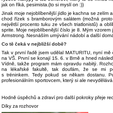
jak on říká, pesimista.(to si myslí on :))
Jinak moje nejoblíbenější jídlo je kachna se zelím 
chod řízek s bramborovým salátem (možná proto
největší procento tuku ze všech triatlonistů) a oblí
sprite. Moje nejoblíbenější číslo je 8. Mým vzorem
Armstrong. Nesnáším umývání nádobí a další domá
Co tě čeká v nejbližší době?
Tak v první řadě jsem udělal MATURITU, nyní mě č
na VŠ. První se konají 15. 6. v Brně a hned násle
Vídně, takže program mám opravdu nabitý. Rozho
na lékařské fakultě, tak doufám, že se mi po
s tréninkem. Tedy pokud se někam dostanu. P
profesionálním sportovcem, který si ale nevydělává..
Hodně úspěchů a zdraví pro další pokroky přeje r
Díky za rozhovor