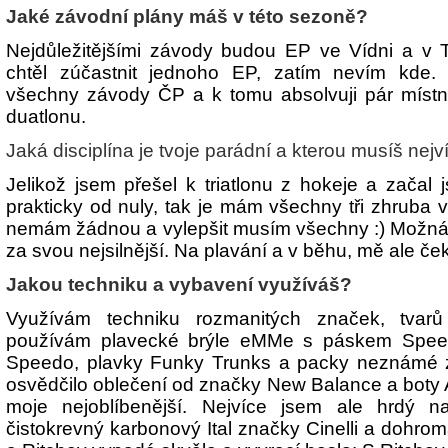
Jaké závodní plány máš v této sezoně?
Nejdůležitějšími závody budou EP ve Vídni a v 
chtěl zúčastnit jednoho EP, zatím nevím kde. 
všechny závody ČP a k tomu absolvuji pár místní
duatlonu.
Jaká disciplína je tvoje parádní a kterou musíš nejv
Jelikož jsem přešel k triatlonu z hokeje a začal 
prakticky od nuly, tak je mám všechny tři zhruba 
nemám žádnou a vylepšit musím všechny :) Možná 
za svou nejsilnější. Na plavání a v běhu, mě ale če
Jakou techniku a vybavení využíváš?
Využívám techniku rozmanitých značek, tvarů
používám plavecké brýle eMMe s páskem Speed
Speedo, plavky Funky Trunks a packy neznámé 
osvědčilo oblečení od značky New Balance a boty 
moje nejoblíbenější. Nejvíce jsem ale hrdý 
čistokrevný karbonový Ital značky Cinelli a dohr