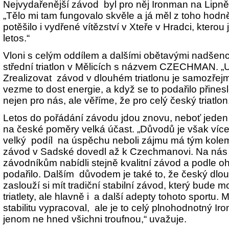
Nejvydařenější závod byl pro něj Ironman na Lipně,
„Tělo mi tam fungovalo skvěle a já měl z toho hodn
potěšilo i vydřené vítězství v Xteře v Hradci, kterou
letos.“
Vloni s celým oddílem a dalšími obětavými nadšenc
střední triatlon v Mělicích s názvem CZECHMAN. „Urč
Zrealizovat závod v dlouhém triatlonu je samozřej
vezme to dost energie, a když se to podařilo přines
nejen pro nás, ale věříme, že pro celý český triatlon,
Letos do pořádání závodu jdou znovu, neboť jeden 
na české poměry velká účast. „Důvodů je však víc
velký podíl na úspěchu neboli zájmu má tým kolem
závod v Sadské dovedl až k Czechmanovi. Na nás
závodníkům nabídli stejně kvalitní závod a podle o
podařilo. Dalším důvodem je také to, že český dlouh
zaslouží si mít tradiční stabilní závod, který bude mo
triatlety, ale hlavně i a další adepty tohoto sportu. 
stabilitu vypracoval, ale je to celý plnohodnotný I
jenom ne hned všichni troufnou,“ uvažuje.