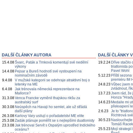
DALŠÍ ČLÁNKY AUTORA
DALŠÍ ČLÁNKY V
15.4.08
Švarc, Paták a Trnková komentují své nedělní
19.2.24
Dříve stačilo 
výkony
triatlonista 
Pavel Wohl
14.4.08
Pejsar a Bureš hodnotí své vystoupení na
nominačním závodě
5.12.23
Příští sezona
premiéru IM 
9.4.08
V mužské kategorii se odehraje atraktivní boj o
letenky na ME
24.8.23
Vůbec jsem n
zvládnout, ří
6.4.08
Jak trénovala německá reprezentace na
Mallorce?
13.7.23
Jsem rád, že 
Honza "Hrady
31.3.08
Venca Francke vyměnil thajskou rikšu za
australský surf
14.6.23
Medaile mi ut
překvapení l
30.3.08
Neúspěch na Havaji ho semlel, ale už střádá
další plány
2.6.23
Je to "triatl
Richtrová své
26.3.08
Karlovy Vary usilují o pořadatelství ME elite
30.5.23
Naslouchejte
25.3.08
Zadák plánuje poměřit se s nejlepšími duatlonisty
Tomáš Race
23.3.08
Jak trénoval Servít s Ospalým uprostřed Indického
25.5.23
Mojí strategi
oceánu?