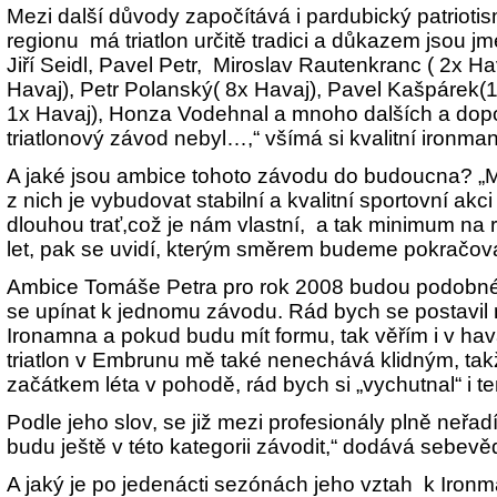
Mezi další důvody započítává i pardubický patriot
regionu má triatlon určitě tradici a důkazem jsou jm
Jiří Seidl, Pavel Petr, Miroslav Rautenkranc ( 2x H
Havaj), Petr Polanský( 8x Havaj), Pavel Kašpárek(1
1x Havaj), Honza Vodehnal a mnoho dalších a d
triatlonový závod nebyl…,“ všímá si kvalitní ironman
A jaké jsou ambice tohoto závodu do budoucna? „M
z nich je vybudovat stabilní a kvalitní sportovní akci
dlouhou trať,což je nám vlastní, a tak minimum na re
let, pak se uvidí, kterým směrem budeme pokračova
Ambice Tomáše Petra pro rok 2008 budou podobné
se upínat k jednomu závodu. Rád bych se postavil n
Ironamna a pokud budu mít formu, tak věřím i v hav
triatlon v Embrunu mě také nenechává klidným, tak
začátkem léta v pohodě, rád bych si „vychutnal“ i t
Podle jeho slov, se již mezi profesionály plně neřad
budu ještě v této kategorii závodit,“ dodává sebev
A jaký je po jedenácti sezónách jeho vztah k Iron