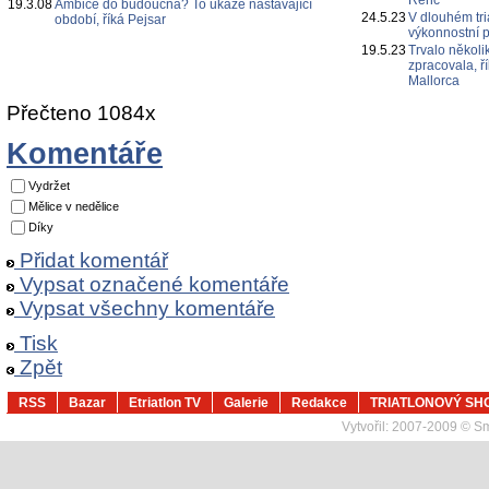
Řenč
19.3.08
Ambice do budoucna? To ukáže nastávající
24.5.23
V dlouhém tri
období, říká Pejsar
výkonnostní p
19.5.23
Trvalo několi
zpracovala, ř
Mallorca
Přečteno 1084x
Komentáře
Vydržet
Mělice v nedělice
Díky
Přidat komentář
Vypsat označené komentáře
Vypsat všechny komentáře
Tisk
Zpět
RSS
Bazar
Etriatlon TV
Galerie
Redakce
TRIATLONOVÝ SH
Vytvořil:
2007-2009 © Sma