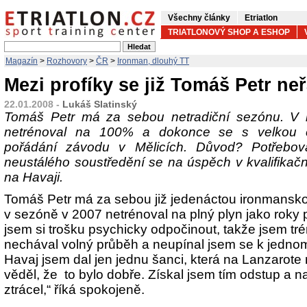
Všechny články
Etriatlon
TRIATLONOVÝ SHOP A ESHOP
Magazín
>
Rozhovory
>
ČR
>
Ironman, dlouhý TT
Mezi profíky se již Tomáš Petr neř
22.01.2008 -
Lukáš Slatinský
Tomáš Petr má za sebou netradiční sezónu. V 
netrénoval na 100% a dokonce se s velkou c
pořádání závodu v Mělicích. Důvod? Potřebov
neustálého soustředění se na úspěch v kvalifika
na Havaji.
Tomáš Petr má za sebou již jedenáctou ironmans
v sezóně v 2007 netrénoval na plný plyn jako roky p
jsem si trošku psychicky odpočinout, takže jsem tr
nechával volný průběh a neupínal jsem se k jedn
Havaj jsem dal jen jednu šanci, která na Lanzarote n
věděl, že to bylo dobře. Získal jsem tím odstup a n
ztrácel,“ říká spokojeně.