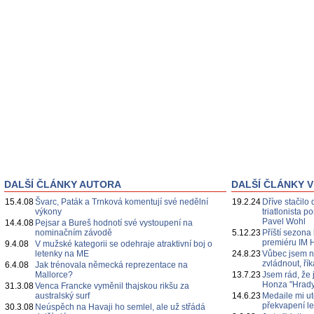
DALŠÍ ČLÁNKY AUTORA
DALŠÍ ČLÁNKY V
15.4.08
Švarc, Paták a Trnková komentují své nedělní
19.2.24
Dříve stačilo 
výkony
triatlonista 
Pavel Wohl
14.4.08
Pejsar a Bureš hodnotí své vystoupení na
nominačním závodě
5.12.23
Příští sezona
premiéru IM 
9.4.08
V mužské kategorii se odehraje atraktivní boj o
letenky na ME
24.8.23
Vůbec jsem n
zvládnout, ří
6.4.08
Jak trénovala německá reprezentace na
Mallorce?
13.7.23
Jsem rád, že 
Honza "Hrady
31.3.08
Venca Francke vyměnil thajskou rikšu za
australský surf
14.6.23
Medaile mi ut
překvapení l
30.3.08
Neúspěch na Havaji ho semlel, ale už střádá