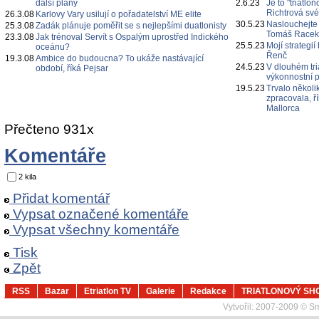
další plány
2.6.23
Je to "triatl
Richtrová své
26.3.08
Karlovy Vary usilují o pořadatelství ME elite
30.5.23
Naslouchejte
25.3.08
Zadák plánuje poměřit se s nejlepšími duatlonisty
Tomáš Race
23.3.08
Jak trénoval Servít s Ospalým uprostřed Indického
25.5.23
Mojí strategi
oceánu?
Řenč
19.3.08
Ambice do budoucna? To ukáže nastávající
24.5.23
V dlouhém tri
období, říká Pejsar
výkonnostní p
19.5.23
Trvalo několi
zpracovala, ř
Mallorca
Přečteno 931x
Komentáře
2 kila
Přidat komentář
Vypsat označené komentáře
Vypsat všechny komentáře
Tisk
Zpět
RSS
Bazar
Etriatlon TV
Galerie
Redakce
TRIATLONOVÝ SH
Vytvořil:
2007-2009 © Sma