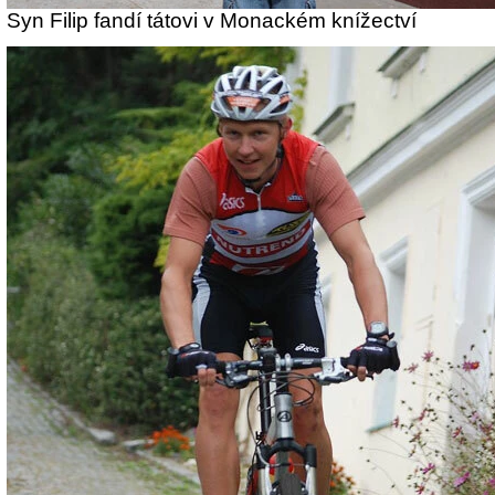
Syn Filip fandí tátovi v Monackém knížectví