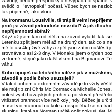
závody, běhám přespoláky a nevypadá to špatně. V
svědčilo i "evropské" počasí. Vůbec bych se nezlob
tak příjemně, jako vloni
Na Ironmanu Lousiville, tě trápili velmi nepříjem
proč jsi závod jednoduše nevzdal? A jak dlouho 
nepříjemností sbíral?
Když už jsem tam odletěl a na závod vyladil, tak jse
Letenku zpět jsem měl až na druhý den, tak co s 
mě to asi 4kg živé váhy a zpět jsou zatím naštěstí j
srovnávalo asi 2-3 dny. V Monaku jsem o týden poz
ve formě, stejně jako další víkend na Bigmanovi. Teď
váhu!
Koho tipuješ na letošního vítěze jak v mužském,
závodě a podle čeho usuzuješ?
V tak dlouhém a extrémním závodě je to vždy věštěn
ale můj tip zní Chris Mc Cormack a Micheille Jones.
bolestivých havajských proher a po slovní přestř
vítězství prahnout více než kdy jindy. Běžec je určit
muset víc hrábnout na kole a nespoléhat se na tradi
skupinu, které se Norman určitě opět pokusí ujet. Mic