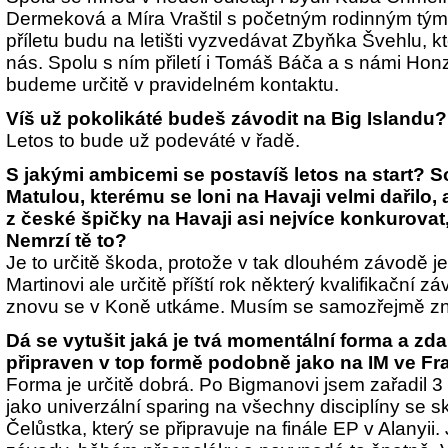
Dermeková a Míra Vraštil s početným rodinným t
příletu budu na letišti vyzvedávat Zbyňka Švehlu, k
nás. Spolu s ním přiletí i Tomáš Báča a s námi Ho
budeme určitě v pravidelném kontaktu.
Víš už pokolikáté budeš závodit na Big Islandu?
Letos to bude už podeváté v řadě.
S jakými ambicemi se postavíš letos na start? 
Matulou, kterému se loni na Havaji velmi dařilo, 
z české špičky na Havaji asi nejvíce konkurovat,
Nemrzí tě to?
Je to určitě škoda, protože v tak dlouhém závodě j
Martinovi ale určitě příští rok některý kvalifikační 
znovu se v Koně utkáme. Musím se samozřejmě znov
Dá se vytušit jaká je tvá momentální forma a zd
připraven v top formě podobně jako na IM ve Fr
Forma je určitě dobrá. Po Bigmanovi jsem zařadil 3 
jako univerzální sparing na všechny disciplíny se 
Čelůstka, který se připravuje na finále EP v Alanyii.