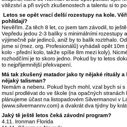
vítězství a při svých zkušenostech a talentu si to po
Letos se opět vrací delší rozestupy na kole. Věří
pohlídají?
Nevěřím. Za těch 8 let, co jsem tam závodil, to ještě
Vepředu jedou 2-3 balíky s minimálními rozestupy a
výjimečně pár jedinců, aniž by to balík roztrhalo. 
jsme si (mez. org. Profesionálů) vyhádali opět 10m (
kolo - přední kolo, takže spíše 8m mezi koly). Nic
rozhodčími je to skoro jedno. Pokud by to letos doká
to nejpříjemnější překvapení.
Má tak zkušený matador jako ty nějaké rituály a
nějaký talisman?
Nemám a neberu. Pokud bych mohl, vzal bych si s 
musí prodlévat do ve škole (na opačných stranách 
plánujeme účast na listopadovém Silvermanovi v 
(www.silvermannv.com) a dvakrát dva týdny by krá
Jaký tě ještě letos čeká závodní program?
4.11. Ironman Florida