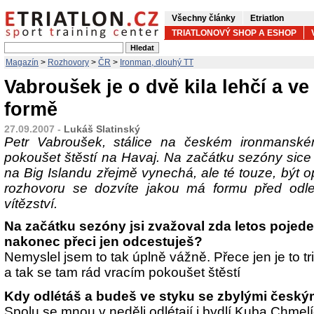
Všechny články
Etriatlon
TRIATLONOVÝ SHOP A ESHOP
Magazín
>
Rozhovory
>
ČR
>
Ironman, dlouhý TT
Vabroušek je o dvě kila lehčí a v
formě
27.09.2007 -
Lukáš Slatinský
Petr Vabroušek, stálice na českém ironmanském
pokoušet štěstí na Havaj. Na začátku sezóny sice pr
na Big Islandu zřejmě vynechá, ale té touze, být op
rozhovoru se dozvíte jakou má formu před odl
vítězství.
Na začátku sezóny jsi zvažoval zda letos pojed
nakonec přeci jen odcestuješ?
Nemyslel jsem to tak úplně vážně. Přece jen je to t
a tak se tam rád vracím pokoušet štěstí
Kdy odlétáš a budeš ve styku se zbylými český
Spolu se mnou v neděli odlétají i bydlí Kuba Chmel