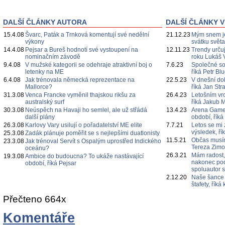
DALŠÍ ČLÁNKY AUTORA
DALŠÍ ČLÁNKY V
15.4.08
Švarc, Paták a Trnková komentují své nedělní
21.12.23
Mým snem je
výkony
svátku svět
14.4.08
Pejsar a Bureš hodnotí své vystoupení na
12.11.23
Trendy určuj
nominačním závodě
roku Lukáš 
9.4.08
V mužské kategorii se odehraje atraktivní boj o
7.6.23
Společné s
letenky na ME
říká Petr Bl
6.4.08
Jak trénovala německá reprezentace na
22.5.23
V dnešní do
Mallorce?
říká Jan Str
31.3.08
Venca Francke vyměnil thajskou rikšu za
26.4.23
Letošním vr
australský surf
říká Jakub 
30.3.08
Neúspěch na Havaji ho semlel, ale už střádá
13.4.23
Arena Games
další plány
období, říká
26.3.08
Karlovy Vary usilují o pořadatelství ME elite
7.7.21
Letos se mi 
výsledek, ří
25.3.08
Zadák plánuje poměřit se s nejlepšími duatlonisty
11.5.21
Občas musím
23.3.08
Jak trénoval Servít s Ospalým uprostřed Indického
Tereza Zim
oceánu?
26.3.21
Mám radost,
19.3.08
Ambice do budoucna? To ukáže nastávající
nakonec poda
období, říká Pejsar
spoluautor 
2.12.20
Naše šance 
štafety, řík
Přečteno 664x
Komentáře