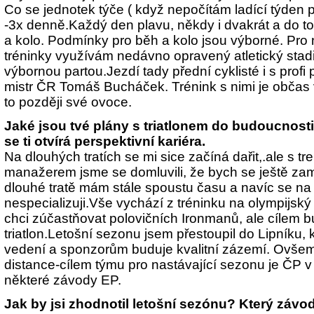
Co se jednotek týče ( když nepočítám ladící týden p
-3x denně.Každý den plavu, někdy i dvakrát a do t
a kolo. Podmínky pro běh a kolo jsou výborné. Pro
tréninky využívám nedávno opravený atletický stadio
výbornou partou.Jezdí tady přední cyklisté i s profi 
mistr ČR Tomáš Bucháček. Trénink s nimi je občas ve
to později své ovoce.
Jaké jsou tvé plány s triatlonem do budoucnosti..
se ti otvírá perspektivní kariéra.
Na dlouhých tratích se mi sice začíná dařit,.ale s 
manažerem jsme se domluvili, že bych se ještě zaměř
dlouhé tratě mám stále spoustu času a navíc se na
nespecializuji.Vše vychází z tréninku na olympijský
chci zúčastňovat polovičních Ironmanů, ale cílem 
triatlon.Letošní sezonu jsem přestoupil do Lipníku
vedení a sponzorům buduje kvalitní zázemí. Ovšem
distance-cílem týmu pro nastávající sezonu je ČP v 
některé závody EP.
Jak by jsi zhodnotil letošní sezónu? Který závod 