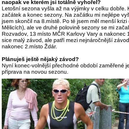
naopak ve kterém jsi totálně vyhořel?
Letošní sezona vyšla až na výjimky v celku dobře.
začátek a konec sezony. Na začátku mi nejlépe vyš
jsem skončil na 8.místě. Po té jsem měl menší krizi
Mělicích), ale ve druhé polovině sezony se mi začal
Rozvadov, 13 místo MČR Karlovy Vary a nakonec 
sice malý závod, ale patří mezi nejnáročnější závod
nakonec 2.místo Ždár.
Plánuješ ještě nějaký závod?
Nyní konec-volnější přechodné období zaměřené jen
příprava na novou sezonu.