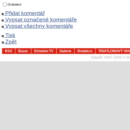
Gratulace
Přidat komentář
Vypsat označené komentáře
Vypsat všechny komentáře
Tisk
Zpět
RSS
Bazar
Etriatlon TV
Galerie
Redakce
TRIATLONOVÝ SH
Vytvořil:
2007-2009 © Sma