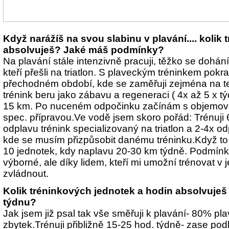
Když narážíš na svou slabinu v plavání.... kolik 
absolvuješ? Jaké máš podmínky?
Na plavání stále intenzivně pracuji, těžko se dohá
kteří přešli na triatlon. S plaveckým tréninkem pokrač
přechodném období, kde se zaměřuji zejména na tec
trénink beru jako zábavu a regeneraci ( 4x až 5 x t
15 km. Po nuceném odpočinku začínám s objemovo
spec. přípravou.Ve vodě jsem skoro pořád: Trénuji 
odplavu trénink specializovaný na triatlon a 2-4x odp
kde se musím přizpůsobit danému tréninku.Když to s
10 jednotek, kdy naplavu 20-30 km týdně. Podmínk
výborné, ale díky lidem, kteří mi umožní trénovat v 
zvládnout.
Kolik tréninkových jednotek a hodin absolvuje
týdnu?
Jak jsem již psal tak vše směřuji k plavání- 80% pl
zbytek.Trénuji přibližně 15-25 hod. týdně- zase pod