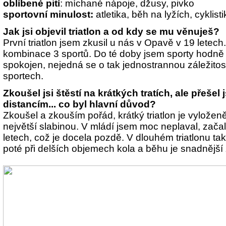
oblíbené pití
: míchané nápoje, džusy, pivko
sportovní minulost:
atletika, běh na lyžích, cyklist
Jak jsi objevil triatlon a od kdy se mu věnuješ?
První triatlon jsem zkusil u nás v Opavě v 19 letech.
kombinace 3 sportů. Do té doby jsem sporty hodně s
spokojen, nejedná se o tak jednostrannou záležitost
sportech.
Zkoušel jsi štěstí na krátkých tratích, ale přešel 
distancím... co byl hlavní důvod?
Zkoušel a zkouším pořád, krátký triatlon je vyložen
největší slabinou. V mládí jsem moc neplaval, začal
letech, což je docela pozdě. V dlouhém triatlonu ta
poté při delších objemech kola a běhu je snadnější 