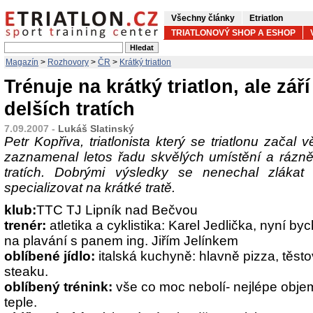
Všechny články
Etriatlon
TRIATLONOVÝ SHOP A ESHOP
Magazín
>
Rozhovory
>
ČR
>
Krátký triatlon
Trénuje na krátký triatlon, ale září
delších tratích
7.09.2007 -
Lukáš Slatinský
Petr Kopřiva, triatlonista který se triatlonu začal 
zaznamenal letos řadu skvělých umístění a rázně 
tratích. Dobrými výsledky se nenechal zláka
specializovat na krátké tratě.
klub:
TTC TJ Lipník nad Bečvou
trenér:
atletika a cyklistika: Karel Jedlička, nyní by
na plavání s panem ing. Jiřím Jelínkem
oblíbené jídlo:
italská kuchyně: hlavně pizza, těst
steaku.
oblíbený trénink:
vše co moc nebolí- nejlépe obje
teple.