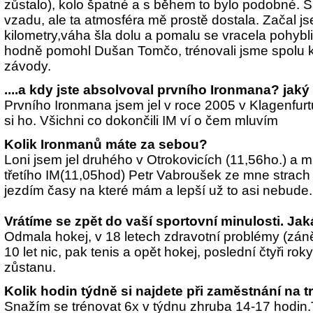
zůstalo), kolo špatné a s během to bylo podobné. S
vzadu, ale ta atmosféra mě prostě dostala. Začal j
kilometry,váha šla dolu a pomalu se vracela pohybli
hodně pomohl Dušan Tomčo, trénovali jsme spolu kol
závody.
....a kdy jste absolvoval prvního Ironmana? jaký 
Prvního Ironmana jsem jel v roce 2005 v Klagenfurt
si ho. Všichni co dokončili IM ví o čem mluvím
Kolik Ironmanů máte za sebou?
Loni jsem jel druhého v Otrokovicích (11,56ho.) a m
třetího IM(11,05hod) Petr Vabroušek ze mne strach 
jezdím časy na které mám a lepší už to asi nebude.
Vrátíme se zpět do vaší sportovní minulosti. Jak
Odmala hokej, v 18 letech zdravotní problémy (záně
10 let nic, pak tenis a opět hokej, poslední čtyři roky
zůstanu.
Kolik hodin týdně si najdete při zaměstnání na t
Snažím se trénovat 6x v týdnu zhruba 14-17 hodin