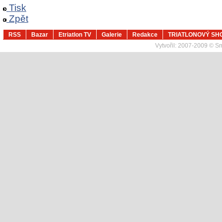
Tisk
Zpět
RSS
Bazar
Etriatlon TV
Galerie
Redakce
TRIATLONOVÝ SH
Vytvořil:
2007-2009 © Sma