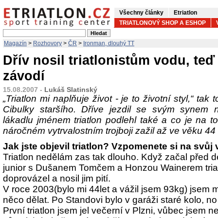
Všechny články
Etriatlon
TRIATLONOVÝ SHOP A ESHOP
Magazín
>
Rozhovory
>
ČR
>
Ironman, dlouhý TT
Dřív nosil triatlonistům vodu, teď
závodí
15.08.2007 -
Lukáš Slatinský
„Triatlon mi naplňuje život - je to životní styl,“ tak
Cibulky staršího. Dříve jezdil se svým synem
lákadlu jménem triatlon podlehl také a co je na t
náročném vytrvalostním trojboji zažil až ve věku 44 l
Jak jste objevil triatlon? Vzpomenete si na svůj 
Triatlon nedělám zas tak dlouho. Když začal před de
junior s Dušanem Tomčem a Honzou Wainerem triatl
doprovázel a nosil jim pití.
V roce 2003(bylo mi 44let a vážil jsem 93kg) jsem 
něco dělat. Po Standovi bylo v garáži staré kolo, no
První triatlon jsem jel večerní v Plzni, vůbec jsem n