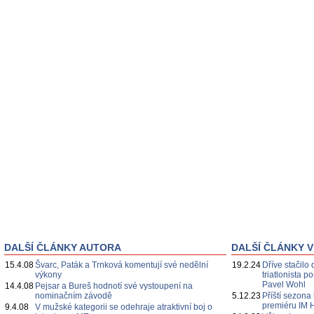
DALŠÍ ČLÁNKY AUTORA
DALŠÍ ČLÁNKY V
15.4.08
Švarc, Paták a Trnková komentují své nedělní
19.2.24
Dříve stačilo 
výkony
triatlonista 
Pavel Wohl
14.4.08
Pejsar a Bureš hodnotí své vystoupení na
nominačním závodě
5.12.23
Příští sezona
premiéru IM 
9.4.08
V mužské kategorii se odehraje atraktivní boj o