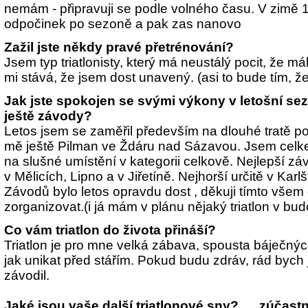
nemám - připravuji se podle volného času. V zimě 
odpočinek po sezoně a pak zas nanovo
Zažil jste někdy pravé přetrénování?
Jsem typ triatlonisty, který má neustálý pocit, že mál
mi stává, že jsem dost unavený. (asi to bude tím, ž
Jak jste spokojen se svými výkony v letošní se
ještě závody?
Letos jsem se zaměřil především na dlouhé tratě p
mě ještě Pilman ve Ždáru nad Sázavou. Jsem celk
na slušné umístění v kategorii celkově. Nejlepší záv
v Mělicích, Lipno a v Jiřetíně. Nejhorší určitě v Karlš
Závodů bylo letos opravdu dost , děkuji tímto všem
zorganizovat.(i já mám v plánu nějaký triatlon v bu
Co vám triatlon do života přináší?
Triatlon je pro mne velká zábava, spousta báječn
jak unikat před stářím. Pokud budu zdráv, rád bych 
závodil.
Jaké jsou vaše další triatlonové sny?. ....zúčastn