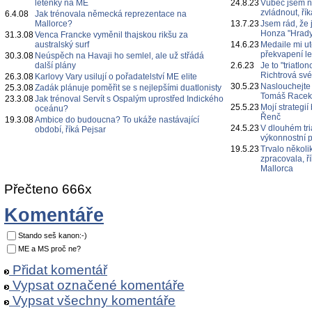
letenky na ME
24.8.23
Vůbec jsem n
zvládnout, ří
6.4.08
Jak trénovala německá reprezentace na
Mallorce?
13.7.23
Jsem rád, že 
Honza "Hrady
31.3.08
Venca Francke vyměnil thajskou rikšu za
australský surf
14.6.23
Medaile mi ut
překvapení l
30.3.08
Neúspěch na Havaji ho semlel, ale už střádá
další plány
2.6.23
Je to "triatl
Richtrová své
26.3.08
Karlovy Vary usilují o pořadatelství ME elite
30.5.23
Naslouchejte
25.3.08
Zadák plánuje poměřit se s nejlepšími duatlonisty
Tomáš Race
23.3.08
Jak trénoval Servít s Ospalým uprostřed Indického
25.5.23
Mojí strategi
oceánu?
Řenč
19.3.08
Ambice do budoucna? To ukáže nastávající
24.5.23
V dlouhém tri
období, říká Pejsar
výkonnostní p
19.5.23
Trvalo několi
zpracovala, ř
Mallorca
Přečteno 666x
Komentáře
Stando seš kanon:-)
ME a MS proč ne?
Přidat komentář
Vypsat označené komentáře
Vypsat všechny komentáře