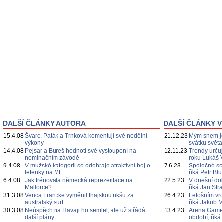
DALŠÍ ČLÁNKY AUTORA
DALŠÍ ČLÁNKY V
15.4.08
Švarc, Paták a Trnková komentují své nedělní
21.12.23
Mým snem je
výkony
svátku svět
14.4.08
Pejsar a Bureš hodnotí své vystoupení na
12.11.23
Trendy určuj
nominačním závodě
roku Lukáš 
9.4.08
V mužské kategorii se odehraje atraktivní boj o
7.6.23
Společné s
letenky na ME
říká Petr Bl
6.4.08
Jak trénovala německá reprezentace na
22.5.23
V dnešní do
Mallorce?
říká Jan Str
31.3.08
Venca Francke vyměnil thajskou rikšu za
26.4.23
Letošním vr
australský surf
říká Jakub 
30.3.08
Neúspěch na Havaji ho semlel, ale už střádá
13.4.23
Arena Games
další plány
období, říká