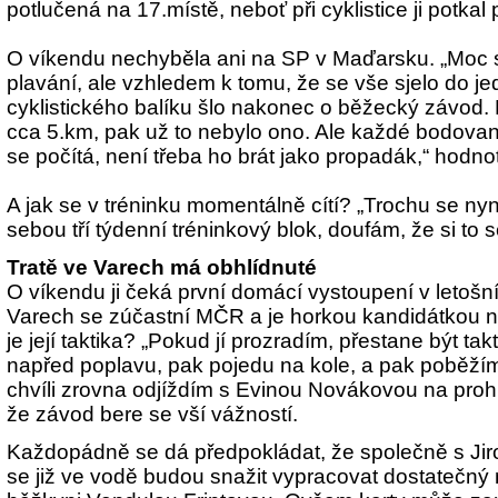
potlučená na 17.místě, neboť při cyklistice ji potkal 
O víkendu nechyběla ani na SP v Maďarsku. „Moc 
plavání, ale vzhledem k tomu, že se vše sjelo do j
cyklistického balíku šlo nakonec o běžecký závod.
cca 5.km, pak už to nebylo ono. Ale každé bodovan
se počítá, není třeba ho brát jako propadák,“ hodnot
A jak se v tréninku momentálně cítí? „Trochu se n
sebou tří týdenní tréninkový blok, doufám, že si to 
Tratě ve Varech má obhlídnuté
O víkendu ji čeká první domácí vystoupení v letošn
Varech se zúčastní MČR a je horkou kandidátkou na
je její taktika? „Pokud jí prozradím, přestane být tak
napřed poplavu, pak pojedu na kole, a pak poběžím
chvíli zrovna odjíždím s Evinou Novákovou na prohlíd
že závod bere se vší vážností.
Každopádně se dá předpokládat, že společně s J
se již ve vodě budou snažit vypracovat dostatečný