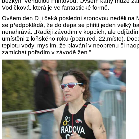
běžkyni Vendulou Frintovou. Ovšem karty může za
Vodičková, která je ve fantastické formě.
Ovšem den D ji čeká poslední srpnovou neděli na M
se předpokládá, že do depa se přiřítí jeden velký bal
nenahrává. „Raději závodím v kopcích, ale odjíždím
umístěni z loňského roku (pozn.red. 22.místo). Do
teplotu vody, myslím, že plavání v neoprenu či nao
zamíchat pořadím v závodě žen.“