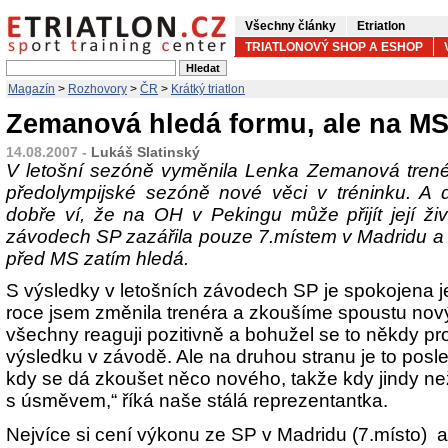
Všechny články
Etriatlon
TRIATLONOVÝ SHOP A ESHOP
Magazín
>
Rozhovory
>
ČR
>
Krátký triatlon
Zemanová hledá formu, ale na MS 
14.08.2007 -
Lukáš Slatinský
V letošní sezóně vyměnila Lenka Zemanová trené
předolympijské sezóně nové věci v tréninku. 
dobře ví, že na OH v Pekingu může přijít její ži
závodech SP zazářila pouze 7.místem v Madridu a p
před MS zatím hledá.
S výsledky v letošních závodech SP je spokojena je
roce jsem změnila trenéra a zkoušíme spoustu nov
všechny reaguji pozitivně a bohužel se to někdy p
výsledku v závodě. Ale na druhou stranu je to pos
kdy se dá zkoušet něco nového, takže kdy jindy než
s úsměvem,“ říká naše stálá reprezentantka.
Nejvíce si cení výkonu ze SP v Madridu (7.místo) a