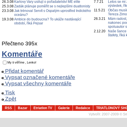
26.3.08
Karlovy Vary usilují o pořadatelství ME elite
7.7.21
Letos se mi 
výsledek, ří
25.3.08
Zadák plánuje poměřit se s nejlepšími duatlonisty
11.5.21
Občas musím
23.3.08
Jak trénoval Servít s Ospalým uprostřed Indického
Tereza Zim
oceánu?
26.3.21
Mám radost,
19.3.08
Ambice do budoucna? To ukáže nastávající
nakonec poda
období, říká Pejsar
spoluautor 
2.12.20
Naše šance 
štafety, řík
Přečteno 395x
Komentáře
My ti věříme , Lenko!
Přidat komentář
Vypsat označené komentáře
Vypsat všechny komentáře
Tisk
Zpět
RSS
Bazar
Etriatlon TV
Galerie
Redakce
TRIATLONOVÝ SH
Vytvořil:
2007-2009 © Sma