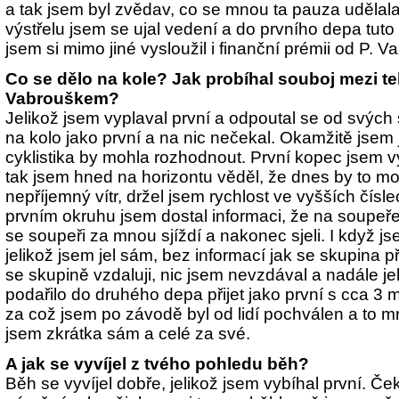
a tak jsem byl zvědav, co se mnou ta pauza udělala
výstřelu jsem se ujal vedení a do prvního depa tuto 
jsem si mimo jiné vysloužil i finanční prémii od P. V
Co se dělo na kole? Jak probíhal souboj mezi 
Vabrouškem?
Jelikož jsem vyplaval první a odpoutal se od svých
na kolo jako první a na nic nečekal. Okamžitě jsem j
cyklistika by mohla rozhodnout. První kopec jsem v
tak jsem hned na horizontu věděl, že dnes by to mohl
nepříjemný vítr, držel jsem rychlost ve vyšších čísl
prvním okruhu jsem dostal informaci, že na soupeře
se soupeři za mnou sjíždí a nakonec sjeli. I když j
jelikož jsem jel sám, bez informací jak se skupina př
se skupině vzdaluji, nic jsem nevzdával a nadále j
podařilo do druhého depa přijet jako první s cca 
za což jsem po závodě byl od lidí pochválen a to m
jsem zkrátka sám a celé za své.
A jak se vyvíjel z tvého pohledu běh?
Běh se vyvíjel dobře, jelikož jsem vybíhal první. Če