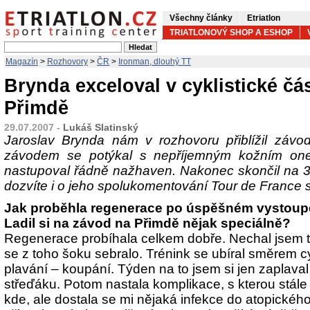
Všechny články
Etriatlon
TRIATLONOVÝ SHOP A ESHOP
Magazín
>
Rozhovory
>
ČR
>
Ironman, dlouhý TT
Brynda exceloval v cyklistické čás
Přimdě
29.07.2007 -
Lukáš Slatinský
Jaroslav Brynda nám v rozhovoru přiblížil záv
závodem se potýkal s nepříjemným kožním on
nastupoval řádně nažhaven. Nakonec skončil na 3
dozvíte i o jeho spolukomentování Tour de France
Jak proběhla regenerace po úspěšném vystoup
Ladil si na závod na Přimdě nějak speciálně?
Regenerace probíhala celkem dobře. Nechal jsem t
se z toho šoku sebralo. Trénink se ubíral směrem cyk
plavání – koupání. Týden na to jsem si jen zaplaval 
střeďáku. Potom nastala komplikace, s kterou stále
kde, ale dostala se mi nějaká infekce do atopické