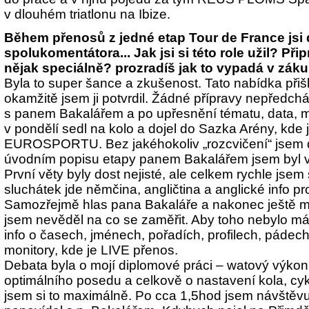
v dlouhém triatlonu na Ibize.
Během přenosů z jedné etap Tour de France jsi 
spolukomentátora... Jak jsi si této role užil? Přip
nějak speciálně? prozradíš jak to vypadá v záku
Byla to super šance a zkušenost. Tato nabídka přiš
okamžitě jsem ji potvrdil. Žádné přípravy nepředcház
s panem Bakalářem a po upřesnění tématu, data, m
v pondělí sedl na kolo a dojel do Sazka Arény, kde 
EUROSPORTU. Bez jakéhokoliv „rozcvičení“ jsem d
úvodním popisu etapy panem Bakalářem jsem byl v
První věty byly dost nejisté, ale celkem rychle jsem 
sluchátek jde němčina, angličtina a anglické info p
Samozřejmě hlas pana Bakaláře a nakonec ještě mů
jsem nevěděl na co se zaměřit. Aby toho nebylo málo
info o časech, jménech, pořadích, profilech, pádech
monitory, kde je LIVE přenos.
Debata byla o mojí diplomové práci – watový výkon
optimálního posedu a celkově o nastavení kola, cyklis
jsem si to maximálně. Po cca 1,5hod jsem návštěvu