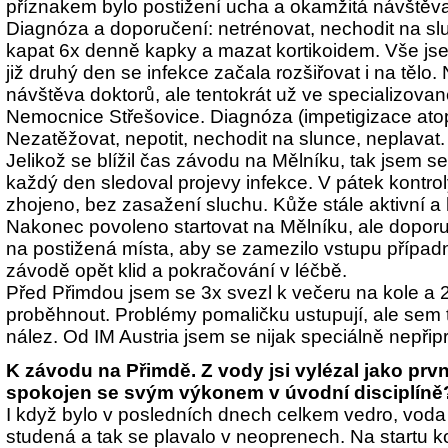
příznakem bylo postižení ucha a okamžitá návštěva
Diagnóza a doporučení: netrénovat, nechodit na sl
kapat 6x denně kapky a mazat kortikoidem. Vše jse
již druhý den se infekce začala rozšiřovat i na tělo.
návštěva doktorů, ale tentokrát už ve specializovan
Nemocnice Střešovice. Diagnóza (impetigizace at
Nezatěžovat, nepotit, nechodit na slunce, neplavat.
Jelikož se blížil čas závodu na Mělníku, tak jsem se
každý den sledoval projevy infekce. V pátek kontro
zhojeno, bez zasažení sluchu. Kůže stále aktivní a
Nakonec povoleno startovat na Mělníku, ale dopor
na postižená místa, aby se zamezilo vstupu případné
závodě opět klid a pokračování v léčbě.
Před Přimdou jsem se 3x svezl k večeru na kole a 2
proběhnout. Problémy pomaličku ustupují, ale sem 
nález. Od IM Austria jsem se nijak speciálně nepřip
K závodu na Přimdě. Z vody jsi vylézal jako první,
spokojen se svým výkonem v úvodní disciplíně
I když bylo v posledních dnech celkem vedro, voda
studená a tak se plavalo v neoprenech. Na startu k