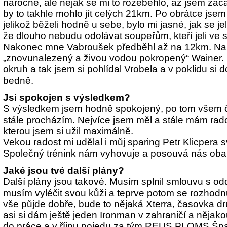
náročné, ale nějak se mi to rozeběhlo, až jsem zač
by to takhle mohlo jít celých 21km. Po obrátce jse
jelikož běželi hodně u sebe, bylo mi jasné, jak se je
že dlouho nebudu odolávat soupeřům, kteří jeli ve sk
Nakonec mne Vabroušek předběhl až na 12km. Na
„znovunalezený a živou vodou pokropený“ Wainer. P
okruh a tak jsem si pohlídal Vrobela a v poklidu si 
bedně.
Jsi spokojen s výsledkem?
S výsledkem jsem hodně spokojený, po tom všem čí
stále procházím. Nejvíce jsem měl a stále mám rados
kterou jsem si užil maximálně.
Vekou radost mi udělal i můj sparing
Petr Klicpera 
Společný trénink nám vyhovuje a posouvá nás oba
Jaké jsou tvé další plány?
Další plány jsou takové. Musím splnil smlouvu s od
musím vyléčit svou kůži a teprve potom se rozhod
vše půjde dobře, bude to nějaká Xterra, časovka dr
asi si dám ještě jeden Ironman v zahraničí a nějako
do práce a v říjnu pojedu za tým REUS PLOMS Špa