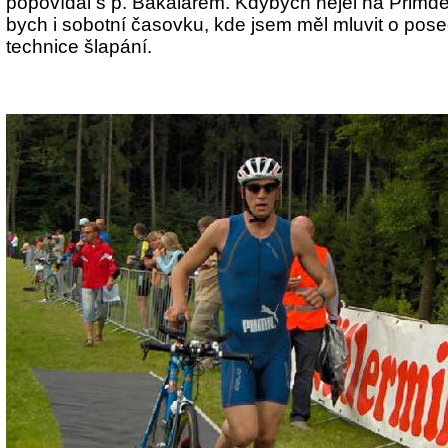
popovídal s p. Bakalářem. Kdybych nejel na Přimd
bych i sobotní časovku, kde jsem měl mluvit o pose
technice šlapání.