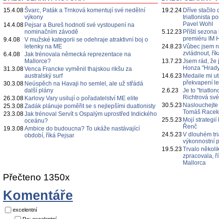
15.4.08
Švarc, Paták a Trnková komentují své nedělní
19.2.24
Dříve stačilo 
výkony
triatlonista 
Pavel Wohl
14.4.08
Pejsar a Bureš hodnotí své vystoupení na
nominačním závodě
5.12.23
Příští sezona
premiéru IM 
9.4.08
V mužské kategorii se odehraje atraktivní boj o
letenky na ME
24.8.23
Vůbec jsem n
zvládnout, ří
6.4.08
Jak trénovala německá reprezentace na
Mallorce?
13.7.23
Jsem rád, že 
Honza "Hrady
31.3.08
Venca Francke vyměnil thajskou rikšu za
australský surf
14.6.23
Medaile mi ut
překvapení l
30.3.08
Neúspěch na Havaji ho semlel, ale už střádá
další plány
2.6.23
Je to "triatl
Richtrová své
26.3.08
Karlovy Vary usilují o pořadatelství ME elite
30.5.23
Naslouchejte
25.3.08
Zadák plánuje poměřit se s nejlepšími duatlonisty
Tomáš Race
23.3.08
Jak trénoval Servít s Ospalým uprostřed Indického
25.5.23
Mojí strategi
oceánu?
Řenč
19.3.08
Ambice do budoucna? To ukáže nastávající
24.5.23
V dlouhém tri
období, říká Pejsar
výkonnostní p
19.5.23
Trvalo několi
zpracovala, ř
Mallorca
Přečteno 1350x
Komentáře
excelentní