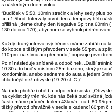
s následným dnem volna.
“Budíček v 5:50, 10min strečink a lehy sedy plus 
cca 1,5hod. Intervaly první den a tempový běh násle
přílišná jdeme druhy den Negative Split na 60min 
130 do cca 170), abychom se vyhnuli přetrénováni.
Každý druhý intervalový trénink máme zahřátí na k
do kopce s těžkým převodem v sede 55rpm. a zpět
110rpm. na stimulaci přechodu,“ popisuje první trén
Po ní následuje snídaně a odpočinek. „Další trénink
10:30 a to buď v místním 25m bazénu, který je sou
kondominia, anebo sedneme do auta a jedem 5min k
chladnější než obvykle (19-
20 st. C.)“
Na řadu přichází oběd a odpolední siesta. „Obvykl
na cyklistický trénink, kde nás čeká buď svižná jíz
často máme průměr kolem 43km/h - cad :80-95rpm 
těžký převod převážně v sedle s kadencí 60rpm či 