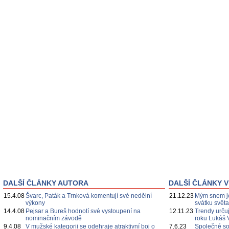
DALŠÍ ČLÁNKY AUTORA
DALŠÍ ČLÁNKY V
15.4.08
Švarc, Paták a Trnková komentují své nedělní
21.12.23
Mým snem je
výkony
svátku svět
14.4.08
Pejsar a Bureš hodnotí své vystoupení na
12.11.23
Trendy určuj
nominačním závodě
roku Lukáš 
9.4.08
V mužské kategorii se odehraje atraktivní boj o
7.6.23
Společné s