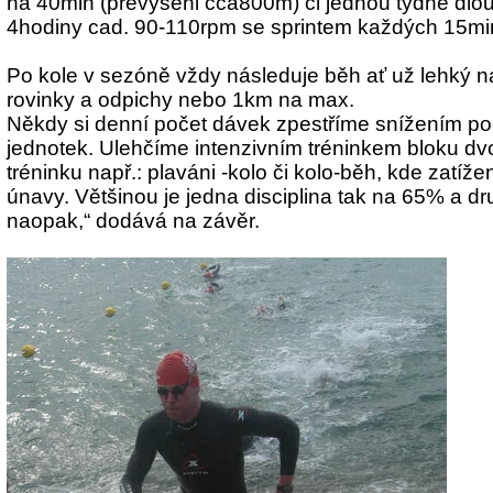
na 40min (převýšeni cca800m) či jednou týdně dlou
4hodiny cad. 90-110rpm se sprintem každých 15min 
Po kole v sezóně vždy následuje běh ať už lehký 
rovinky a odpichy nebo 1km na max.
Někdy si denní počet dávek zpestříme snížením po
jednotek. Ulehčíme intenzivním tréninkem bloku dvo
tréninku např.: plaváni -kolo či kolo-běh, kde zatíž
únavy. Většinou je jedna disciplina tak na 65% a dr
naopak,“ dodává na závěr.