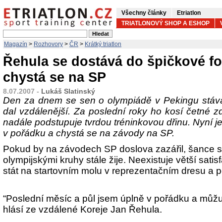
Všechny články
Etriatlon
TRIATLONOVÝ SHOP A ESHOP
Magazín
>
Rozhovory
>
ČR
>
Krátký triatlon
Řehula se dostává do špičkové f
chystá se na SP
8.07.2007 -
Lukáš Slatinský
Den za dnem se sen o olympiádě v Pekingu stáv
dal vzdálenější. Za poslední roky ho kosí četné zd
nadále podstupuje tvrdou tréninkovou dřinu. Nyní j
v pořádku a chystá se na závody na SP.
Pokud by na závodech SP doslova zazářil, šance s
olympijskými kruhy stále žije. Neexistuje větší sati
stát na startovním molu v reprezentačním dresu a p
“Poslední měsíc a půl jsem úplně v pořádku a můžu
hlásí ze vzdálené Koreje Jan Řehula.