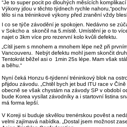
“Je to super pocit po dlouhých měsících komplikací
Výkony jdou v těchto týdnech rychle nahoru,“pochv
tělo si na tréninkové výkony před zranění vždy bl
I co se týče závodění je spokojen. Nedávno se zúč
v Sokcho a skončil na 5.místě. Umístění je o to ví
najet o 3km více pro rezervní kolo kvůli defektu.
„Cítil jsem s mnohem a mnohem lépe než při první
Vancouveru. Nebýt defektu mohl jsem skončit dr
Tentokrát běžel asi o 1min 25s lépe. Mam však stál
a běhu.“
Nyní čeká Honzu 6-týdenní tréninkový blok na ostr
přijdou závodu. „Chtěl bych jet bud ITU race v Čín
obecně se však chystám na závody SP v období od 
bude Korea vysílat závodníky a i startovní listina s
má forma lepší.
V Koreji si buduje skvělou trenérskou pověst a ned
velmi zajímavá nabídka. „Dostal jsem možnost za