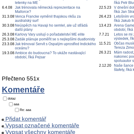
letenky na ME
říká Petr Bl
6.4.08
Jak trénovala německá reprezentace na
22.5.23
V dnešní do
Mallorce?
říká Jan Str
31.3.08
Venca Francke vyměnil thajskou rikšu za
26.4.23
Letošním vr
australský surf
říká Jakub 
30.3.08
Neúspěch na Havaji ho semlel, ale už střádá
13.4.23
Arena Games
další plány
období, říká
26.3.08
Karlovy Vary usilují o pořadatelství ME elite
7.7.21
Letos se mi 
výsledek, ří
25.3.08
Zadák plánuje poměřit se s nejlepšími duatlonisty
11.5.21
Občas musím
23.3.08
Jak trénoval Servít s Ospalým uprostřed Indického
Tereza Zim
oceánu?
26.3.21
Mám radost,
19.3.08
Ambice do budoucna? To ukáže nastávající
nakonec poda
období, říká Pejsar
spoluautor 
2.12.20
Naše šance 
štafety, řík
Přečteno 551x
Komentáře
dotaz
aaa
Re: aaa
Přidat komentář
Vypsat označené komentáře
Vypsat všechny komentáře