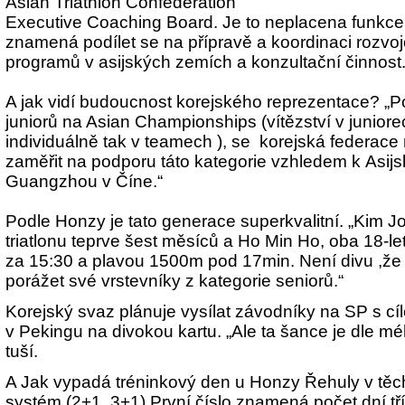
Asian Triathlon Confederation
Executive Coaching Board. Je to neplacena funkce.
znamená podílet se na přípravě a koordinaci rozvo
programů v asijských zemích a konzultační činnost.
A jak vidí budoucnost korejského reprezentace? „
juniorů na Asian Championships (vítězství v juniorec
individuálně tak v teamech ), se korejská federac
zaměřit na podporu táto kategorie vzhledem k Asi
Guangzhou v Číne.“
Podle Honzy je tato generace superkvalitní. „Kim J
triatlonu teprve šest měsíců a Ho Min Ho, oba 18-le
za 15:30 a plavou 1500m pod 17min. Není divu ,že
porážet své vrstevníky z kategorie seniorů.“
Korejský svaz plánuje vysílat závodníky na SP s c
v Pekingu na divokou kartu. „Ale ta šance je dle m
tuší.
A Jak vypadá tréninkový den u Honzy Řehuly v těc
systém (2+1, 3+1) První číslo znamená počet dní tř