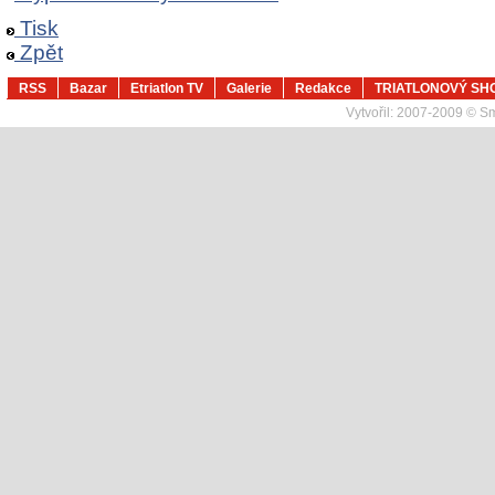
Tisk
Zpět
RSS
Bazar
Etriatlon TV
Galerie
Redakce
TRIATLONOVÝ SH
Vytvořil:
2007-2009 © Sma