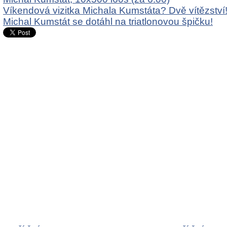
Víkendová vizitka Michala Kumstáta? Dvě vítězství
Michal Kumstát se dotáhl na triatlonovou špičku!