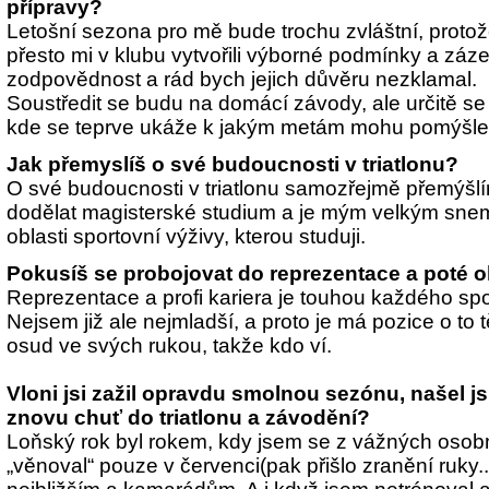
přípravy?
Letošní sezona pro mě bude trochu zvláštní, protož
přesto mi v klubu vytvořili výborné podmínky a záze
zodpovědnost a rád bych jejich důvěru nezklamal.
Soustředit se budu na domácí závody, ale určitě s
kde se teprve ukáže k jakým metám mohu pomýšle
Jak přemyslíš o své budoucnosti v triatlonu?
O své budoucnosti v triatlonu samozřejmě přemýšlím
dodělat magisterské studium a je mým velkým sne
oblasti sportovní výživy, kterou studuji.
Pokusíš se probojovat do reprezentace a poté ok
Reprezentace a profi kariera je touhou každého sp
Nejsem již ale nejmladší, a proto je má pozice o to 
osud ve svých rukou, takže kdo ví.
Vloni jsi zažil opravdu smolnou sezónu, našel j
znovu chuť do triatlonu a závodění?
Loňský rok byl rokem, kdy jsem se z vážných osobn
„věnoval“ pouze v červenci(pak přišlo zranění ruky.