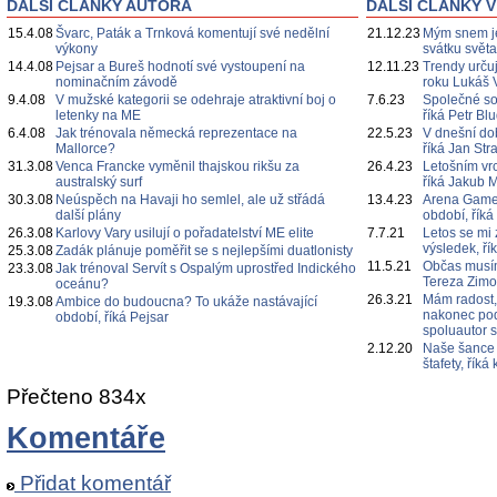
DALŠÍ ČLÁNKY AUTORA
DALŠÍ ČLÁNKY V
15.4.08
Švarc, Paták a Trnková komentují své nedělní
21.12.23
Mým snem je
výkony
svátku svět
14.4.08
Pejsar a Bureš hodnotí své vystoupení na
12.11.23
Trendy určuj
nominačním závodě
roku Lukáš 
9.4.08
V mužské kategorii se odehraje atraktivní boj o
7.6.23
Společné s
letenky na ME
říká Petr Bl
6.4.08
Jak trénovala německá reprezentace na
22.5.23
V dnešní do
Mallorce?
říká Jan Str
31.3.08
Venca Francke vyměnil thajskou rikšu za
26.4.23
Letošním vr
australský surf
říká Jakub 
30.3.08
Neúspěch na Havaji ho semlel, ale už střádá
13.4.23
Arena Games
další plány
období, říká
26.3.08
Karlovy Vary usilují o pořadatelství ME elite
7.7.21
Letos se mi 
výsledek, ří
25.3.08
Zadák plánuje poměřit se s nejlepšími duatlonisty
11.5.21
Občas musím
23.3.08
Jak trénoval Servít s Ospalým uprostřed Indického
Tereza Zim
oceánu?
26.3.21
Mám radost,
19.3.08
Ambice do budoucna? To ukáže nastávající
nakonec poda
období, říká Pejsar
spoluautor 
2.12.20
Naše šance 
štafety, řík
Přečteno 834x
Komentáře
Přidat komentář