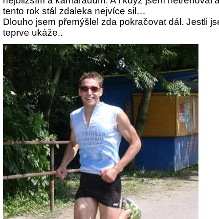
nejbližším a kamarádům. A i když jsem netrénoval a
tento rok stál zdaleka nejvíce sil…
Dlouho jsem přemýšlel zda pokračovat dál. Jestli js
teprve ukáže..