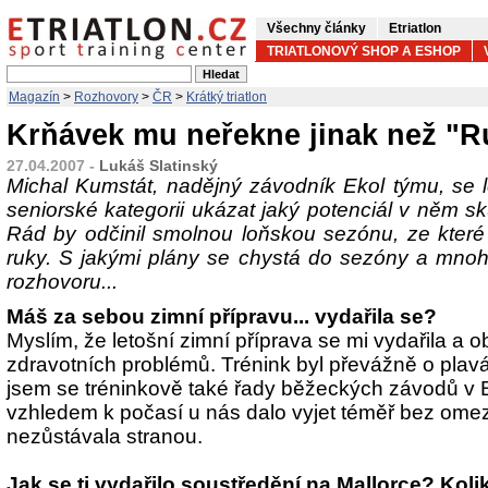
Všechny články
Etriatlon
TRIATLONOVÝ SHOP A ESHOP
Magazín
>
Rozhovory
>
ČR
>
Krátký triatlon
Krňávek mu neřekne jinak než "R
27.04.2007 -
Lukáš Slatinský
Michal Kumstát, nadějný závodník Ekol týmu, se l
seniorské kategorii ukázat jaký potenciál v něm s
Rád by odčinil smolnou loňskou sezónu, ze které
ruky. S jakými plány se chystá do sezóny a mnoh
rozhovoru...
Máš za sebou zimní přípravu... vydařila se?
Myslím, že letošní zimní příprava se mi vydařila a o
zdravotních problémů. Trénink byl převážně o plavá
jsem se tréninkově také řady běžeckých závodů v B
vzhledem k počasí u nás dalo vyjet téměř bez omeze
nezůstávala stranou.
Jak se ti vydařilo soustředění na Mallorce? Kolik