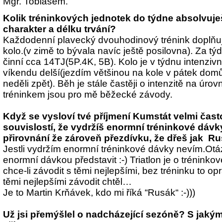
Mgr. Tobiášem.
Kolik tréninkových jednotek do týdne absolvuješ
charakter a délku trvání?
Každodenní plavecký dvouhodinový trénink doplňu
kolo.(v zimě to bývala navíc ještě posilovna). Za tý
činní cca 14TJ(5P.4K, 5B). Kolo je v týdnu intenziv
víkendu delší(jezdím většinou na kole v pátek domů
neděli zpět). Běh je stále častěji o intenzitě na úro
tréninkem jsou pro mě běžecké závody.
Když se vysloví tvé příjmení Kumstát velmi čast
souvislostí, že vydržíš enormní tréninkové dávk
přirovnání že zároveň přezdívku, že dřeš jak R
Jestli vydržím enormní tréninkové dávky nevím.Otá
enormní dávkou představit :-) Triatlon je o tréninkové 
chce-li závodit s těmi nejlepšími, bez tréninku to op
těmi nejlepšími závodit chtěl…
Je to Martin Krňávek, kdo mi říká “Rusák“ :-)))
Už jsi přemýšlel o nadcházející sezóně? S jakými