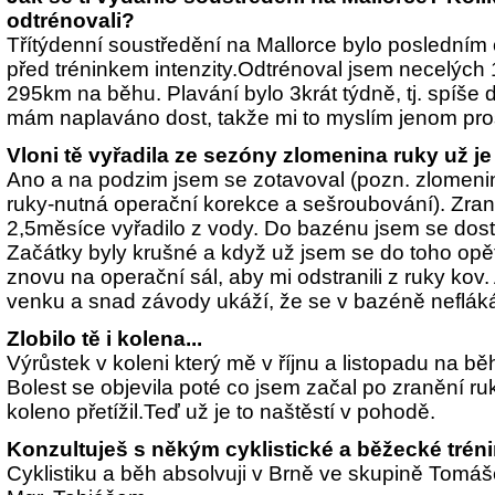
odtrénovali?
Třítýdenní soustředění na Mallorce bylo posledn
před tréninkem intenzity.Odtrénoval jsem necelých
295km na běhu. Plavání bylo 3krát týdně, tj. spíše 
mám naplaváno dost, takže mi to myslím jenom pro
Vloni tě vyřadila ze sezóny zlomenina ruky už je
Ano a na podzim jsem se zotavoval (pozn. zlomeni
ruky-nutná operační korekce a sešroubování). Zra
2,5měsíce vyřadilo z vody. Do bazénu jsem se dosta
Začátky byly krušné a když už jsem se do toho opě
znovu na operační sál, aby mi odstranili z ruky kov.
venku a snad závody ukáží, že se v bazéně nefláká
Zlobilo tě i kolena...
Výrůstek v koleni který mě v říjnu a listopadu na běhu
Bolest se objevila poté co jsem začal po zranění ru
koleno přetížil.Teď už je to naštěstí v pohodě.
Konzultuješ s někým cyklistické a běžecké trén
Cyklistiku a běh absolvuji v Brně ve skupině Tomáš