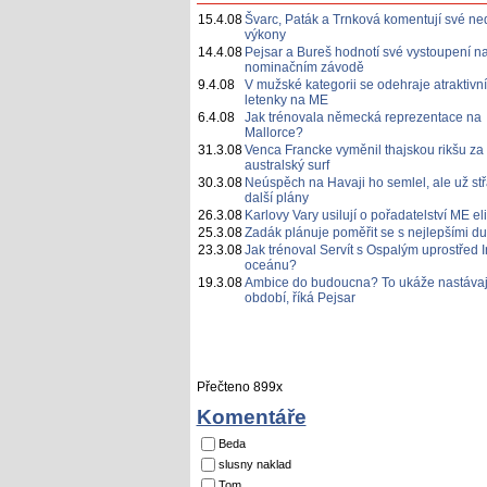
15.4.08
Švarc, Paták a Trnková komentují své ne
výkony
14.4.08
Pejsar a Bureš hodnotí své vystoupení n
nominačním závodě
9.4.08
V mužské kategorii se odehraje atraktivní
letenky na ME
6.4.08
Jak trénovala německá reprezentace na
Mallorce?
31.3.08
Venca Francke vyměnil thajskou rikšu za
australský surf
30.3.08
Neúspěch na Havaji ho semlel, ale už st
další plány
26.3.08
Karlovy Vary usilují o pořadatelství ME eli
25.3.08
Zadák plánuje poměřit se s nejlepšími du
23.3.08
Jak trénoval Servít s Ospalým uprostřed 
oceánu?
19.3.08
Ambice do budoucna? To ukáže nastávaj
období, říká Pejsar
Přečteno 899x
Komentáře
Beda
slusny naklad
Tom