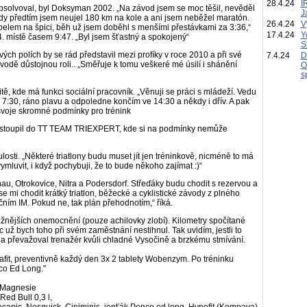
28.4.24
I
bsolvoval, byl Doksyman 2002. „Na závod jsem se moc těšil, nevěděl
J
kdy předtím jsem neujel 180 km na kole a ani jsem neběžel maratón.
26.4.24
V
belem na špici, běh už jsem doběhl s menšími přestávkami za 3:36,“
17.4.24
Y
. místě časem 9:47. „Byl jsem šťastný a spokojený“
S
ých polích by se rád představil mezi profíky v roce 2010 a při své
7.4.24
D
vodě důstojnou roli.. „Směřuje k tomu veškeré mé úsilí i shánění
O
s
ě, kde má funkci sociální pracovník. „Věnuji se práci s mládeží. Vedu
 7:30, ráno plavu a odpoledne končím ve 14:30 a někdy i dřív. A pak
 svoje skromné podmínky pro trénink
přestoupil do TT TEAM TRIEXPERT, kde si na podmínky nemůže
losti. „Některé triatlony budu muset jít jen tréninkově, nicméně to má
ymluvit, i když pochybuji, že to bude někoho zajímat :)“
au, Otrokovice, Nitra a Podersdorf. Střeďáky budu chodit s rezervou a
 se mi chodit krátký triatlon, běžecké a cyklistické závody z plného
vičním IM. Pokud ne, tak plán přehodnotím,“ říká.
žnějších onemocnění (pouze achilovky zlobí). Kilometry spočítané
už bych toho při svém zaměstnání nestihnul. Tak uvidím, jestli to
kola převažoval trenažér kvůli chladné Vysočině a brzkému stmívání.
afit, preventivně každý den 3x 2 tablety Wobenzym. Po tréninku
co Ed Long."
, Magnesie
ed Bull 0,3 l,