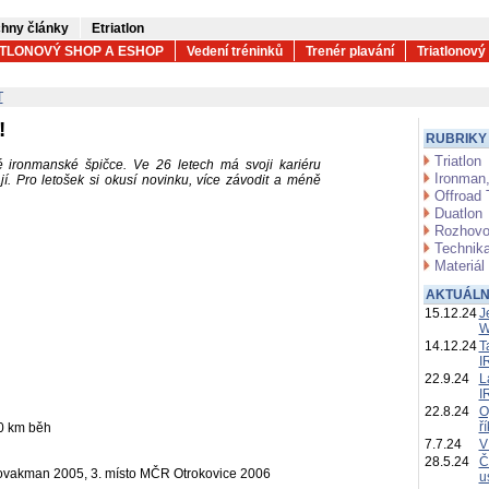
hny články
Etriatlon
ATLONOVÝ SHOP A ESHOP
Vedení tréninků
Trenér plavání
Triatlonový
T
!
RUBRIKY
Triatlon
é ironmanské špičce. Ve 26 letech má svoji kariéru
Ironman,
í. Pro letošek si okusí novinku, více závodit a méně
Offroad 
Duatlon
Rozhovo
Technika
Materiál
AKTUÁLN
15.12.24
J
W
14.12.24
T
I
22.9.24
L
I
22.8.24
O
ř
0 km běh
7.7.24
V
28.5.24
Č
lovakman 2005, 3. místo MČR Otrokovice 2006
u