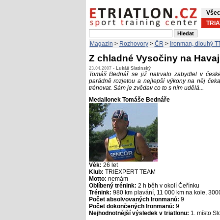
Všec
TRI
Magazín
>
Rozhovory
>
ČR
>
Ironman, dlouhý T
Z chladné Vysočiny na Havaj
23.04.2007 -
Lukáš Slatinský
Tomáš Bednář se již natrvalo zabydlel v česk
parádně rozjetou a nejlepší výkony na něj čekaj
trénovat. Sám je zvědav co to s ním udělá...
Medailonek Tomáše Bednáře
Věk:
26 let
Klub:
TRIEXPERT TEAM
Motto:
nemám
Oblíbený trénink:
2 h běh v okolí Čeřínku
Trénink:
980 km plavání, 11 000 km na kole, 300
Počet absolvovaných Ironmanů:
9
Počet dokončených Ironmanů:
9
Nejhodnotnější výsledek v triatlonu:
1. místo S