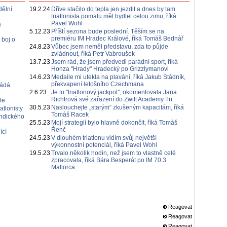
dělní
19.2.24
Dříve stačilo do tepla jen jezdit a dnes by tam
triatlonista pomalu měl bydlet celou zimu, říká
Pavel Wohl
a
5.12.23
Příští sezona bude poslední. Těším se na
premiéru IM Hradec Králové, říká Tomáš Bednář
 boj o
24.8.23
Vůbec jsem neměl představu, zda to půjde
zvládnout, říká Petr Vabroušek
13.7.23
Jsem rád, že jsem předvedl parádní sport, říká
Honza "Hrady" Hradecký po Grizzlymanovi
14.6.23
Medaile mi utekla na plavání, říká Jakub Stádník,
překvapení letošního Czechmana
řádá
2.6.23
Je to "triatlonový jackpot", okomentovala Jana
Richtrová své zařazení do Zwift Academy Tri
te
30.5.23
Naslouchejte „starým“ zkušeným kapacitám, říká
atlonisty
Tomáš Racek
Indického
25.5.23
Mojí strategií bylo hlavně dokončit, říká Tomáš
Řenč
ící
24.5.23
V dlouhém triatlonu vidím svůj největší
výkonnostní potenciál, říká Pavel Wohl
19.5.23
Trvalo několik hodin, než jsem to vlastně celé
zpracovala, říká Bára Besperát po IM 70.3
Mallorca
Reagovat
Reagovat
Reagovat