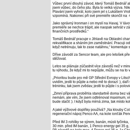
Vůbec první dlouhý závod, který Tomáš Bednář a
jsem vůbec, do čeho jdu. Byla to velká výzva. Ni
Plavání jsem vyhrál, kolo jsem jel s Lukášem Vro
vzpomíná. Nakonec při své premiéře skončil na 4
Jako správný Ironman i on myslí na Havaj. V lávov
premiéře se nechce trápit, ale naopak sehrát v zá
finančních prostředků.“
Tomáš Bednář pracuje v Jihlavě na Oblastní charit
rekvalifikace a sháním jim zaměstnání. Pracuji od
když netrénuju, tak to zase natáhnu,“ komentuje
Dříve závodil za Sencor team, ale pro letošek 
stěžovat.
Letos se plánuje zúčastnit více závodů než v minu
tu výhodu, že když mi to nepůjde, můžu se na to v
„Prioritou bude pro mě GP Střední Evropy v Litsch
uvidím, jestli to půjde a nebo mě to dorazí :), daří
tréninku, tak jsem zvědav, jestli to půjde i s polo
„Zimní příprava proběhla standartně doma bez vá
nemám, ale vím, že jsem odtrénoval maximum, víc 
bude stačit :). I když byla mírná zima, tak místo 
A jaké výživové doplňky používá? „Na klouby Col
regenerační nápoj Penco AA, na kole ionťák Pen
Před IM 3 rohlíky se sýrem, banán, müsli tyčinka
30 min. před IM banán, 1 Penco energy gel 35 g, R