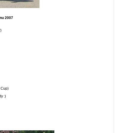
nu 2007
)
t Cup)
y :)