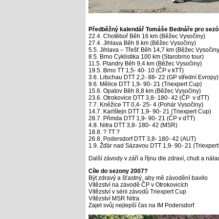
Předběžný kalendář Tomáše Bednáře pro sezó
22.4. Chotěboř Běh 16 km (Běžec Vysočiny)
27.4. Jihlava Běh 8 km (Běžec Vysočiny)
5.5. Jihlava – Třešť Běh 14,7 km (Běžec Vysočiny
8.5. Brno Cyklistika 100 km (Starobrno tour)
11.5. Plandry Běh 9,4 km (Běžec Vysočiny)
19.5. Brno TT 1,5- 40- 10 (ČP v kTT)
3.6. Litschau DTT 2,2- 88- 22 (GP střední Evropy)
9.6. Mělice DTT 1,9- 90- 21 (Triexpert Cup)
15.6. Opatov Běh 8,8 km (Běžec Vysočiny)
23.6. Otrokovice DTT 3,8- 180- 42 (ČP v dTT)
7.7. Kněžice TT 0,4- 25- 4 (Pohár Vysočiny)
14.7. Karlštejn DTT 1,9- 90- 21 (Triexpert Cup)
28.7. Přimda DTT 1,9- 90- 21 (ČP v dTT)
4.8. Nitra DTT 3,8- 180- 42 (MSR)
18.8. ? TT ?
26.8. Podersdorf DTT 3,8- 180- 42 (AUT)
1.9. Žďár nad Sázavou DTT 1,9- 90- 21 (Triexper
Další závody v září a říjnu dle zdraví, chuti a nálad
Cíle do sezony 2007?
Být zdravý a šťastný, aby mě závodění bavilo
Vítězství na závodě ČP v Otrokovicích
Vítězství v sérii závodů Triexpert Cup
Vítězství MSR Nitra
Zajet svůj nejlepší čas na IM Podersdorf