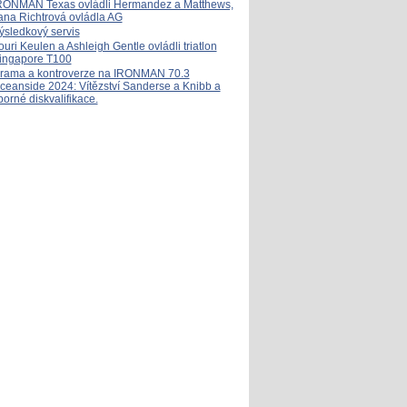
RONMAN Texas ovládli Hermandez a Matthews,
ana Richtrová ovládla AG
ýsledkový servis
ouri Keulen a Ashleigh Gentle ovládli triatlon
ingapore T100
rama a kontroverze na IRONMAN 70.3
ceanside 2024: Vítězství Sanderse a Knibb a
porné diskvalifikace.