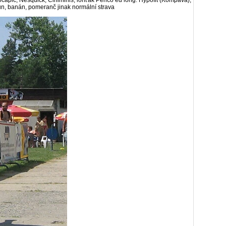
capic, Nesquick, Ciniminis, ionťák Penco ed long. Hypofit (Kompava),
oun, banán, pomeranč jinak normální strava