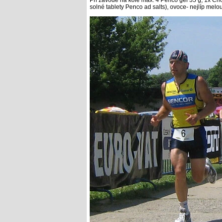
Při závodě na kole max. 4 Penco gel 35 g, 1x Cho
solné tablety Penco ad salts), ovoce- nejlíp mel