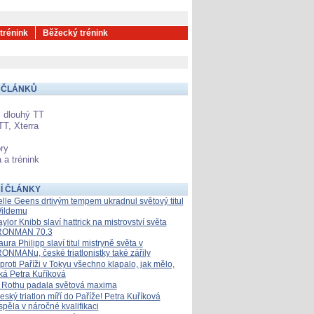
 trénink
Běžecký trénink
 ČLÁNKŮ
 dlouhý TT
TT, Xterra
ry
 a trénink
Í ČLÁNKY
elle Geens drtivým tempem ukradnul světový titul
ildemu
aylor Knibb slaví hattrick na mistrovství světa
RONMAN 70.3
aura Philipp slaví titul mistryně světa v
RONMANu, české triatlonistky také zářily
proti Paříži v Tokyu všechno klapalo, jak mělo,
íká Petra Kuříková
 Rothu padala světová maxima
eský triatlon míří do Paříže! Petra Kuříková
spěla v náročné kvalifikaci