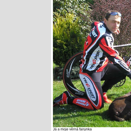
Já a moje věrná fanynka