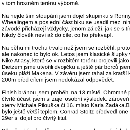
v tom hrozném terénu výborně.
Na nejdelším stoupání jsem dojel skupinku s Ronn
Whealingem a poslední část biku se usadil mezi nimi
závodě přicházejí vždycky, jenom záleží, jak se s t
Nikdy člověk neví až do cíle, co ho překvapí.
Na běhu mi trochu trvalo než jsem se rozběhl, prot
ale nakonec to bylo ok. Letos jsem klasické šlupky
Nike Atlasy, které se v rozbitém terénu projevili ja
Dietzem jsme utvořili dvojičku a ještě pár borců jse
úseku pláži Makena. V závěru jsem tahal za kratší 
200m před cílem jsem nedokázal odpovědět.
Finish bránou jsem proběhl na 13.místě. Ohromné p
čtvrté účasti jsem si zajel osobní výsledek, zárove
xterry Michala Pilouška či 16. místo Karla Zadáka.B
bylo ještě větší teplem. Conrad Stoltz předvedl on
29er si dojel pro čtvrtý titul.