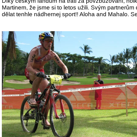
Díky českým fandům na trati za povzbuzování, holk
Martinem, že jsme si to letos užili. Svým partnerům 
dělat tenhle nádhernej sport!! Aloha and Mahalo. S