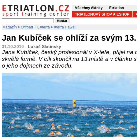
Všechny články
Etriatlon
TRIATLONOVÝ SHOP A ESHOP
Magazín
>
Offroad TT, Xterra
>
Xterra Hawaii
Jan Kubíček se ohlíží za svým 13
31.10.2010 -
Lukáš Slatinský
Jana Kubíček, český profesionál v X-teře, přijel na 
skvělé formě. V cíli skončil na 13.místě a v článku 
o jeho dojmech ze závodu.