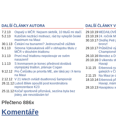
DALŠÍ ČLÁNKY AUTORA
DALŠÍ ČLÁNKY V
7.2.13
Ospalý o MČR: Nejsem skrblík, 10 titulů mi stačí.
29.10.19
MEDAILOVÉ
5.2.13
Kubíček neztrácí motivaci, rád by vylepšil české
23.10.19
24. ročník M
maximum na Maui
30.10.17
Ondřej Petr 
30.1.13
Čekání na tsunamni? Jednoznačně zážitek
bronz!
6.1.13
Simona Vykoukalová věří v obhajobu titulu z
29.10.17
Průběžné vý
MČR v dlouhém triatlonu
Championshi
3.1.13
První muž triatlonu nepolevuje ve svém
26.10.16
Mendez a Du
nasazení!
20.10.16
O víkendu s
1.1.13
S Ironmanem je konec přednost dostává
Havaji
olympijský triatlon, plánuje Cogan
3.11.15
Erbenová na
9.12.12
Pro Čelůstku je priorita ME, ale láká jej i X-terra
galejích v Č
na Maui
2.11.15
Na Maui je 
2.12.12
V 21 letech ovládl duatlonový šampionát
18.10.14
Erbenová př
26.11.12
Luboš Bílek opouští post koordinátora
Havaji, mám
reprezentace K23
28.10.13
Havajskou x
25.11.12
Kočař sportovně přiznává, sezóna byla bez
jiskry, ale nevzdávám to!
Přečteno 886x
Komentáře