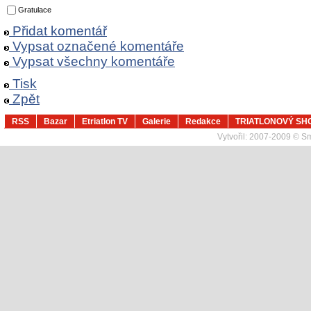
Gratulace
Přidat komentář
Vypsat označené komentáře
Vypsat všechny komentáře
Tisk
Zpět
RSS
Bazar
Etriatlon TV
Galerie
Redakce
TRIATLONOVÝ SH
Vytvořil:
2007-2009 © Sma