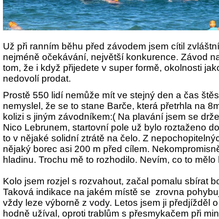
Už při ranním běhu před závodem jsem cítil zvláštní
nejméně očekávání, největší konkurence. Závod na 
tom, že i když přijedete v super formě, okolnosti jak
nedovolí prodat.
Prostě 550 lidí nemůže mít ve stejný den a čas štěs
nemyslel, že se to stane Barče, která přetrhla na 8m
kolizi s jiným závodníkem:( Na plavání jsem se drž
Nico Lebrunem, startovní pole už bylo roztaženo do
to v nějaké solidní ztrátě na čelo. Z nepochopitel
nějaký borec asi 200 m před cílem. Nekompromisn
hladinu. Trochu mě to rozhodilo. Nevím, co to mělo 
Kolo jsem rozjel s rozvahout, začal pomalu sbírat 
Taková indikace na jakém místě se zrovna pohybuju
vždy leze výborně z vody. Letos jsem ji předjížděl o
hodně užíval, oproti trablům s přesmykačem při min