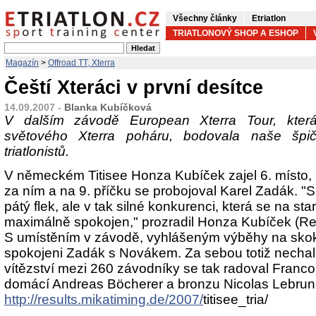
Všechny články
Etriatlon
TRIATLONOVÝ SHOP A ESHOP
Magazín
>
Offroad TT, Xterra
Čeští Xteráci v první desítce
14.09.2007 -
Blanka Kubíčková
V dalším závodě European Xterra Tour, která
světového Xterra poháru, bodovala naše špič
triatlonistů.
V německém Titisee Honza Kubíček zajel 6. místo, 
za ním a na 9. příčku se probojoval Karel Zadák. "Si
pátý flek, ale v tak silné konkurenci, která se na sta
maximálně spokojen," prozradil Honza Kubíček (Red
S umístěním v závodě, vyhlášeným výběhy na sko
spokojeni Zadák s Novákem. Za sebou totiž nechali n
vítězství mezi 260 závodníky se tak radoval Francou
domácí Andreas Böcherer a bronzu Nicolas Lebrun
http://results.mikatiming.de/2007/
titisee_tria/