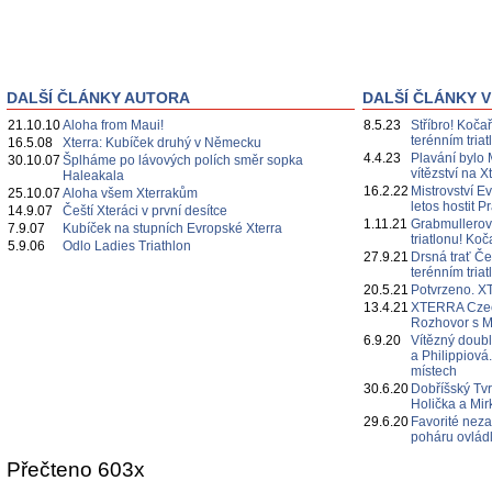
DALŠÍ ČLÁNKY AUTORA
DALŠÍ ČLÁNKY V
21.10.10
Aloha from Maui!
8.5.23
Stříbro! Kočař
terénním triat
16.5.08
Xterra: Kubíček druhý v Německu
4.4.23
Plavání bylo 
30.10.07
Šplháme po lávových polích směr sopka
vítězství na X
Haleakala
16.2.22
Mistrovství E
25.10.07
Aloha všem Xterrakům
letos hostit P
14.9.07
Čeští Xteráci v první desítce
1.11.21
Grabmullerov
7.9.07
Kubíček na stupních Evropské Xterra
triatlonu! Koča
5.9.06
Odlo Ladies Triathlon
27.9.21
Drsná trať Č
terénním triat
20.5.21
Potvrzeno. 
13.4.21
XTERRA Czech
Rozhovor s 
6.9.20
Vítězný doubl
a Philippiová.
místech
30.6.20
Dobříšský Tvr
Holička a Mir
29.6.20
Favorité neza
poháru ovlád
Přečteno 603x