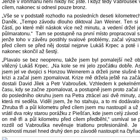
Jenže v ironmanu není nikdy nic jisté. I když tedy Vabroušek v
cílem, nakonec si odnesl pouze bronz.
„Vše se v podstatě rozhodlo na posledních deseti kilometrech
Daněk. „Tempo závodu dlouho diktoval Jan Weiner. Ten si 
částí, po které měl náskok více než minutu, a vedení držel 
půlmaratonu.“ Tam se postupně na první místo propracoval s
jenže toho v závěru postihly svalové problémy, začal výrazn
před cílem se před něj dostal nejprve Lukáš Krpec a poté i
nakonec skončil až šestý.
„Plavalo se bez neoprenu, takže jsem byl pomalejší než obv
vítězný Lukáš Krpec. „Na kole se mi jelo zpočátku dobře. A
jsem jel ve dvojici s Honzou Weinerem a drželi jsme slušné 
krizi a začal jsem zpomalovat. Krize mě držela ještě na za
dostali David Jílek a Petr Vabroušek. Vzhledem k pekelném
času, kdy se začne zpomalovat, a postupně jsem proto začal 
do posledního okruhu jsem na Petra ztrácel asi dvě minuty, a
která mi seděla. Viděl jsem, že ho stahuju, a to mi dodávalo s
Zhruba tři a půl kilometru před cílem jsem mu nastoupil a už
vrátil dva roky starou porážku z Piešťan, kde jsem celý závod 
on mě tři a půl kilometru před cílem předběhl,“ usmíval se p
rozdíl od Vabrouška nevěnuje triatlonu profesionálně. J
okolností musel hned druhý den po závodě nastoupit na čtyřia