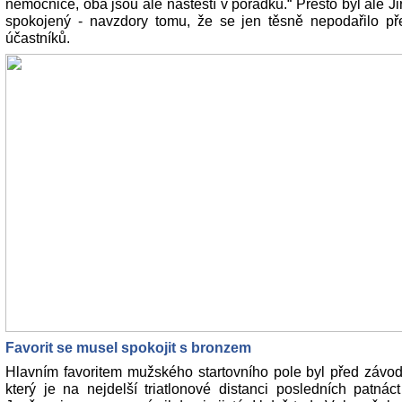
nemocnice, oba jsou ale naštěstí v pořádku.“ Přesto byl ale 
spokojený - navzdory tomu, že se jen těsně nepodařilo př
účastníků.
Favorit se musel spokojit s bronzem
Hlavním favoritem mužského startovního pole byl před závo
který je na nejdelší triatlonové distanci posledních patnáct