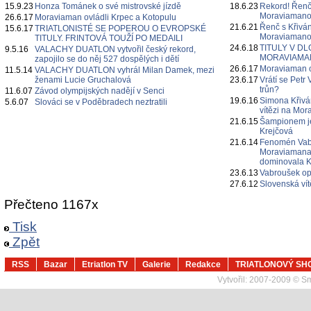
15.9.23
Honza Tománek o své mistrovské jízdě
18.6.23
Rekord! Řenč
Moraviamano
26.6.17
Moraviaman ovládli Krpec a Kotopulu
21.6.21
Řenč s Křivá
15.6.17
TRIATLONISTÉ SE POPEROU O EVROPSKÉ
Moraviamanov
TITULY. FRINTOVÁ TOUŽÍ PO MEDAILI
24.6.18
TITULY V D
9.5.16
VALACHY DUATLON vytvořil český rekord,
MORAVIAMAN
zapojilo se do něj 527 dospělých i dětí
26.6.17
Moraviaman o
11.5.14
VALACHY DUATLON vyhrál Milan Damek, mezi
ženami Lucie Gruchalová
23.6.17
Vrátí se Pet
trůn?
11.6.07
Závod olympijských nadějí v Senci
19.6.16
Simona Křiván
5.6.07
Slováci se v Poděbradech neztratili
vítězi na Mor
21.6.15
Šampionem j
Krejčová
21.6.14
Fenomén Vabr
Moraviamana,
dominovala K
23.6.13
Vabroušek op
27.6.12
Slovenská ví
Přečteno 1167x
Tisk
Zpět
RSS
Bazar
Etriatlon TV
Galerie
Redakce
TRIATLONOVÝ SH
Vytvořil:
2007-2009 © Sma