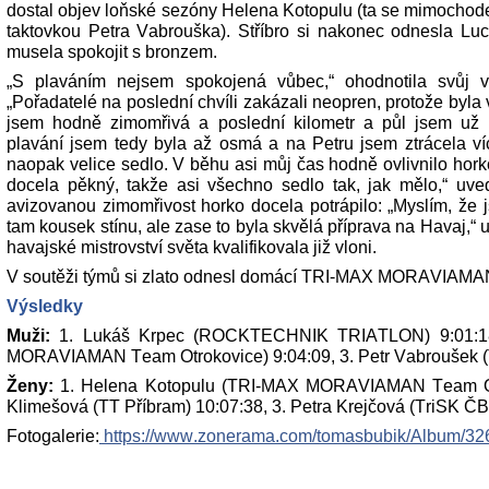
dostal objev loňské sezóny Helena Kotopulu (ta se mimochod
taktovkou Petra Vabrouška). Stříbro si nakonec odnesla Lu
musela spokojit s bronzem.
„S plaváním nejsem spokojená vůbec,“ ohodnotila svůj v
„Pořadatelé na poslední chvíli zakázali neopren, protože byla
jsem hodně zimomřivá a poslední kilometr a půl jsem už 
plavání jsem tedy byla až osmá a na Petru jsem ztrácela ví
naopak velice sedlo. V běhu asi můj čas hodně ovlivnilo hork
docela pěkný, takže asi všechno sedlo tak, jak mělo,“ uved
avizovanou zimomřivost horko docela potrápilo: „Myslím, že js
tam kousek stínu, ale zase to byla skvělá příprava na Havaj,“ 
havajské mistrovství světa kvalifikovala již vloni.
V soutěži týmů si zlato odnesl domácí TRI-MAX MORAVIAMA
Výsledky
Muži:
1. Lukáš Krpec (ROCKTECHNIK TRIATLON) 9:01:18,
MORAVIAMAN Team Otrokovice) 9:04:09, 3. Petr Vabroušek (
Ženy:
1. Helena Kotopulu (TRI-MAX MORAVIAMAN Team Otro
Klimešová (TT Příbram) 10:07:38, 3. Petra Krejčová (TriSK ČB
Fotogalerie:
https://www.zonerama.com/tomasbubik/Album/3