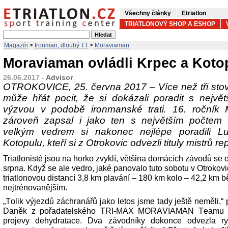
Všechny články
Etriatlon
TRIATLONOVÝ SHOP A ESHOP
Magazín
>
Ironman, dlouhý TT
>
Moraviaman
Moraviaman ovládli Krpec a Koto
26.06.2017 -
Advisor
OTROKOVICE, 25. června 2017 – Více než tři sto
může hřát pocit, že si dokázali poradit s největš
výzvou v podobě ironmanské trati. 16. ročník
zároveň zapsal i jako ten s největším počtem
velkým vedrem si nakonec nejlépe poradili 
Kotopulu, kteří si z Otrokovic odvezli tituly mistrů re
Triatlonisté jsou na horko zvyklí, většina domácích závodů se
srpna. Když se ale vedro, jaké panovalo tuto sobotu v Otrokovi
triatlonovou distancí 3,8 km plavání – 180 km kolo – 42,2 km bě
nejtrénovanějším.
„Tolik výjezdů záchranářů jako letos jsme tady ještě neměli,“ p
Daněk z pořadatelského TRI-MAX MORAVIAMAN Teamu Otr
projevy dehydratace. Dva závodníky dokonce odvezla r