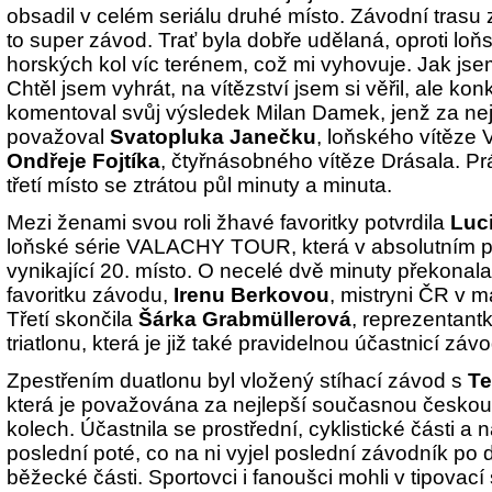
obsadil v celém seriálu druhé místo. Závodní trasu z
to super závod. Trať byla dobře udělaná, oproti loň
horských kol víc terénem, což mi vyhovuje. Jak jse
Chtěl jsem vyhrát, na vítězství jsem si věřil, ale kon
komentoval svůj výsledek Milan Damek, jenž za ne
považoval
Svatopluka Janečku
, loňského vítěz
Ondřeje Fojtíka
, čtyřnásobného vítěze Drásala. Pr
třetí místo se ztrátou půl minuty a minuta.
Mezi ženami svou roli žhavé favoritky potvrdila
Luc
loňské série VALACHY TOUR, která v absolutním p
vynikající 20. místo. O necelé dvě minuty překonala
favoritku závodu,
Irenu Berkovou
, mistryni ČR v m
Třetí skončila
Šárka Grabmüllerová
, reprezentant
triatlonu, která je již také pravidelnou účastnicí
Zpestřením duatlonu byl vložený stíhací závod s
Te
která je považována za nejlepší současnou českou
kolech. Účastnila se prostřední, cyklistické části a n
poslední poté, co na ni vyjel poslední závodník po
běžecké části. Sportovci i fanoušci mohli v tipovací 