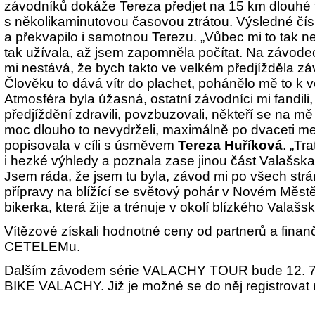
závodníků dokáže Tereza předjet na 15 km dlouhé t
s několikaminutovou časovou ztrátou. Výsledné čís
a překvapilo i samotnou Terezu. „Vůbec mi to tak ne
tak užívala, až jsem zapomněla počítat. Na závod
mi nestává, že bych takto ve velkém předjížděla z
Člověku to dává vítr do plachet, pohánělo mě to k 
Atmosféra byla úžasná, ostatní závodníci mi fandili,
předjíždění zdravili, povzbuzovali, někteří se na mě i
moc dlouho to nevydrželi, maximálně po dvaceti met
popisovala v cíli s úsměvem
Tereza Huříková
. „Tr
i hezké výhledy a poznala zase jinou část Valašska
Jsem ráda, že jsem tu byla, závod mi po všech str
přípravy na blížící se světový pohár v Novém Měst
bikerka, která žije a trénuje v okolí blízkého Valašs
Vítězové získali hodnotné ceny od partnerů a fina
CETELEMu.
Dalším závodem série VALACHY TOUR bude 12. 7.
BIKE VALACHY. Již je možné se do něj registrovat