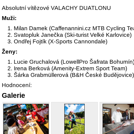
Absolutní vítězové VALACHY DUATLONU
Muži:
Milan Damek (Caffenannini.cz MTB Cycling T
Svatopluk Janečka (Ski-turist Velké Karlovice)
Ondřej Fojtík (X-Sports Cannondale)
Ženy:
Lucie Gruchalová (LowellPro Šafrata Bohumín
Irena Berková (Amenity-Extrem Sport Team)
Šárka Grabmüllerová (B&H České Budějovice)
Hodnocení:
Galerie