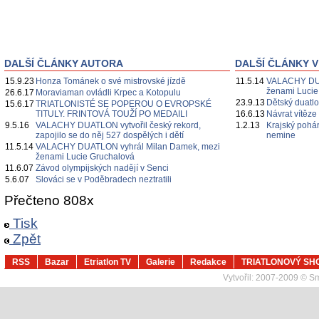
DALŠÍ ČLÁNKY AUTORA
DALŠÍ ČLÁNKY V
15.9.23
Honza Tománek o své mistrovské jízdě
11.5.14
VALACHY DUA
ženami Lucie
26.6.17
Moraviaman ovládli Krpec a Kotopulu
23.9.13
Dětský duatl
15.6.17
TRIATLONISTÉ SE POPEROU O EVROPSKÉ
TITULY. FRINTOVÁ TOUŽÍ PO MEDAILI
16.6.13
Návrat vítěze
9.5.16
VALACHY DUATLON vytvořil český rekord,
1.2.13
Krajský pohá
zapojilo se do něj 527 dospělých i dětí
nemine
11.5.14
VALACHY DUATLON vyhrál Milan Damek, mezi
ženami Lucie Gruchalová
11.6.07
Závod olympijských nadějí v Senci
5.6.07
Slováci se v Poděbradech neztratili
Přečteno 808x
Tisk
Zpět
RSS
Bazar
Etriatlon TV
Galerie
Redakce
TRIATLONOVÝ SH
Vytvořil:
2007-2009 © Sma