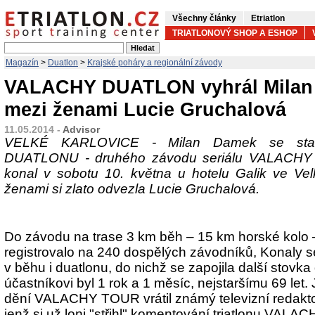
Všechny články
Etriatlon
TRIATLONOVÝ SHOP A ESHOP
Magazín
>
Duatlon
>
Krajské poháry a regionální závody
VALACHY DUATLON vyhrál Milan
mezi ženami Lucie Gruchalová
11.05.2014 -
Advisor
VELKÉ KARLOVICE - Milan Damek se sta
DUATLONU - druhého závodu seriálu VALACHY 
konal v sobotu 10. května u hotelu Galik ve Vel
ženami si zlato odvezla Lucie Gruchalová.
Do závodu na trase 3 km běh – 15 km horské kolo 
registrovalo na 240 dospělých závodníků, Konaly 
v běhu i duatlonu, do nichž se zapojila další stovk
účastníkovi byl 1 rok a 1 měsíc, nejstaršímu 69 let
dění VALACHY TOUR vrátil známý televizní redakto
jenž si už loni "střihl" komentování triatlonu VALA