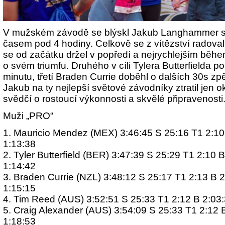
V mužském závodě se blýskl Jakub Langhammer s
časem pod 4 hodiny. Celkově se z vítězství radova
se od začátku držel v popředí a nejrychlejším běhe
o svém triumfu. Druhého v cíli Tylera Butterfielda po
minutu, třetí Braden Currie doběhl o dalších 30s zp
Jakub na ty nejlepší světové závodníky ztratil jen o
svědčí o rostoucí výkonnosti a skvělé připravenosti
Muži „PRO“
1. Mauricio Mendez (MEX) 3:46:45 S 25:16 T1 2:10
1:13:38
2. Tyler Butterfield (BER) 3:47:39 S 25:29 T1 2:10 
1:14:42
3. Braden Currie (NZL) 3:48:12 S 25:17 T1 2:13 B 
1:15:15
4. Tim Reed (AUS) 3:52:51 S 25:33 T1 2:12 B 2:03:
5. Craig Alexander (AUS) 3:54:09 S 25:33 T1 2:12 
1:18:53