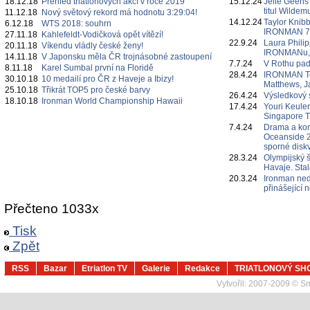
18.12.18
Přehled triatlonových akcí v roce 2019
15.12.24
Jelle Geens
titul Wildem
11.12.18
Nový světový rekord má hodnotu 3:29:04!
14.12.24
Taylor Knibb
6.12.18
WTS 2018: souhrn
IRONMAN 7
27.11.18
Kahlefeldt-Vodičková opět vítězí!
22.9.24
Laura Philipp
20.11.18
Víkendu vládly české ženy!
IRONMANu, če
14.11.18
V Japonsku měla ČR trojnásobné zastoupení
7.7.24
V Rothu pa
8.11.18
Karel Sumbal první na Floridě
28.4.24
IRONMAN Te
30.10.18
10 medailí pro ČR z Haveje a Ibizy!
Matthews, J
25.10.18
Třikrát TOP5 pro české barvy
26.4.24
Výsledkový 
18.10.18
Ironman World Championship Hawaii
17.4.24
Youri Keulen
Singapore 
7.4.24
Drama a ko
Oceanside 2
sporné diskv
28.3.24
Olympijský 
Havaje. Sta
20.3.24
Ironman ned
přinášející
Přečteno 1033x
Tisk
Zpět
RSS
Bazar
Etriatlon TV
Galerie
Redakce
TRIATLONOVÝ SH
Vytvořil:
2007-2009 © Sma