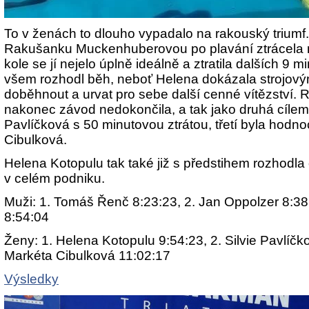
To v ženách to dlouho vypadalo na rakouský triumf
Rakušanku Muckenhuberovou po plavání ztrácela n
kole se jí nejelo úplně ideálně a ztratila dalších 9 
všem rozhodl běh, neboť Helena dokázala strojo
doběhnout a urvat pro sebe další cenné vítězství.
nakonec závod nedokončila, a tak jako druhá cílem 
Pavlíčková s 50 minutovou ztrátou, třetí byla hod
Cibulková.
Helena Kotopulu tak také již s předstihem rozhodla 
v celém podniku.
Muži: 1. Tomáš Řenč 8:23:23, 2. Jan Oppolzer 8:38
8:54:04
Ženy: 1. Helena Kotopulu 9:54:23, 2. Silvie Pavlíčk
Markéta Cibulková 11:02:17
Výsledky