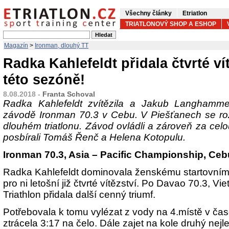
Všechny články
Etriatlon
TRIATLONOVÝ SHOP A ESHOP
Magazín
>
Ironman, dlouhý TT
Radka Kahlefeldt přidala čtvrté vít
této sezóně!
8.08.2018 -
Franta Schoval
Radka Kahlefeldt zvítězila a Jakub Langhamm
závodě Ironman 70.3 v Cebu. V Piešťanech se ro
dlouhém triatlonu. Závod ovládli a zároveň za cel
posbírali Tomáš Řenč a Helena Kotopulu.
Ironman 70.3, Asia – Pacific Championship, Cebu
Radka Kahlefeldt dominovala ženskému startovním
pro ni letošní již čtvrté vítězství. Po Davao 70.3, V
Triathlon přidala další cenný triumf.
Potřebovala k tomu vylézat z vody na 4.místě v čase
ztrácela 3:17 na čelo. Dále zajet na kole druhý nejle