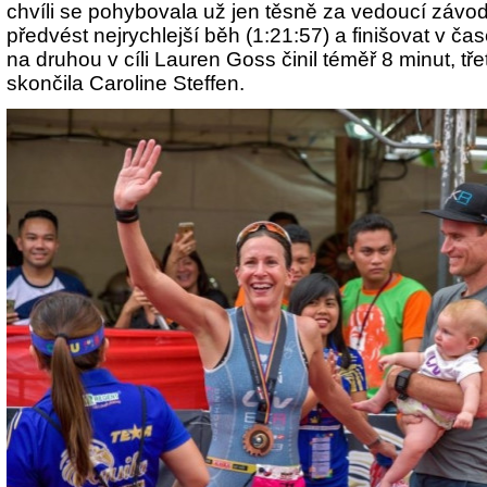
chvíli se pohybovala už jen těsně za vedoucí závo
předvést nejrychlejší běh (1:21:57) a finišovat v ča
na druhou v cíli Lauren Goss činil téměř 8 minut, tře
skončila Caroline Steffen.