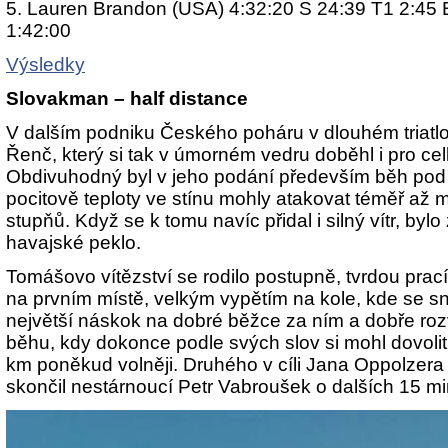
5. Lauren Brandon (USA) 4:32:20 S 24:39 T1 2:45 
1:42:00
Výsledky
Slovakman – half distance
V dalším podniku Českého poháru v dlouhém triatlo
Řenč, který si tak v úmorném vedru doběhl i pro cel
Obdivuhodný byl v jeho podání především běh pod 
pocitově teploty ve stínu mohly atakovat téměř až 
stupňů. Když se k tomu navíc přidal i silný vítr, byl
havajské peklo.
Tomášovo vítězství se rodilo postupně, tvrdou prací
na prvním místě, velkým vypětím na kole, kde se snaž
největší náskok na dobré běžce za ním a dobře roz
běhu, kdy dokonce podle svých slov si mohl dovoli
km poněkud volněji. Druhého v cíli Jana Oppolzera po
skončil nestárnoucí Petr Vabroušek o dalších 15 mi