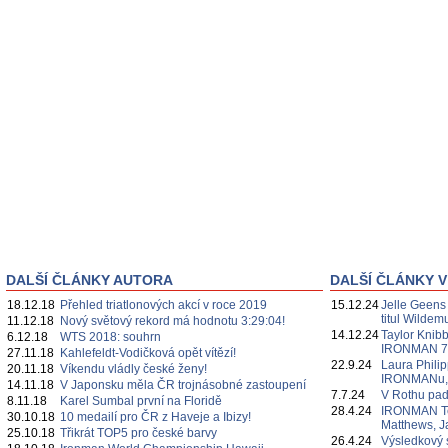
DALŠÍ ČLÁNKY AUTORA
DALŠÍ ČLÁNKY V
18.12.18
Přehled triatlonových akcí v roce 2019
15.12.24
Jelle Geens
titul Wildem
11.12.18
Nový světový rekord má hodnotu 3:29:04!
14.12.24
Taylor Knibb
6.12.18
WTS 2018: souhrn
IRONMAN 7
27.11.18
Kahlefeldt-Vodičková opět vítězí!
22.9.24
Laura Philipp
20.11.18
Víkendu vládly české ženy!
IRONMANu, če
14.11.18
V Japonsku měla ČR trojnásobné zastoupení
7.7.24
V Rothu pa
8.11.18
Karel Sumbal první na Floridě
28.4.24
IRONMAN Te
30.10.18
10 medailí pro ČR z Haveje a Ibizy!
Matthews, J
25.10.18
Třikrát TOP5 pro české barvy
26.4.24
Výsledkový 