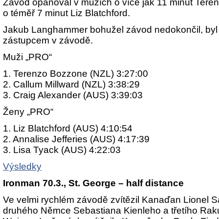
Závod opanoval v mužích o více jak 11 minut Ter
o téměř 7 minut Liz Blatchford.
Jakub Langhammer bohužel závod nedokončil, byl
zástupcem v závodě.
Muži „PRO“
1. Terenzo Bozzone (NZL) 3:27:00
2. Callum Millward (NZL) 3:38:29
3. Craig Alexander (AUS) 3:39:03
Ženy „PRO“
1. Liz Blatchford (AUS) 4:10:54
2. Annalise Jefferies (AUS) 4:17:39
3. Lisa Tyack (AUS) 4:22:03
Výsledky
Ironman 70.3., St. George – half distance
Ve velmi rychlém závodě zvítězil Kanaďan Lionel Sa
druhého Němce Sebastiana Kienleho a třetího Ra