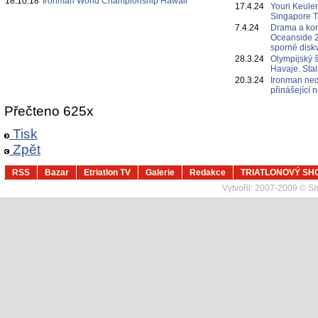
18.10.18
Ironman World Championship Hawaii
17.4.24
Youri Keulen
Singapore 
7.4.24
Drama a ko
Oceanside 2
sporné diskv
28.3.24
Olympijský 
Havaje. Sta
20.3.24
Ironman ned
přinášející
Přečteno 625x
Tisk
Zpět
RSS
Bazar
Etriatlon TV
Galerie
Redakce
TRIATLONOVÝ SH
Vytvořil:
2007-2009 © Sma