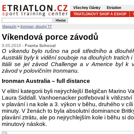
Všechny články
Etriatlon
TRIATLONOVÝ SHOP A ESHOP
Magazín
>
Ironman, dlouhý TT
Víkendová porce závodů
9.05.2018 -
Franta Schoval
O víkendu bylo rušno na poli středního a dlouhéh
Austrálii byly k vidění souboje na dlouhých tratích 
Itálii se jel závod Challenge a v Americe byl k
závod v polovičním Ironmanu.
Ironman Australia – full distance
V elitní kategorii byli nejrychlejší Belgičan Marino 
Laura Siddall. Vanhoenacker potřeboval k vítězství 2
v plavání i na kole a 3. výkon v běhu, druhého v cíl
minuty. V ženách to byla absolutní dominance Britky
plavání ztrátu, ale po nejrychlejším kole i běhu si d
minutový náskok.