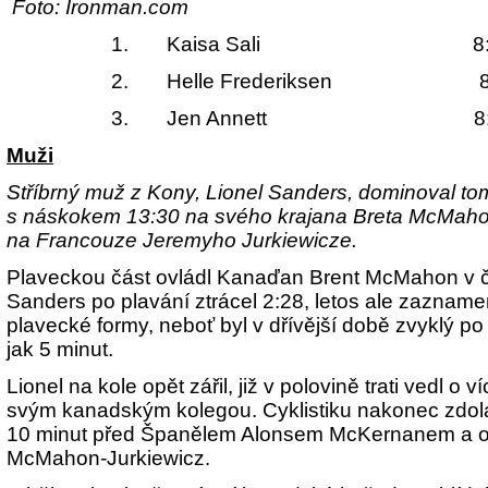
Foto: Ironman.com
1.
Kaisa Sali
8:51:
2.
Helle Frederiksen 8:
3.
Jen Annett 8:59
Muži
Stříbrný muž z Kony, Lionel Sanders, dominoval t
s náskokem 13:30 na svého krajana Breta McMah
na Francouze Jeremyho Jurkiewicze.
Plaveckou část ovládl Kanaďan Brent McMahon v č
Sanders po plavání ztrácel 2:28, letos ale zazname
plavecké formy, neboť byl v dřívější době zvyklý po 
jak 5 minut.
Lionel na kole opět zářil, již v polovině trati vedl o 
svým kanadským kolegou. Cyklistiku nakonec zdolal
10 minut před Španělem Alonsem McKernanem a o
McMahon-Jurkiewicz.