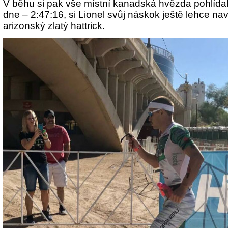
V běhu si pak vše místní kanadská hvězda pohlída
dne – 2:47:16, si Lionel svůj náskok ještě lehce navý
arizonský zlatý hattrick.