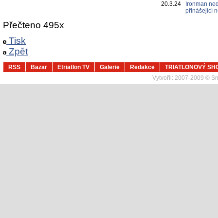
20.3.24
Ironman ned
přinášející
Přečteno 495x
Tisk
Zpět
RSS
Bazar
Etriatlon TV
Galerie
Redakce
TRIATLONOVÝ SH
Vytvořil:
2007-2009 © Sma