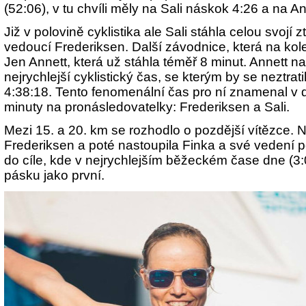
(52:06), v tu chvíli měly na Sali náskok 4:26 a na A
Již v polovině cyklistika ale Sali stáhla celou svojí 
vedoucí Frederiksen. Další závodnice, která na kole
Jen Annett, která už stáhla téměř 8 minut. Annett
nejrychlejší cyklistický čas, se kterým by se neztrat
4:38:18. Tento fenomenální čas pro ní znamenal v
minuty na pronásledovatelky: Frederiksen a Sali.
Mezi 15. a 20. km se rozhodlo o pozdější vítězce. N
Frederiksen a poté nastoupila Finka a své vedení
do cíle, kde v nejrychlejším běžeckém čase dne (3:
pásku jako první.