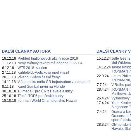
DALŠÍ ČLÁNKY AUTORA
DALŠÍ ČLÁNKY V
18.12.18
Přehled triatlonových akcí v roce 2019
15.12.24
Jelle Geens
titul Wildem
11.12.18
Nový světový rekord má hodnotu 3:29:04!
14.12.24
Taylor Knibb
6.12.18
WTS 2018: souhrn
IRONMAN 7
27.11.18
Kahlefeldt-Vodičková opět vítězí!
22.9.24
Laura Philipp
20.11.18
Víkendu vládly české ženy!
IRONMANu, če
14.11.18
V Japonsku měla ČR trojnásobné zastoupení
7.7.24
V Rothu pa
8.11.18
Karel Sumbal první na Floridě
28.4.24
IRONMAN Te
30.10.18
10 medailí pro ČR z Haveje a Ibizy!
Matthews, J
25.10.18
Třikrát TOP5 pro české barvy
26.4.24
Výsledkový 
18.10.18
Ironman World Championship Hawaii
17.4.24
Youri Keulen
Singapore 
7.4.24
Drama a ko
Oceanside 2
sporné diskv
28.3.24
Olympijský 
Havaje. Sta