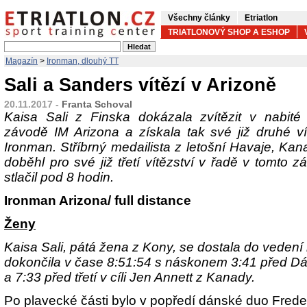
Všechny články
Etriatlon
TRIATLONOVÝ SHOP A ESHOP
Magazín
>
Ironman, dlouhý TT
Sali a Sanders vítězí v Arizoně
20.11.2017 -
Franta Schoval
Kaisa Sali z Finska dokázala zvítězit v nabité
závodě IM Arizona a získala tak své již druhé vít
Ironman. Stříbrný medailista z letošní Havaje, Ka
doběhl pro své již třetí vítězství v řadě v tomto 
stlačil pod 8 hodin.
Ironman Arizona/ full distance
Ženy
Kaisa Sali, pátá žena z Kony, se dostala do veden
dokončila v čase 8:51:54 s náskonem 3:41 před Dá
a 7:33 před třetí v cíli Jen Annett z Kanady.
Po plavecké části bylo v popředí dánské duo Frede