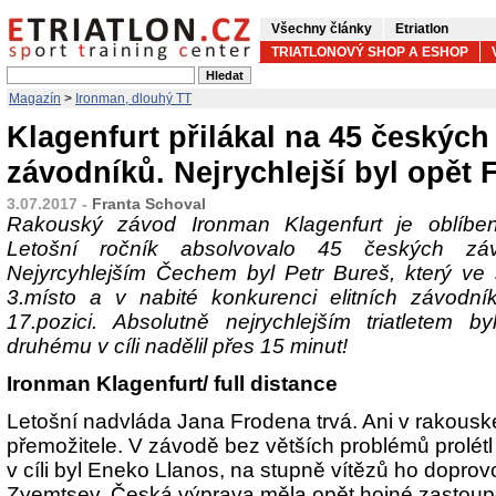
Všechny články
Etriatlon
TRIATLONOVÝ SHOP A ESHOP
Magazín
>
Ironman, dlouhý TT
Klagenfurt přilákal na 45 českých
závodníků. Nejrychlejší byl opět
3.07.2017 -
Franta Schoval
Rakouský závod Ironman Klagenfurt je oblíben
Letošní ročník absolvovalo 45 českých zá
Nejyrcyhlejším Čechem byl Petr Bureš, který ve
3.místo a v nabité konkurenci elitních závodní
17.pozici. Absolutně nejrychlejším triatletem 
druhému v cíli nadělil přes 15 minut!
Ironman Klagenfurt/ full distance
Letošní nadvláda Jana Frodena trvá. Ani v rakous
přemožitele. V závodě bez větších problémů prolétl
v cíli byl Eneko Llanos, na stupně vítězů ho doprovod
Zyemtsev. Česká výprava měla opět hojné zastoup