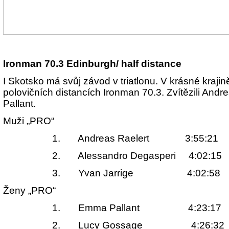
Ironman 70.3 Edinburgh/ half distance
I Skotsko má svůj závod v triatlonu. V krásné krajin
polovičních distancích Ironman 70.3. Zvítězili And
Pallant.
Muži „PRO“
1.
Andreas Raelert 3:55:21
2.
Alessandro Degasperi 4:02:15
3.
Yvan Jarrige 4:02:58
Ženy „PRO“
1.
Emma Pallant 4:23:17
2.
Lucy Gossage 4:26:32