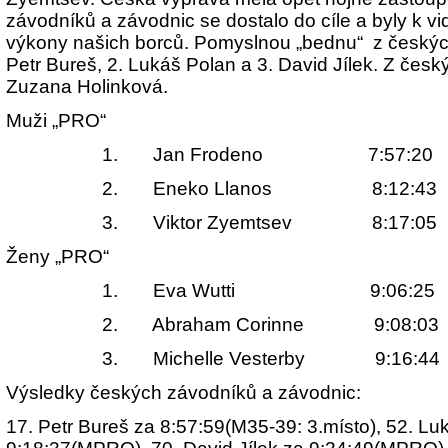
závodníků a závodnic se dostalo do cíle a byly k vidě
výkony našich borců. Pomyslnou „bednu“ z českých
Petr Bureš, 2. Lukáš Polan a 3. David Jílek. Z český
Zuzana Holinková.
Muži „PRO“
1.
Jan Frodeno 7:57:20
2.
Eneko Llanos 8:12:43
3.
Viktor Zyemtsev 8:17:05
Ženy „PRO“
1.
Eva Wutti 9:06:25
2.
Abraham Corinne 9:08:03
3.
Michelle Vesterby 9:16:44
Výsledky českých závodníků a závodnic:
17. Petr Bureš za 8:57:59(M35-39: 3.místo), 52. Lu