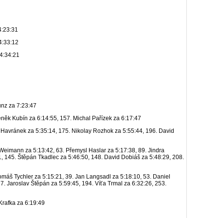
:31
3:12
4:21
unz za 7:23:47
něk Kubín za 6:14:55, 157. Michal Pařízek za 6:17:47
Havránek za 5:35:14, 175. Nikolay Rozhok za 5:55:44, 196. David
eimann za 5:13:42, 63. Přemysl Haslar za 5:17:38, 89. Jindra
, 145. Štěpán Tkadlec za 5:46:50, 148. David Dobiáš za 5:48:29, 208.
omáš Tychler za 5:15:21, 39. Jan Langsadl za 5:18:10, 53. Daniel
7. Jaroslav Štěpán za 5:59:45, 194. Víťa Trmal za 6:32:26, 253.
Krafka za 6:19:49