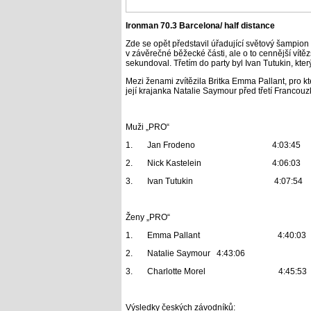
Ironman 70.3 Barcelona/ half distance
Zde se opět představil úřadující světový šampio
v závěrečné běžecké části, ale o to cennější vítěz
sekundoval. Třetím do party byl Ivan Tutukin, kter
Mezi ženami zvítězila Britka Emma Pallant, pro kt
její krajanka Natalie Saymour před třetí Francouz
Muži „PRO“
1.
Jan Frodeno 4:03:45
2.
Nick Kastelein 4:06:03
3.
Ivan Tutukin 4:07:54
Ženy „PRO“
1.
Emma Pallant
4:40:03
2.
Natalie Saymour
4:43:06
3.
Charlotte Morel 4:45:53
Výsledky českých závodníků: