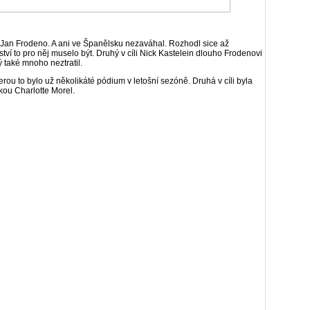
n Jan Frodeno. A ani ve Španělsku nezaváhal. Rozhodl sice až
ství to pro něj muselo být. Druhý v cíli Nick Kastelein dlouho Frodenovi
ý také mnoho neztratil.
erou to bylo už několikáté pódium v letošní sezóně. Druhá v cíli byla
kou Charlotte Morel.