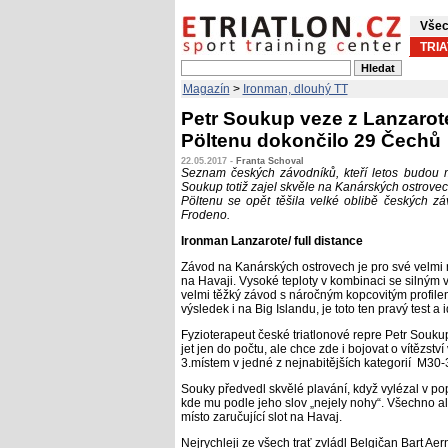
Všec
TRI
Magazín
>
Ironman, dlouhý TT
Petr Soukup veze z Lanzarote 
Pöltenu dokončilo 29 Čechů
22.05.2017 -
Franta Schoval
Seznam českých závodníků, kteří letos budou mo
Soukup totiž zajel skvěle na Kanárských ostrovech
Pöltenu se opět těšila velké oblibě českých 
Frodeno.
Ironman Lanzarote/ full distance
Závod na Kanárských ostrovech je pro své velmi
na Havaji. Vysoké teploty v kombinaci se silným 
velmi těžký závod s náročným kopcovitým profilem 
výsledek i na Big Islandu, je toto ten pravý test a i
Fyzioterapeut české triatlonové repre Petr Soukup
jet jen do počtu, ale chce zde i bojovat o vítězstv
3.místem v jedné z nejnabitějších kategorií M30-
Souky předvedl skvělé plavání, když vylézal v pop
kde mu podle jeho slov „nejely nohy“. Všechno a
místo zaručující slot na Havaj.
Nejrychleji ze všech trať zvládl Belgičan Bart A