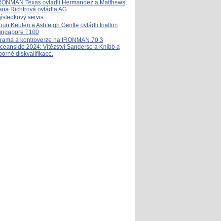
RONMAN Texas ovládli Hermandez a Matthews,
ana Richtrová ovládla AG
ýsledkový servis
ouri Keulen a Ashleigh Gentle ovládli triatlon
ingapore T100
rama a kontroverze na IRONMAN 70.3
ceanside 2024: Vítězství Sanderse a Knibb a
porné diskvalifikace.