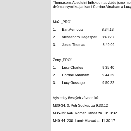
Thomasem. Absolutní britskou nadvládu jsme mohli
dvěma svými krajankami Corrine Abraham a Luc
Muži „PRO“
1.
Bart Aernouts 8:34:13
2.
Alessandro Degasperi 8:43:23
3.
Jesse Thomas 8:49:02
Ženy „PRO“
1.
Lucy Charles 9:35:40
2.
Corrine Abraham 9:44:29
3.
Lucy Gossage 9:50:22
Výsledky českých závodníků:
M30-34: 3. Petr Soukup za 9:33:12
M35-39: 646. Roman Janda za 13:13:32
M40-44: 230. Lumír Hlaváč za 11:30:17