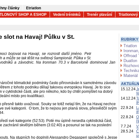
hny články
Etriatlon
ATLONOVÝ SHOP A ESHOP
Vedení tréninků
Trenér plavání
Triatlonový
slot na Havaj! Půlku v St.
RUBRIKY
Triatlon
Ironman,
ci bojovat na Havaji, se rozrostl další jméno. Petr
Offroad 
 a může se tak těšit na světový šampionát. Půlka v St.
Duatlon
závodníků a závodnic. Na Ironman 70.3 v Barceloně dominoval Jan
Rozhovo
Technika
Materiál
 náročné klimatické podmínky často přirovnáván k samotnému závodu
AKTUÁLN
větrem z tohoto podniku dělají takovou evropskou Havaj. Je to sice
15.12.24
J
v cyklistické části, ale pro někoho, kdo by chtěl pomýšlet na dobrý
W
deální místo pro kvalifikaci.
14.12.24
T
I
 přesně takto uvažoval. Souky se totiž netají tím, že na Havaj nechce
22.9.24
L
í ve své kategorii. O tom, že to nejsou jen planá slova, přesvědčil svým
I
34.
22.8.24
O
ředí své kategorie (52:53). Poté mu úplně nesedla cyklistická část,
ř
le zachránil skvělým během (3:02:40) a posunul se tak na poslední
7.7.24
V
28.5.24
Č
u
ernouts. Na stupních ho doplnili Alessandro Degasperi společně s Jesse