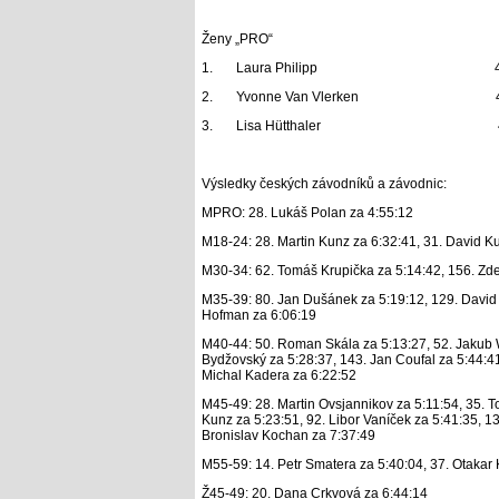
Ženy „PRO“
1.
Laura Philipp 4:23
2.
Yvonne Van Vlerken 4:3
3.
Lisa Hütthaler 4:3
Výsledky českých závodníků a závodnic:
MPRO: 28. Lukáš Polan za 4:55:12
M18-24: 28. Martin Kunz za 6:32:41, 31. David K
M30-34: 62. Tomáš Krupička za 5:14:42, 156. Zde
M35-39: 80. Jan Dušánek za 5:19:12, 129. David 
Hofman za 6:06:19
M40-44: 50. Roman Skála za 5:13:27, 52. Jakub W
Bydžovský za 5:28:37, 143. Jan Coufal za 5:44:41
Michal Kadera za 6:22:52
M45-49: 28. Martin Ovsjannikov za 5:11:54, 35. T
Kunz za 5:23:51, 92. Libor Vaníček za 5:41:35, 13
Bronislav Kochan za 7:37:49
M55-59: 14. Petr Smatera za 5:40:04, 37. Otakar 
Ž45-49: 20. Dana Crkvová za 6:44:14