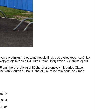
ých závodníků. I letos tomu nebylo jinak a ve výsledkové listině, tak
rychlejším z nich byl Lukáš Polan, který závodí v elitní kategorii.
ls Frommhold, druhý Andi Böcherer a bronzovým Maurice Clavel.
vonne Van Vlerken a Lisa Hütthaler. Laura vyhrála podruhé v řadě
:47
:04
:04