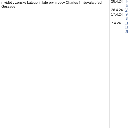
28.4.24
I
 vidět v ženské kategorii, kde první Lucy Charles finišovala před
J
y Gossage.
26.4.24
V
17.4.24
Y
S
7.4.24
D
O
s