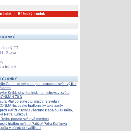
 trénink
Běžecký trénink
 ČLÁNKŮ
 dlouhý TT
TT, Xterra
ry
 a trénink
Í ČLÁNKY
elle Geens drtivým tempem ukradnul světový titul
ildemu
aylor Knibb slaví hattrick na mistrovství světa
RONMAN 70.3
aura Philipp slaví titul mistryně světa v
RONMANu, české triatlonistky také zářily
proti Paříži v Tokyu všechno klapalo, jak mělo,
íká Petra Kuříková
 Rothu padala světová maxima
eský triatlon míří do Paříže! Petra Kuříková
spěla v náročné kvalifikaci