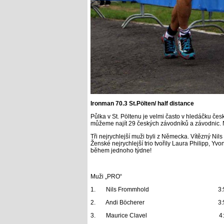
Ironman 70.3 St.Pölten/ half distance
Půlka v St. Pöltenu je velmi často v hledáčku česk
můžeme najít 29 českých závodníků a závodnic. Nej
Tři nejrychlejší muži byli z Německa. Vítězný Ni
Ženské nejrychlejší trio tvořily Laura Philipp, Y
během jednoho týdne!
Muži „PRO“
1.
Nils Frommhold 3:56
2.
Andi Böcherer 3:59
3.
Maurice Clavel 4:00