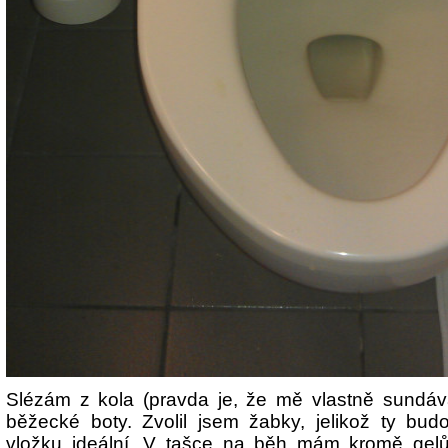
Slézám z kola (pravda je, že mě vlastně sundáva
běžecké boty. Zvolil jsem žabky, jelikož ty bu
vložku ideální. V tašce na běh mám kromě gel