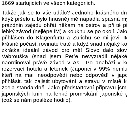
1669 startujících ve všech kategoriích.
Takže jak se to vše událo? Jednoho krásného dne
když pršelo a bylo hnusně) mě napadla spásná my
prázdnin zajedu ohřát někam na ostrov a při té př
lehký závod (nejlépe IM) a kouknu se po okolí. Jako
přihlášen do Klagenfurtu a Zurichu se mi jevil I
krásné počasí, rovinaté tratě a když snad nějaký ko
zkrátka ideální závod pro mě! Slovo dalo slov
Vabrouška (snad jsem Petře nevyzradil nějak
naordinoval právě závod v Asii. Po anabázi v ko
rezervací hotelu a letenek (Japonci v 99% nemlu
kteří na mail neodpovědí nebo odpovědí v japo
přihlásit, tak zajistit ubytování a stravu v místě
zcela standardně. Jako předstartovní přípravu jsm
japonských knih na lehké promrskání japonské g
(což se nám posléze hodilo).