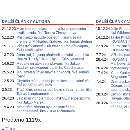
DALŠÍ ČLÁNKY AUTORA
DALŠÍ ČLÁNKY V
21.12.23
Mým snem je účast na největším sportovním
15.12.24
Jelle Geens
svátku světa, říká Tereza Zimovjanová
titul Wildem
5.12.23
Příští sezona bude poslední. Těším se na
14.12.24
Taylor Knibb
premiéru IM Hradec Králové, říká Tomáš Bednář
IRONMAN 7
15.11.23
Vítězství v anketě Král triatlonu mě překvapilo,
22.9.24
Laura Philipp
říká Lukáš Kočař
IRONMANu, če
13.7.23
Jsem rád, že jsem předvedl parádní sport, říká
7.7.24
V Rothu pa
Honza "Hrady" Hradecký po Grizzlymanovi
28.4.24
IRONMAN Te
14.6.23
Medaile mi utekla na plavání, říká Jakub
Matthews, J
Stádník, překvapení letošního Czechmana
26.4.24
Výsledkový 
25.5.23
Mojí strategií bylo hlavně dokončit, říká Tomáš
17.4.24
Youri Keulen
Řenč
Singapore 
12.5.23
Chybělo málo a mohl jsem slavit podstatně víc,
7.4.24
Drama a ko
říká Kočař po MS Ibiza
Oceanside 2
3.5.23
Tratě Krušnomana jsou beze sněhu - zatím, říká
sporné diskv
Tomáš Langhammer
28.3.24
Olympijský 
26.4.23
Letošním vrcholem budu mít ME v supersprintu,
Havaje. Sta
říká Jakub Marek
20.3.24
Ironman ned
19.4.23
Atmosféra závodu byla neskutečná a
přinášející
nepopsatelná, říká Zuzka Pičmanová
Přečteno 1119x
Tisk