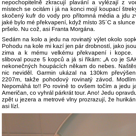
nepochopitelně zkracují plavání a vylézají z vo
místech se ocitám i já na konci mojí koupací štre
skočený kufr do vody pro přítomná média a jdu z
jaké bylo mé překvapení, když místo 35´C a slunce 
pršelo. Nu což, asi Franta Morgána.
Sedám na kolo a jedu na rovinatý výlet okolo sopk
Pohodu na kole mi kazí jen pár drobností, jako jso
zima a k mému velkému překvapení i kopce. P
sliboval pouze 5 kopců a já si říkám: „A co je SA
nekonečných houpácích někam do nebes. Naštěst
nic neviděl. Garmin ukázal na 130km převýšení
2207m, takže pohodový rovinatý závod. Modlím 
Nepomáhá to!! Po rovině to ovšem točím a jedu 
Američan, co vyhrál párkrát tour. Ano! Jedu oprav
zpět u jezera a metrové vlny prozrazují, že hurikán
asi lízl.