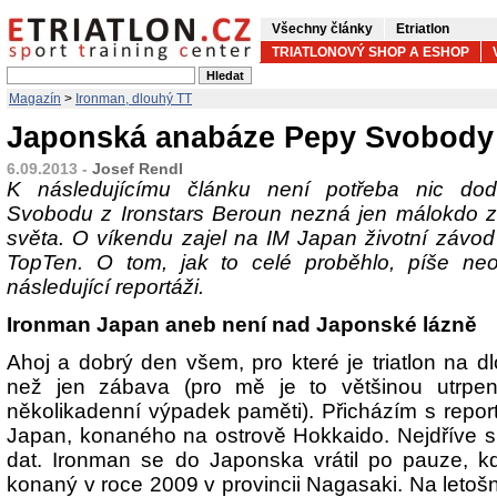
Všechny články
Etriatlon
TRIATLONOVÝ SHOP A ESHOP
Magazín
>
Ironman, dlouhý TT
Japonská anabáze Pepy Svobody
6.09.2013 -
Josef Rendl
K následujícímu článku není potřeba nic dod
Svobodu z Ironstars Beroun nezná jen málokdo z 
světa. O víkendu zajel na IM Japan životní závod 
TopTen. O tom, jak to celé proběhlo, píše ne
následující reportáži.
Ironman Japan aneb není nad Japonské lázně
Ahoj a dobrý den všem, pro které je triatlon na d
než jen zábava (pro mě je to většinou utrpení
několikadenní výpadek paměti). Přicházím s repo
Japan, konaného na ostrově Hokkaido. Nejdříve sn
dat. Ironman se do Japonska vrátil po pauze, kd
konaný v roce 2009 v provincii Nagasaki. Na letošn