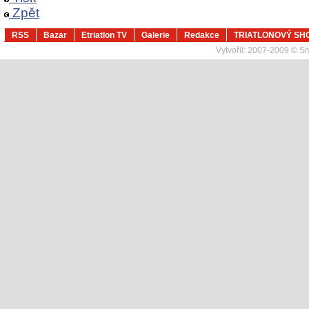
Zpět
RSS
Bazar
Etriatlon TV
Galerie
Redakce
TRIATLONOVÝ SH
Vytvořil:
2007-2009 © Sma