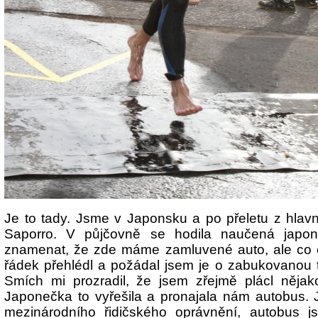
Je to tady. Jsme v Japonsku a po přeletu z hlavn
Saporro. V půjčovně se hodila naučená japon
znamenat, že zde máme zamluvené auto, ale co če
řádek přehlédl a požádal jsem je o zabukovanou 
Smích mi prozradil, že jsem zřejmě plácl nějako
Japonečka to vyřešila a pronajala nám autobus. 
mezinárodního řidičského oprávnění, autobus js