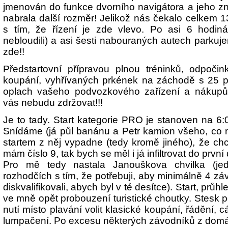
jmenován do funkce dvorního navigátora a jeho z
nabrala další rozměr! Jelikož nás čekalo celkem 
s tím, že řízení je zde vlevo. Po asi 6 hodin
nebloudili) a asi šesti nabouraných autech parku
zde!!
Předstartovní přípravou plnou tréninků, odpočink
koupání, vyhřívaných prkének na záchodě s 25 
oplach vašeho podvozkového zařízení a nákupů
vás nebudu zdržovat!!!
Je to tady. Start kategorie PRO je stanoven na 
Snídáme (já půl banánu a Petr kamion všeho, co na
startem z něj vypadne (tedy kromě jiného), že chc
mám číslo 9, tak bych se měl i já infiltrovat do první
Pro mě tedy nastala Janouškova chvilka (je
rozhodčích s tím, že potřebuji, aby minimálně 4 zá
diskvalifikovali, abych byl v té desítce). Start, prů
ve mně opět probouzení turistické choutky. Stesk 
nutí místo plavání volit klasické koupání, řádění, c
lumpačení. Po excesu některých závodníků z domácí