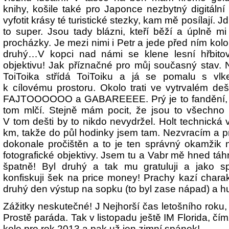
knihy, košile také pro Japonce nezbytný digitální
vyfotit krásy té turistické stezky, kam mě posílají. J
to super. Jsou tady blázni, kteří běží a úplně m
procházky. Je mezi nimi i Petr a jede před ním kolo 
druhý…V kopci nad námi se klene lesní hřbito
objektivu! Jak příznačné pro můj současný stav. N
ToiToika střídá ToiToiku a já se pomalu s vlk
k cílovému prostoru. Okolo trati ve vytrvalém dešti 
FAJTOOOOOO a GABAREEEE. Prý je to fandění, ale
tom mlčí. Stejně mám pocit, že jsou to všechno 
V tom dešti by to nikdo nevydržel. Holt technická v
km, takže do půl hodinky jsem tam. Nezvracím a pr
dokonale pročištěn a to je ten správný okamžik
fotografické objektivy. Jsem tu a Vabr mě hned tá
špatně! Byl druhý a tak mu gratuluji a jako s
konfiskuji šek na price money! Prachy kazí chara
druhý den výstup na sopku (to byl zase nápad) a h
Zážitky neskutečné! J Nejhorší čas letošního roku, 
Prostě paráda. Tak v listopadu ještě IM Florida, 
kole pro rok 2013 a pak už jen zimní spánek!