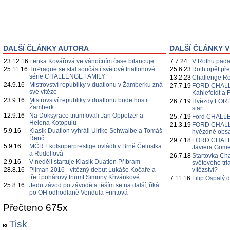
DALŠÍ ČLÁNKY AUTORA
DALŠÍ ČLÁNKY V
23.12.16
Lenka Kovářová ve vánočním čase bilancuje
7.7.24
V Rothu pada
25.11.16
TriPrague se stal součástí světové triatlonové
25.6.23
Roth opět přep
série CHALLENGE FAMILY
13.2.23
Challenge Ro
24.9.16
Mistrovství republiky v duatlonu v Žamberku zná
27.7.19
FORD CHALL
své vítěze
Kahlefeldt a 
23.9.16
Mistrovství republiky v duatlonu bude hostit
26.7.19
Hvězdy FOR
Žamberk
start
12.9.16
Na Doksyrace triumfovali Jan Oppolzer a
25.7.19
Ford CHALL
Helena Kotopulu
21.3.19
FORD CHALL
5.9.16
Klasik Duatlon vyhráli Ulrike Schwalbe a Tomáš
hvězdné obsa
Řenč
29.7.18
FORD CHALLE
5.9.16
MČR Ekolsuperprestige ovládli v Brně Čelůstka
Javiera Gomez
a Rudolfová
26.7.18
Startovka Ch
2.9.16
V neděli startuje Klasik Duatlon Příbram
světového tri
28.8.16
Pilman 2016 - vítězný debut Lukáše Kočaře a
vítězství?
třetí pohárový triumf Simony Křivánkové
7.11.16
Filip Ospalý 
25.8.16
Jedu závod po závodě a těším se na další, říká
po OH odhodlaně Vendula Frintová
Přečteno 675x
Tisk