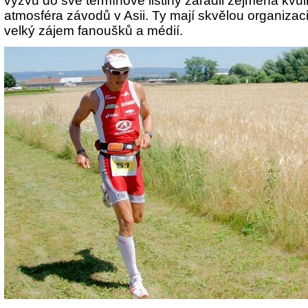
výzvu do své termínové listiny zařadil zejména kvůl
atmosféra závodů v Asii. Ty mají skvělou organizaci
velký zájem fanoušků a médií.