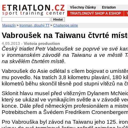
Všechny články
Etriatlon
TRIATLONOVÝ SHOP A ESHOP
Magazín
>
Ironman, dlouhý TT
>
Challenge série
Vabroušek na Taiwanu čtvrté mís
4.05.2013 -
Victoia production
Český triatlet Petr Vabroušek se poprvé ve své kari
v ironmanském závodě na Taiwanu a ve městě Ta
na skvělém čtvrtém místě.
Vabroušek do Asie odlétal s cílem bojovat o umístění
mu povedlo. Na tratích 3,8 kilometru plavání, 180 k
kilometrů běhu skončil těsně pod stupni vítězů na č
Sklonit hlavu musel před vítězným Dylanem McNe
který se ukázal ve vynikajícím světle a v závodě v
konce. Dále před německým profesionálem a mis
Potrebitschem a Švédem Fredrikem Cronenbergem, k
Pro Vabrouška byl závod na Taiwanu jeho 125. iron