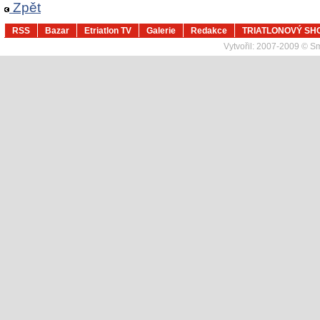
Zpět
RSS
Bazar
Etriatlon TV
Galerie
Redakce
TRIATLONOVÝ SH
Vytvořil:
2007-2009 © Sma