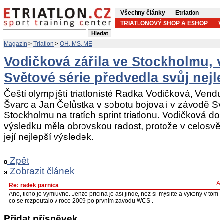
Všechny články
Etriatlon
TRIATLONOVÝ SHOP A ESHOP
Magazín
>
Triatlon
>
OH, MS, ME
Vodičková zářila ve Stockholmu, 
Světové série předvedla svůj nej
Čeští olympijští triatlonisté Radka Vodičková, Vend
Švarc a Jan Čelůstka v sobotu bojovali v závodě S
Stockholmu na tratích sprint triatlonu. Vodičková d
výsledku měla obrovskou radost, protože v celosvě
její nejlepší výsledek.
Zpět
Zobrazit článek
A
Re: radek parnica
Ano, ticho je vymluvne. Jenze pricina je asi jinde, nez si myslite a vykony v tom 
co se rozpoutalo v roce 2009 po prvnim zavodu WCS .
Přidat příspěvek