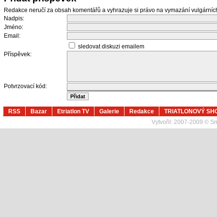
Redakce neručí za obsah komentářů a vyhrazuje si právo na vymazání vulgární
Nadpis:
Jméno:
Email:
sledovat diskuzi emailem
Příspěvek:
Potvrzovací kód:
RSS
Bazar
Etriatlon TV
Galerie
Redakce
TRIATLONOVÝ SH
Vytvořil:
2007-2009 © Sma