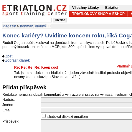
Všechny články
Etriatlon
TRIATLONOVÝ SHOP A ESHOP
Magazín
>
Ironman, dlouhý TT
Konec kariéry? Uvidíme koncem roku, říká Cog
Rudolf Cogan opět exceloval na domácích ironmanských tratích. Po běžecké stíh
podobný kousek tentokráte na MČR, kde 300m před cílem vybojoval druhou příčk
Zpět
Zobrazit článek
Vladimír 
Re: Re: Re: Re: Keep cool
Tak jsem se dočetl na triatletu, že jeden závodník institut protestu objevil.
nesmyslnou diskuzi po Slovakmanovi? :-)
Přidat příspěvek
Redakce neručí za obsah komentářů a vyhrazuje si právo na vymazání vulgární
Nadpis:
Jméno:
Email:
sledovat diskuzi emailem
Příspěvek: