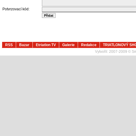
Potvrzovací kód:
RSS
Bazar
Etriatlon TV
Galerie
Redakce
TRIATLONOVÝ SH
Vytvořil:
2007-2009 © Sma