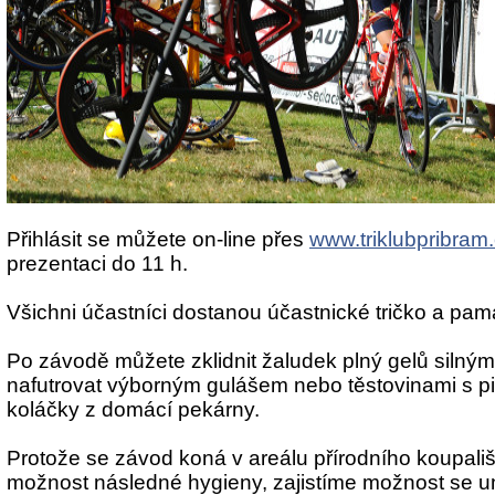
Přihlásit se můžete on-line přes
www.triklubpribram
prezentaci do 11 h.
Všichni účastníci dostanou účastnické tričko a pamá
Po závodě můžete zklidnit žaludek plný gelů silný
nafutrovat výborným gulášem nebo těstovinami s pi
koláčky z domácí pekárny.
Protože se závod koná v areálu přírodního koupali
možnost následné hygieny, zajistíme možnost se u