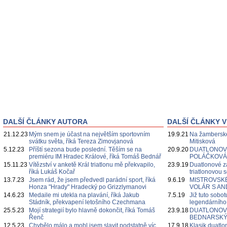
DALŠÍ ČLÁNKY AUTORA
DALŠÍ ČLÁNKY V
21.12.23
Mým snem je účast na největším sportovním
19.9.21
Na žamberské
svátku světa, říká Tereza Zimovjanová
Mitisková
5.12.23
Příští sezona bude poslední. Těším se na
20.9.20
DUATLONOVÉ
premiéru IM Hradec Králové, říká Tomáš Bednář
POLÁČKOVÁ
15.11.23
Vítězství v anketě Král triatlonu mě překvapilo,
23.9.19
Duatlonové z
říká Lukáš Kočař
triatlonovou 
13.7.23
Jsem rád, že jsem předvedl parádní sport, říká
9.6.19
MISTROVSKÉ 
Honza "Hrady" Hradecký po Grizzlymanovi
VOLÁR S A
14.6.23
Medaile mi utekla na plavání, říká Jakub
7.5.19
Již tuto sobot
Stádník, překvapení letošního Czechmana
legendárníh
25.5.23
Mojí strategií bylo hlavně dokončit, říká Tomáš
23.9.18
DUATLONOVÉ
Řenč
BEDNARSKÝ
12.5.23
Chybělo málo a mohl jsem slavit podstatně víc,
17.9.18
Klasik duatl