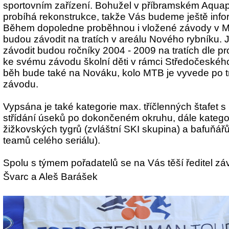
sportovním zařízení. Bohužel v příbramském Aqua
probíhá rekonstrukce, takže Vás budeme ještě info
Během dopoledne proběhnou i vložené závody v MTB
budou závodit na tratích v areálu Nového rybníku. Je
závodit budou ročníky 2004 - 2009 na tratích dle pr
ke svému závodu školní děti v rámci Středočeskéh
běh bude také na Nováku, kolo MTB je vyvede po tr
závodu.
Vypsána je také kategorie max. tříčlenných štafet s
střídání úseků po dokončeném okruhu, dále katego
žižkovských tygrů (zvláštní SKI skupina) a bafuňářů
teamů celého seriálu).
Spolu s týmem pořadatelů se na Vás těší ředitel zá
Švarc a Aleš Barášek