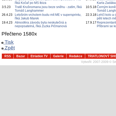
říká Kočař po MS Ibiza
Karla Zadáka
3.5.23
Tratě Krušnomana jsou beze sněhu - zatím, říká
10.5.18
Černým koněm
Tomáš Langhammer
Tomáš Lang
26.4.23
Letošním vrcholem budu mít ME v supersprintu,
22.3.18
Lehčí kolo 
říká Jakub Marek
pěti letech m
19.4.23
Atmosféra závodu byla neskutečná a
17.9.17
Reprezentanti
nepopsatelná, říká Zuzka Pičmanová
Příbrami se k
Přečteno 1580x
Tisk
Zpět
RSS
Bazar
Etriatlon TV
Galerie
Redakce
TRIATLONOVÝ SH
Vytvořil:
2007-2009 © Sma