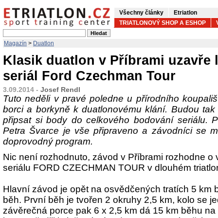
Všechny články
Etriatlon
TRIATLONOVÝ SHOP A ESHOP
Magazín
>
Duatlon
Klasik duatlon v Příbrami uzavře 
seriál Ford Czechman Tour
3.09.2014 -
Josef Rendl
Tuto neděli v pravé poledne u přírodního koupališt
borci a borkyně k duatlonovému klání. Budou tak m
připsat si body do celkového bodování seriálu. P
Petra Švarce je vše připraveno a závodníci se m
doprovodný program.
Nic není rozhodnuto, závod v Příbrami rozhodne o v
seriálu FORD CZECHMAN TOUR v dlouhém triatlon
Hlavní závod je opět na osvědčených tratích 5 km 
běh. První běh je tvořen 2 okruhy 2,5 km, kolo se j
závěrečná porce pak 6 x 2,5 km dá 15 km běhu na z