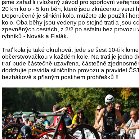
jsme zařadili i vložený závod pro sportovní veřejnos
20 km kolo - 5 km běh, které jsou zkrácenou verzí 
Doporučené je silniční kolo, můžete ale použít i ho
kolo. Oba běhy jsou vedeny po stejné trati a jsou c
zpevněných cestách, z 2/2 po asfaltu bez provozu 
rybníků - Novák a Fialák.
Trať kola je také okruhová, jede se šest 10-ti kilom
občerstvovačkou v každém kole. Na trati je jedno del
trať bude částečně uzavřena, částečně zjednosmě
dodržujte pravidla silničního provozu a pravidel ČS
bezhákově s přísným postihem prohřešků !!