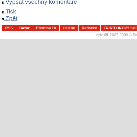
Vypsat všechny komentáře
Tisk
Zpět
RSS
Bazar
Etriatlon TV
Galerie
Redakce
TRIATLONOVÝ SH
Vytvořil:
2007-2009 © Sma