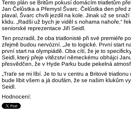
Tento plán se Britům pokusí domácím triatletům přek
Jan Čelůstka a Přemysl Švarc. Čelůstka den před 
plaval, Švarc chvíli jezdil na kole. Jinak už se snaž
klidu. „Radši už bych je viděl s nohama nahoře,“ řek
seniorské reprezentace Jiří Seidl.
Ten prozradil, že oba triatlonisté při své premiéře 
zřejmě budou nervózní. „Je to logické. První start n
první start na olympiádě. Oba cítí, že je to specifick
Seidl, který přeje vítězství německému obhájci Jan
přesvědčen, že v Hyde Parku bude pekelná atmosf
„Traťe se mi líbí. Je to tu v centru a Britové triatlon
bude líbit všem a já doufám, že se našim klukům vyd
Seidl.
Hodnocení: