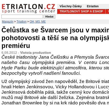
Všechny články
Etriatlon
TRIATLONOVÝ SHOP A ESHOP
Magazín
>
Triatlon
>
OH, MS, ME
Čelůstka se Švarcem jsou v maxi
pohotovosti a těší se na olympij
premiéru
6.08.2012 -
Victoia production
České triatlonisty Jana Čelůstku a Přemysla Švarc
našeho času olympijská premiéra. V centru Lo
Hyde Parku bude elektrizující atmosféra, kterou s
bezpochyby vytvoří nadšení fanoušci.
Už olympijský závod žen napověděl, že Britové triat
hnali Helen Jenkinsovou, Vicky Hollandovou i Lucc
Jenkinsová doběhla pátá, takže cenný kov domácí
mužů mají Britové ale další želízka. Zejména bratrsk
Jonathan Brownlee by si na krk rádo pověsilo dva n