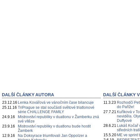
DALŠÍ ČLÁNKY AUTORA
DALŠÍ ČLÁNKY V
23.12.16
Lenka Kovářová ve vánočním čase bilancuje
11.3.23
Rozhodčí Pet
do Paříže!
25.11.16
TriPrague se stal součástí světové triatlonové
série CHALLENGE FAMILY
27.7.21
Kuříková v Tok
neviděla. Oly
24.9.16
Mistrovství republiky v duatlonu v Žamberku zná
Duffyové
své vítěze
28.6.21
Lukáš Kočař 
23.9.16
Mistrovství republiky v duatlonu bude hostit
středních tratí
Žamberk
15.5.20
ME ve sprint 
12.9.16
Na Doksyrace triumfovali Jan Oppolzer a