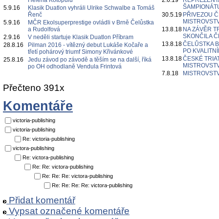
Helena Kotopulu
2.6.19
REPREZENT
ŠAMPIONÁT
5.9.16
Klasik Duatlon vyhráli Ulrike Schwalbe a Tomáš
Řenč
30.5.19
PŘIVEZOU Č
MISTROVSTV
5.9.16
MČR Ekolsuperprestige ovládli v Brně Čelůstka
a Rudolfová
13.8.18
NA ZÁVĚR 
SKONČILA Č
2.9.16
V neděli startuje Klasik Duatlon Příbram
13.8.18
ČELŮSTKA B
28.8.16
Pilman 2016 - vítězný debut Lukáše Kočaře a
PO KVALITN
třetí pohárový triumf Simony Křivánkové
13.8.18
ČESKÉ TRIA
25.8.16
Jedu závod po závodě a těším se na další, říká
MISTROVSTV
po OH odhodlaně Vendula Frintová
7.8.18
MISTROVSTV
Přečteno 391x
Komentáře
victoria-publishing
victoria-publishing
Re: victoria-publishing
victora-publishing
Re: victora-publishing
Re: Re: victora-publishing
Re: Re: Re: victora-publishing
Re: Re: Re: Re: victora-publishing
Přidat komentář
Vypsat označené komentáře