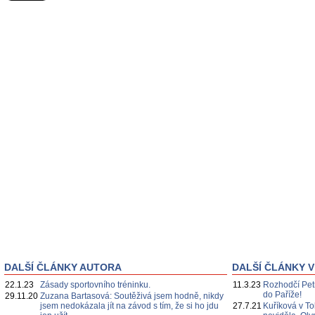
DALŠÍ ČLÁNKY AUTORA
DALŠÍ ČLÁNKY V
22.1.23
Zásady sportovního tréninku.
11.3.23
Rozhodčí Pet
do Paříže!
29.11.20
Zuzana Bartasová: Soutěživá jsem hodně, nikdy
jsem nedokázala jít na závod s tím, že si ho jdu
27.7.21
Kuříková v Tok