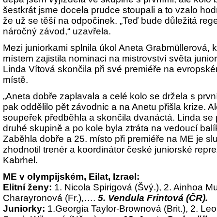
šestkrát jsme docela prudce stoupali a to vzalo hodn
že už se těší na odpočinek. „Teď bude důležitá reg
náročný závod,“ uzavřela.
Mezi juniorkami splnila úkol Aneta Grabmüllerová, 
místem zajistila nominaci na mistrovství světa junio
Linda Vítová skončila při své premiéře na evropsk
místě.
„Aneta dobře zaplavala a celé kolo se držela s prv
pak oddělilo pět závodnic a na Anetu přišla krize. Al
soupeřek předběhla a skončila dvanáctá. Linda se 
druhé skupině a po kole byla ztráta na vedoucí balí
Zaběhla dobře a 25. místo při premiéře na ME je s
zhodnotil trenér a koordinátor české juniorské rep
Kabrhel.
ME v olympijském, Eilat, Izrael:
Elitní ženy:
1. Nicola Spirigová (Švý.), 2. Ainhoa M
Charayronová (Fr.),….
5. Vendula Frintová (ČR).
Juniorky:
1.Georgia Taylor-Brownová (Brit.), 2. Leoni