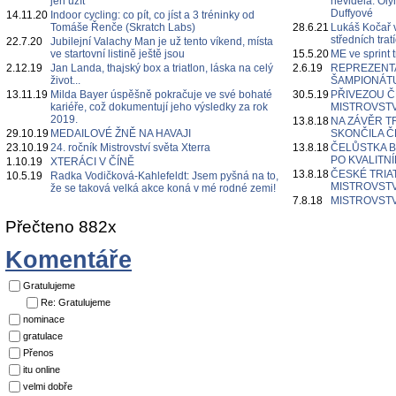
jen užít
neviděla. Oly
Duffyové
14.11.20
Indoor cycling: co pít, co jíst a 3 tréninky od
Tomáše Řenče (Skratch Labs)
28.6.21
Lukáš Kočař 
středních tratí
22.7.20
Jubilejní Valachy Man je už tento víkend, místa
ve startovní listině ještě jsou
15.5.20
ME ve sprint 
2.12.19
Jan Landa, thajský box a triatlon, láska na celý
2.6.19
REPREZENT
život...
ŠAMPIONÁT
13.11.19
Milda Bayer úspěšně pokračuje ve své bohaté
30.5.19
PŘIVEZOU Č
kariéře, což dokumentují jeho výsledky za rok
MISTROVSTV
2019.
13.8.18
NA ZÁVĚR 
29.10.19
MEDAILOVÉ ŽNĚ NA HAVAJI
SKONČILA Č
23.10.19
24. ročník Mistrovství světa Xterra
13.8.18
ČELŮSTKA B
PO KVALITN
1.10.19
XTERÁCI V ČÍNĚ
13.8.18
ČESKÉ TRIA
10.5.19
Radka Vodičková-Kahlefeldt: Jsem pyšná na to,
MISTROVSTV
že se taková velká akce koná v mé rodné zemi!
7.8.18
MISTROVSTV
Přečteno 882x
Komentáře
Gratulujeme
Re: Gratulujeme
nominace
gratulace
Přenos
itu online
velmi dobře