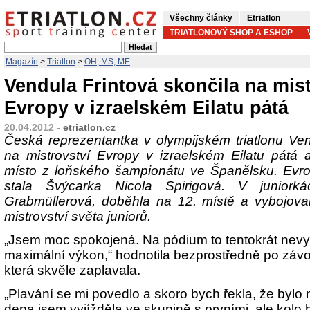
Všechny články
Etriatlon
TRIATLONOVÝ SHOP A ESHOP
Magazín
>
Triatlon
>
OH, MS, ME
Vendula Frintová skončila na mist
Evropy v izraelském Eilatu pátá
20.04.2012 -
etriatlon.cz
Česká reprezentantka v olympijském triatlonu Ven
na mistrovství Evropy v izraelském Eilatu pátá 
místo z loňského šampionátu ve Španělsku. Ev
stala Švýcarka Nicola Spirigová. V juniorká
Grabmüllerová, doběhla na 12. místě a vybojova
mistrovství světa juniorů.
„Jsem moc spokojená. Na pódium to tentokrát nevyš
maximální výkon,“ hodnotila bezprostředně po závo
která skvěle zaplavala.
„Plavání se mi povedlo a skoro bych řekla, že bylo 
depa jsem vyjížděla ve skupině s prvními, ale kolo 