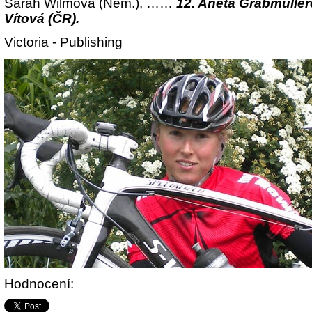
Sarah Wilmová (Něm.), ……
12. Aneta Grabmüller
Vítová (ČR).
Victoria - Publishing
Hodnocení: