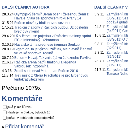
DALŠÍ ČLÁNKY AUTORA
DALŠÍ ČLÁNKY V
28.3.24
Olympijský šermíř Beran ocenil železnou ženu z
3.9.11
Zamyšlení, k
Havaje. Stala se sportovcem roku Prahy 14
(35/2011) Sez
podává guláš
31.5.21
Račice otevřely triatlonovou sezonu
24.8.11
Zamyšlení, k
17.5.21
Tradiční triatlony v Račicích budou. Už poslední
(34/2011) Ces
květnový víkend
16.8.11
Zamyšlení, k
29.4.20
Už v červnu se pojedou v Račicích triatlony, sprint
(33/2011) O tř
ITC a intervalový 1/2ironman
9.8.11
Zamýšlení, kl
3.10.19
Havajské téma přednese ironman Soukup
(32/2011)
28.8.19
Gigathlon, to je výkon i zážitek, ale hlavně členství
2.8.11
Zamyšlení, k
ve velké sportovní rodině
(31/2011)
30.7.19
Bolton = Havaj. Tak zní déjá vu železného Pavlíka
26.7.11
Zamyšlení, k
21.6.17
Račická aréna patří i triatlonu a legenda
(30/2011)
Vabroušek i vzpomíná
21.7.11
Zamyšlení, kl
4.3.16
Zrodil se Interval ½ Ironman Račice 2016
Tomáše Nohej
11.8.14
Třetí místo z Xterra Prachatice je pro Erbenovou
tentokrát vítězstvím
Přečteno 1079x
Komentáře
jaká je ale čí role?
Nejde jen o 3 akce, bylo jich 15
pořadí v pohárech tomu odpovídá
Přidat komentář