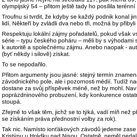
olympijský 54 – přitom ještě tady ho posílila terén
Troufnu si tvrdit, že kdyby se každý podnik konal ji
lidí. Někteří by zvládli dva nebo tři, možná by přibyli i 
Respektuju lokální zájmy pořadatelů, pokud však vs
série – typu českého poháru – měli by s výhodami st
k autoritě a společnému zájmu. Anebo naopak - aut
(byť někdy i silově) získat.
To se nepodařilo.
Přitom argumenty jsou jasné: stejný termín znamen
závodnického pole, ale i pozornosti médií. Tudíž n
dostane za svůj příspěvek méně, než by mohl. Naví
poprázdninového probuzení, kdy konkurence ostat
stoupá.
Zřejmě to však těm, jichž se to týká, vadí míň než 
se získáním práva přednostní volby za rok).
Tak nic. Namísto ionťákových závodů jedeme zase
Kristýnu u Hrádku nad Nisou. Ostatně, neměl nedale