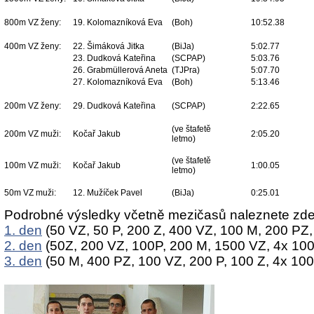
800m VZ ženy:
19. Kolomazníková Eva
(Boh)
10:52.38
400m VZ ženy:
22. Šimáková Jitka
(BiJa)
5:02.77
23. Dudková Kateřina
(SCPAP)
5:03.76
26. Grabmüllerová Aneta
(TJPra)
5:07.70
27. Kolomazníková Eva
(Boh)
5:13.46
200m VZ ženy:
29. Dudková Kateřina
(SCPAP)
2:22.65
(ve štafetě
200m VZ muži:
Kočař Jakub
2:05.20
letmo)
(ve štafetě
100m VZ muži:
Kočař Jakub
1:00.05
letmo)
50m VZ muži:
12. Mužíček Pavel
(BiJa)
0:25.01
Podrobné výsledky včetně mezičasů naleznete zde
1. den
(50 VZ, 50 P, 200 Z, 400 VZ, 100 M, 200 PZ,
2. den
(50Z, 200 VZ, 100P, 200 M, 1500 VZ, 4x 10
3. den
(50 M, 400 PZ, 100 VZ, 200 P, 100 Z, 4x 100