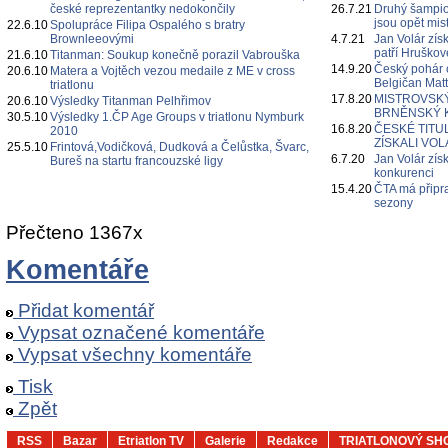
české reprezentantky nedokončily
26.7.21
Druhý šampion
jsou opět mis
22.6.10
Spolupráce Filipa Ospalého s bratry
Brownleeovými
4.7.21
Jan Volár získ
patří Hruškov
21.6.10
Titanman: Soukup konečně porazil Vabrouška
14.9.20
Český pohár 
20.6.10
Matera a Vojtěch vezou medaile z ME v cross
Belgičan Mat
triatlonu
17.8.20
MISTROVSKÝ
20.6.10
Výsledky Titanman Pelhřimov
BRNĚNSKÝ 
30.5.10
Výsledky 1.ČP Age Groups v triatlonu Nymburk
16.8.20
ČESKÉ TITU
2010
ZÍSKALI VO
25.5.10
Frintová,Vodičková, Dudková a Čelůstka, Švarc,
6.7.20
Jan Volár zís
Bureš na startu francouzské ligy
konkurenci
15.4.20
ČTA má připra
sezony
Přečteno 1367x
Komentáře
Přidat komentář
Vypsat označené komentáře
Vypsat všechny komentáře
Tisk
Zpět
RSS
Bazar
Etriatlon TV
Galerie
Redakce
TRIATLONOVÝ SH