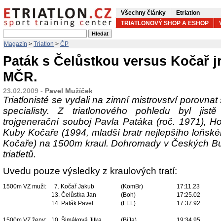
Všechny články
Etriatlon
TRIATLONOVÝ SHOP A ESHOP
Magazín
>
Triatlon
>
ČP
Paták s Čelůstkou versus Kočař jr
MČR.
23.02.2009 -
Pavel Mužíček
Triatlonisté se vydali na zimní mistrovství porovnat
specialisty. Z triatlonového pohledu byl jistě
trojgenerační souboj Pavla Patáka (roč. 1971), H
Kuby Kočaře (1994, mladší bratr nejlepšího loňsk
Kočaře) na 1500m kraul. Dohromady v Českých Bud
triatletů.
Uvedu pouze výsledky z kraulových tratí:
1500m VZ muži:
7. Kočař Jakub
(KomBr)
17:11.23
13. Čelůstka Jan
(Boh)
17:25.02
14. Paták Pavel
(FEL)
17:37.92
1500m VZ ženy:
10. Šimáková Jitka
(BiJa)
19:34.95