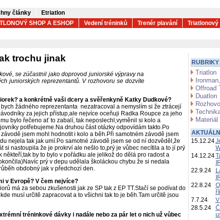
hny články
Etriatlon
ATLONOVÝ SHOP A ESHOP
Vedení tréninků
Trenér plavání
Triatlonový
k trochu jinak
RUBRIKY
Triatlon
kové, se zúčastnil jako doprovod juniorské výpravy na
Ironman,
ch juniorských reprezentantů. V rozhovoru se dozvíte
Offroad 
Duatlon
uniorek? a konkrétně vaši dcery a svěřenkyně Katky Dudkové?
Rozhovo
ě bych žádného reprezentanta nezatracoval a nemyslím si že ztrácejí
Technika
ávodníky za jejich přístup,ale nejvíce oceňuji Radka Roupce za jeho
Materiál
mu bylo řečeno ať to zabalí, tak neposlechl,vyměnil si kolo a
ojovníky potřebujeme.Na druhou část otázky odpovídám takto.Po
AKTUÁLN
po závodě jsem mohl hodnotit i kolo a běh.Při samotném závodě jsem
du nejela tak jak umí.Po samotné závodě jsem se od ní dozvěděl,že
15.12.24
J
i nastoupila že je prokrví ale nešlo to,prý je vůbec necítila a to jí prý
W
k někteří,tak by to bylo v pořádku ale jelikož do dělá pro radost a
14.12.24
T
končila)Navíc prý v depu udělala školáckou chybu že si nedala
I
 průběh obdobný jak v předchozí den.
22.9.24
L
I
šími v Evropě? V čem nejvíce?
22.8.24
O
niorů má za sebou zkušenosti jak ze SP tak z EP TT.Stačí se podívat do
ř
 kde musí určitě zapracovat a to všichni tak to je běh.Tam určitě jsou
7.7.24
V
28.5.24
Č
trémní tréninkové dávky i nadále nebo za pár let o nich už vůbec
u