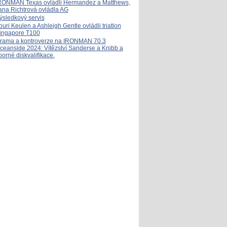
RONMAN Texas ovládli Hermandez a Matthews,
ana Richtrová ovládla AG
ýsledkový servis
ouri Keulen a Ashleigh Gentle ovládli triatlon
ingapore T100
rama a kontroverze na IRONMAN 70.3
ceanside 2024: Vítězství Sanderse a Knibb a
porné diskvalifikace.