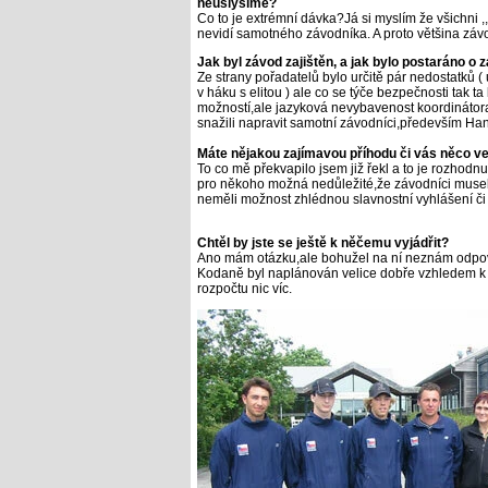
neuslyšíme?
Co to je extrémní dávka?Já si myslím že všichni ,,v
nevidí samotného závodníka. A proto většina záv
Jak byl závod zajištěn, a jak bylo postaráno o 
Ze strany pořadatelů bylo určitě pár nedostatků ( u
v háku s elitou ) ale co se týče bezpečnosti tak 
možností,ale jazyková nevybavenost koordinátora
snažili napravit samotní závodníci,především Han
Máte nějakou zajímavou příhodu či vás něco ve
To co mě překvapilo jsem již řekl a to je rozhodn
pro někoho možná nedůležité,že závodníci musel
neměli možnost zhlédnou slavnostní vyhlášení či
Chtěl by jste se ještě k něčemu vyjádřit?
Ano mám otázku,ale bohužel na ní neznám odpově
Kodaně byl naplánován velice dobře vzhledem k 
rozpočtu nic víc.