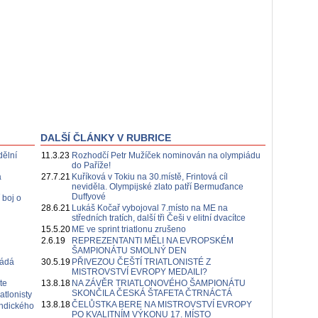
DALŠÍ ČLÁNKY V RUBRICE
dělní
11.3.23
Rozhodčí Petr Mužíček nominován na olympiádu
do Paříže!
a
27.7.21
Kuříková v Tokiu na 30.místě, Frintová cíl
neviděla. Olympijské zlato patří Bermuďance
Duffyové
 boj o
28.6.21
Lukáš Kočař vybojoval 7.místo na ME na
středních tratích, další tři Češi v elitní dvacítce
15.5.20
ME ve sprint triatlonu zrušeno
2.6.19
REPREZENTANTI MĚLI NA EVROPSKÉM
ŠAMPIONÁTU SMOLNÝ DEN
řádá
30.5.19
PŘIVEZOU ČEŠTÍ TRIATLONISTÉ Z
MISTROVSTVÍ EVROPY MEDAILI?
te
13.8.18
NA ZÁVĚR TRIATLONOVÉHO ŠAMPIONÁTU
SKONČILA ČESKÁ ŠTAFETA ČTRNÁCTÁ
atlonisty
13.8.18
ČELŮSTKA BERE NA MISTROVSTVÍ EVROPY
Indického
PO KVALITNÍM VÝKONU 17. MÍSTO