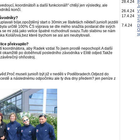
28.4.24
I
edoucí, koordinátoři a další funkcionáři" chtějí jen výsledky, ale
J
odníků končí.
26.4.24
V
17.4.24
Y
závodníky?
S
plavali bóje,opožděný start o 30min,ve štafetách někteří junioři jezdili
7.4.24
D
ta byla určitě 100% ČS výprava se dle mého snažila postarat dle svých
O
 se mi zdá jako velice špatné rozhodnutí svazu.Tuto slabinu se nám
s
ka Kolářová,bez které bychom se asi ani neubytovali.
lice překvapilo?
utí koordinátora, aby Radek vzdal.To jsem prostě nepochopil.A další
i okamžitě po doběhnutí posledního závodníka v Elitě odjed.Takže
 závěrečný ohňostroj.
ď.Proč museli junioři být již v neděli v Poděbradech.Odjezd do
cestě a následnému odpočinku ale ty dva dny předem? jen peníze z