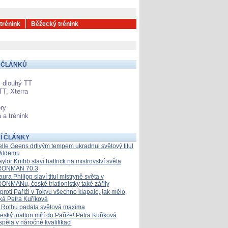
 trénink
Běžecký trénink
 ČLÁNKŮ
 dlouhý TT
TT, Xterra
ry
 a trénink
Í ČLÁNKY
elle Geens drtivým tempem ukradnul světový titul
ildemu
aylor Knibb slaví hattrick na mistrovství světa
RONMAN 70.3
aura Philipp slaví titul mistryně světa v
RONMANu, české triatlonistky také zářily
proti Paříži v Tokyu všechno klapalo, jak mělo,
íká Petra Kuříková
 Rothu padala světová maxima
eský triatlon míří do Paříže! Petra Kuříková
spěla v náročné kvalifikaci