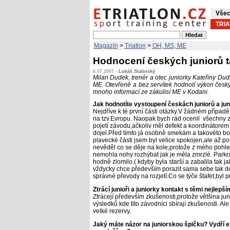
Všec
TRI
Magazín
>
Triatlon
>
OH, MS, ME
Hodnocení českých juniorů ta
6.07.2007 -
Lukáš Slatinský
Milan Dudek, trenér a otec juniorky Kateřiny Dud
ME. Otevřeně a bez servítek hodnotí výkon český
mnoho informací ze zákulisí ME v Kodani.
Jak hodnotíte vystoupení českách juniorů a j
Nejdříve k té první části otázky.V žádném případ
na tzv.Evropu. Naopak bych rád ocenil všechny z
pojetí závodu,ačkoliv měl defekt a koordinátorem 
dojel.Před tímto já osobně smekám a takovéto b
plavecké části jsem byl velice spokojen,ale až 
nevěděl co se děje na kole,protože z mého pohle
nemohla nohy rozhýbat jak je měla zmrzlé. Parkrát s
hodně zlomilo.( kdyby byla starší a zabalila tak ja
vždycky chce především porazit sama sebe tak do
správné převody na rozjetí.Co se týče štafet,byl
Ztrácí junioři a juniorky kontakt s těmi nejlep
Ztrácejí především zkušenosti,protože většina ju
výsledků kde tito závodníci sbírají zkušenosti. Ale
velké rezervy.
Jaký máte názor na juniorskou špičku? Vydří ex