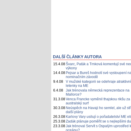
DALŠÍ ČLÁNKY AUTORA
15.4.08
Švarc, Paták a Trnková komentují své ne
výkony
14.4.08
Pejsar a Bureš hodnotí své vystoupení n
nominačním závodě
9.4.08
V mužské kategorii se odehraje atraktivní
letenky na ME
6.4.08
Jak trénovala německá reprezentace na
Mallorce?
31.3.08
Venca Francke vyměnil thajskou rikšu za
australský surf
30.3.08
Neúspěch na Havaji ho semlel, ale už st
další plány
26.3.08
Karlovy Vary usilují o pořadatelství ME eli
25.3.08
Zadák plánuje poměřit se s nejlepšími du
23.3.08
Jak trénoval Servít s Ospalým uprostřed 
oceánu?