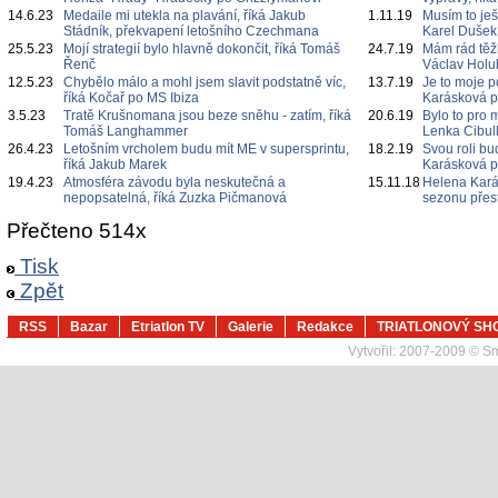
14.6.23
Medaile mi utekla na plavání, říká Jakub
1.11.19
Musím to ješt
Stádník, překvapení letošního Czechmana
Karel Dušek
25.5.23
Mojí strategií bylo hlavně dokončit, říká Tomáš
24.7.19
Mám rád těž
Řenč
Václav Holu
12.5.23
Chybělo málo a mohl jsem slavit podstatně víc,
13.7.19
Je to moje p
říká Kočař po MS Ibiza
Karásková p
3.5.23
Tratě Krušnomana jsou beze sněhu - zatím, říká
20.6.19
Bylo to pro
Tomáš Langhammer
Lenka Cibul
26.4.23
Letošním vrcholem budu mít ME v supersprintu,
18.2.19
Svou roli bu
říká Jakub Marek
Karásková p
19.4.23
Atmosféra závodu byla neskutečná a
15.11.18
Helena Kará
nepopsatelná, říká Zuzka Pičmanová
sezonu přest
Přečteno 514x
Tisk
Zpět
RSS
Bazar
Etriatlon TV
Galerie
Redakce
TRIATLONOVÝ SH
Vytvořil:
2007-2009 © Sma