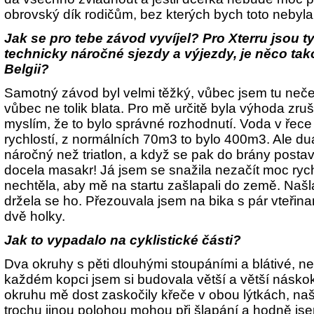
obrovský dík rodičům, bez kterých bych toto nebyl
Jak se pro tebe závod vyvíjel? Pro Xterru jsou t
technicky náročné sjezdy a výjezdy, je něco ta
Belgii?
Samotný závod byl velmi těžký, vůbec jsem tu neč
vůbec ne tolik blata. Pro mě určitě byla výhoda zru
myslím, že to bylo správné rozhodnutí. Voda v řece 
rychlostí, z normálních 70m3 to bylo 400m3. Ale dua
náročný než triatlon, a když se pak do brány postavil
docela masakr! Já jsem se snažila nezačít moc rych
nechtěla, aby mě na startu zašlapali do země. Našl
držela se ho. Přezouvala jsem na bika s pár vteřin
dvě holky.
Jak to vypadalo na cyklistické části?
Dva okruhy s pěti dlouhými stoupáními a blátivé, n
každém kopci jsem si budovala větší a větší náskok
okruhu mě dost zaskočily křeče v obou lýtkách, naště
trochu jinou polohou mohou při šlapání a hodně jse