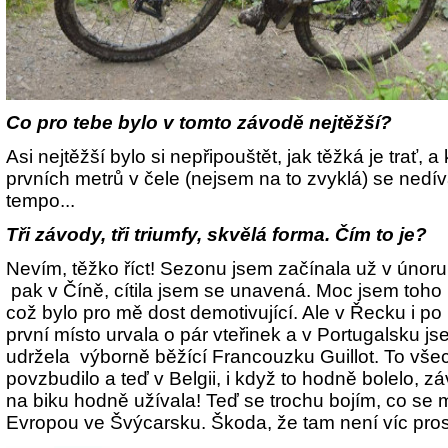
Co pro tebe bylo v tomto závodě nejtěžší?
Asi nejtěžší bylo si nepřipouštět, jak těžká je trať,
prvních metrů v čele (nejsem na to zvyklá) se nedíva
tempo...
Tři závody, tři triumfy, skvělá forma. Čím to je?
Nevím, těžko říct! Sezonu jsem začínala už v úno
pak v Číně, cítila jsem se unavená. Moc jsem toho
což bylo pro mě dost demotivující. Ale v Řecku i p
první místo urvala o pár vteřinek a v Portugalsku 
udržela výborně běžící Francouzku Guillot. To vš
povzbudilo a teď v Belgii, i když to hodně bolelo, 
na biku hodně užívala! Teď se trochu bojím, co se
Evropou ve Švýcarsku. Škoda, že tam není víc pros