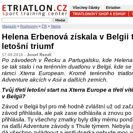
Všechny články
Etriatlon
TRIATLONOVÝ SHOP A ESHOP
Magazín
>
Rozhovory
>
ČR
>
Xterra
Helena Erbenová získala v Belgii t
letošní triumf
17.06.2016 -
Josef Rendl
Po závodech v Řecku a Partugalsku, kde Helena 
se tak stalo i na terénním duatlonu v Belgii, kde s
rámci Xterra European. Kromě terénního triat
Adventure akcích v Asii a dalších zemích.
Tvůj třetí letošní start na Xterra Europe a třetí v
v Belgii?
Závod v Belgii byl pro mě hodně zvláštní už od zač
závod přihlásila, ale pak zase odhlásila a znovu po 
přihlásila. Ty všechny zmatky byly díky mému pond
na další Adventure závody s Thule týmem. Nebyla jsem
dá všechno zvládnout a jestli dcerka nebude moc pr