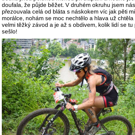
doufala, že půjde běžet. V druhém okruhu jsem nás
přezouvala celá od bláta s náskokem víc jak pěti m
morálce, nohám se moc nechtělo a hlava už chtěla být
velmi těžký závod a je až s obdivem, kolik lidí se tu
sešlo!