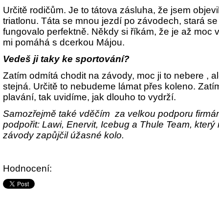
Určitě rodičům. Je to tátova zásluha, že jsem objev
triatlonu. Táta se mnou jezdí po závodech, stará s
fungovalo perfektně. Někdy si říkám, že je až moc 
mi pomáhá s dcerkou Májou.
Vedeš ji taky ke sportování?
Zatím odmítá chodit na závody, moc ji to nebere , al
stejná. Určitě to nebudeme lámat přes koleno. Zatí
plavání, tak uvidíme, jak dlouho to vydrží.
Samozřejmě také vděčím za velkou podporu firmám
podpořit: Lawi, Enervit, Icebug a Thule Team, který
závody zapůjčil úžasné kolo.
Hodnocení: