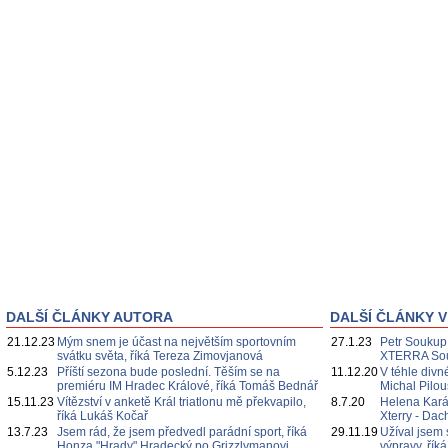
DALŠÍ ČLÁNKY AUTORA
DALŠÍ ČLÁNKY V
21.12.23
Mým snem je účast na největším sportovním
27.1.23
Petr Soukup 
svátku světa, říká Tereza Zimovjanová
XTERRA Sout
5.12.23
Příští sezona bude poslední. Těším se na
11.12.20
V téhle divn
premiéru IM Hradec Králové, říká Tomáš Bednář
Michal Pilo
15.11.23
Vítězství v anketě Král triatlonu mě překvapilo,
8.7.20
Helena Kará
říká Lukáš Kočař
Xterry - Da
13.7.23
Jsem rád, že jsem předvedl parádní sport, říká
29.11.19
Užíval jsem 
Honza "Hrady" Hradecký po Grizzlymanovi
výpravy, ří