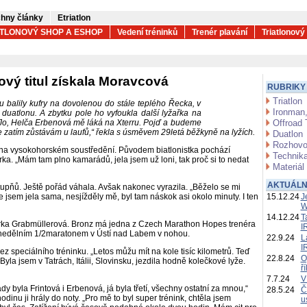
hny články
Etriatlon
ATLONOVÝ SHOP A ESHOP
Vedení tréninků
Trenér plavání
Triatlonový
nový titul získala Moravcová
RUBRIKY
Triatlon
u balily kufry na dovolenou do stále teplého Řecka, v
Ironman,
duatlonu. A zbytku pole ho vyfoukla další lyžařka na
„Jo, Helča Erbenová mě láká na Xterru. Pojď a budeme
Offroad 
 ale zatím zůstávám u laufů,“ řekla s úsměvem 29letá běžkyně na lyžích.
Duatlon
Rozhovo
la na vysokohorském soustředění. Původem biatlonistka pochází
Technika
a. „Mám tam plno kamarádů, jela jsem už loni, tak proč si to nedat
Materiál
AKTUÁLN
stupňů. Ještě pořád váhala. Avšak nakonec vyrazila. „Běželo se mi
le jsem jela sama, nesjížděly mě, byl tam náskok asi okolo minuty. I ten
15.12.24
J
W
14.12.24
T
 Šárka Grabmüllerová. Bronz má jedna z Czech Marathon Hopes trenéra
I
 s nedělním 1/2maratonem v Ústí nad Labem v nohou.
22.9.24
L
I
bez speciálního tréninku. „Letos můžu mít na kole tisíc kilometrů. Teď
22.8.24
O
a jsem v Tatrách, Itálii, Slovinsku, jezdila hodně kolečkové lyže.
ř
7.7.24
V
 tady byla Frintová i Erbenová, já byla třetí, všechny ostatní za mnou,“
28.5.24
Č
odinu ji hrály do noty. „Pro mě to byl super trénink, chtěla jsem
u