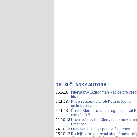
DALŠÍ ČLÁNKY AUTORA
16.6.16
Intervalový 1/2Ironman Račice pro všec
blíží
7.11.13
Příběh veterána aneb Když je Xterra
antidepresivem
4.11.13
Česká Xterra rozšířila program o Trail 
chystá dál?
31.10.13
Havajská ozvěna Xterry dolehne v sobo
Prachatic
24.10.13
Frintovou ocenily sportovní legendy
15.10.13
Raději jsem se nechal předběhnout, ab