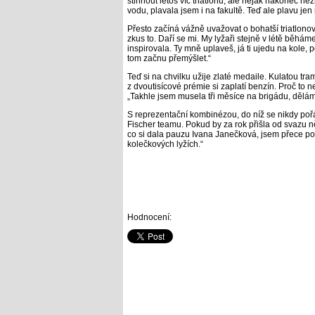
stihnout letos víc triatlonů, ale nějak nakonec n
vodu, plavala jsem i na fakultě. Teď ale plavu je
Přesto začíná vážně uvažovat o bohatší triatlonov
zkus to. Daří se mi. My lyžaři stejně v létě běhá
inspirovala. Ty mně uplaveš, já ti ujedu na kole,
tom začnu přemýšlet.“
Teď si na chvilku užije zlaté medaile. Kulatou tr
z dvoutisícové prémie si zaplatí benzín. Proč to ne
„Takhle jsem musela tři měsíce na brigádu, dělám
S reprezentační kombinézou, do níž se nikdy po
Fischer teamu. Pokud by za rok přišla od svazu n
co si dala pauzu Ivana Janečková, jsem přece po
kolečkových lyžích.“
Hodnocení: