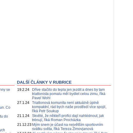
DALŠÍ ČLÁNKY V RUBRICE
hny se
19.2.24
Dříve stačilo do tepla jen jezdit a dnes by tam
triatlonista pomalu měl bydlet celou zimu, říká
Pavel Wohl
27.1.24
Triatlonová komunita není aktuálně úplně
kompaktní, rád bych naše prostředí více spojil,
Run. Co
říká Petr Soukup
21.1.24
Skvělé, že někteří profíci dají nahlédnout, jak
tu do
trénují, říká Roman Procházka
21.12.23
Mým snem je účast na největším sportovním
svátku světa, říká Tereza Zimovjanová
ych