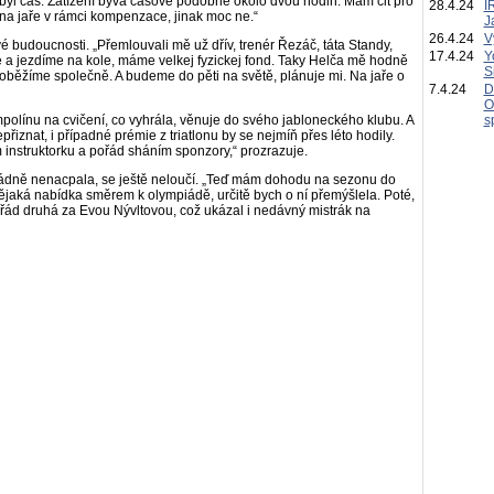
ezbyl čas. Zatížení bývá časově podobné okolo dvou hodin. Mám cit pro
28.4.24
I
n na jaře v rámci kompenzace, jinak moc ne.“
J
26.4.24
V
é budoucnosti. „Přemlouvali mě už dřív, trenér Řezáč, táta Standy,
17.4.24
Y
me a jezdíme na kole, máme velkej fyzickej fond. Taky Helča mě hodně
S
 poběžíme společně. A budeme do pěti na světě, plánuje mi. Na jaře o
7.4.24
D
O
ampolínu na cvičení, co vyhrála, věnuje do svého jabloneckého klubu. A
s
přiznat, i případné prémie z triatlonu by se nejmíň přes léto hodily.
 instruktorku a pořád sháním sponzory,“ prozrazuje.
řádně nenacpala, se ještě neloučí. „Teď mám dohodu na sezonu do
ějaká nabídka směrem k olympiádě, určitě bych o ní přemýšlela. Poté,
řád druhá za Evou Nývltovou, což ukázal i nedávný mistrák na