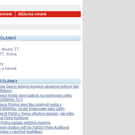
 trénink
Běžecký trénink
 ČLÁNKŮ
 dlouhý TT
TT, Xterra
ry
 a trénink
Í ČLÁNKY
elle Geens drtivým tempem ukradnul světový titul
ildemu
aylor Knibb slaví hattrick na mistrovství světa
RONMAN 70.3
aura Philipp slaví titul mistryně světa v
RONMANu, české triatlonistky také zářily
proti Paříži v Tokyu všechno klapalo, jak mělo,
íká Petra Kuříková
 Rothu padala světová maxima
eský triatlon míří do Paříže! Petra Kuříková
spěla v náročné kvalifikaci