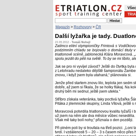
Všec
TRI
Magazín
>
Rozhovory
>
ČR
Další lyžařka je tady. Duatlo
23.09.2012 -
Tomáš Nohejl
Zatímco elitní olympioničky Frintová s Vodičkovo
podzimním chladu se bojovalo o domácí tituly v 
triatlonové scéně, jablonecká Klára Moravcová. 
spolu jezdit do pěti na světě. To by se mi líbilo,
Jak se pro ni vyvíjel závod? Ještě do čtvrtka by
z Letohradu nedaleko dějiště šampionátu Žamberk
znovu, i když jsem byla utahaná,“ plánovala si.
Jenže před startem znovu lilo, teplota jen sedm 
dobře, až jsem si říkala, že se holky flákaj. Na ko
druhý běh mi sednul, ještě jsem utekla.“
Stříbro získala veteránka, taky poctivá lyžařka
Pitáka z jilemnické skupiny, Linda Vítová, ještě
Moravcová potvrdila triatlonovou kvalitu lyžařů i 
už jsem na něm ale dva měsíce vůbec neseděla. Byl
Však mě taky bolí nohy,“ přiznala o den později.
Při plném poli by si troufala na třetí pozici. „Loni
tvrdí. I vzdálenosti 5 – 20 – 3 s časem něco přes h