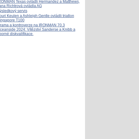
RONMAN Texas ovládli Hermandez a Matthews,
ana Richtrová ovládla AG
ýsledkový servis
ouri Keulen a Ashleigh Gentle ovládli triatlon
ingapore T100
rama a kontroverze na IRONMAN 70.3
ceanside 2024: Vítězství Sanderse a Knibb a
porné diskvalifikace.