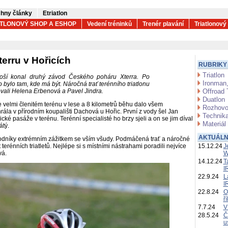
hny články
Etriatlon
ATLONOVÝ SHOP A ESHOP
Vedení tréninků
Trenér plavání
Triatlonový
terru v Hořicích
RUBRIKY
Triatlon
noší konal druhý závod Českého poháru Xterra. Po
Ironman,
bylo tam, kde má být. Náročná trať terénního triatlonu
lovali Helena Erbenová a Pavel Jindra.
Offroad 
Duatlon
e velmi členitém terénu v lese a 8 kilometrů běhu dalo všem
Rozhovo
hrála v přírodním koupališti Dachová u Hořic. První z vody šel Jan
Technika
ické pasáže v terénu. Terénní specialisté ho brzy sjeli a on se jim díval
Materiál
átý.
AKTUÁLN
ávodníky extrémním zážitkem se vším všudy. Podmáčená trať a náročné
terénních triatletů. Nejlépe si s místními nástrahami poradili nejvíce
15.12.24
J
vá.
W
14.12.24
T
I
22.9.24
L
I
22.8.24
O
ř
7.7.24
V
28.5.24
Č
u