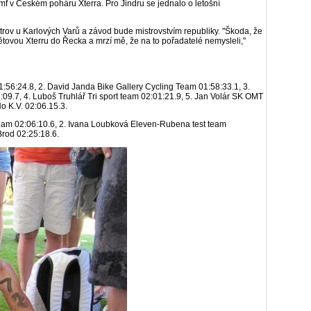
iumf v Českém poháru Xterra. Pro Jindru se jednalo o letošní
strov u Karlových Varů a závod bude mistrovstvím republiky. "Škoda, že
tovou Xterru do Řecka a mrzí mě, že na to pořadatelé nemysleli,"
:56:24.8, 2. David Janda Bike Gallery Cycling Team 01:58:33.1, 3.
09.7, 4. Luboš Truhlář Tri sport team 02:01:21.9, 5. Jan Volár SK OMT
 K.V. 02:06.15.3.
am 02:06:10.6, 2. Ivana Loubková Eleven-Rubena test team
Brod 02:25:18.6.