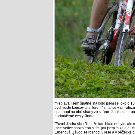
"Neplaval jsem špatně, na kolo jsem šel okolo 15.
bych ještě kopcovitější terén," smál se v cíli vítěz
spadnout na obě strany ze stráně. Jinak super po
podmáčené cesty Jindra.
"Pavel Jindra sice říkal, že tam bláto nebylo, ale
jsem velice spokojená s tím, jak jsem to zajela. Mu
Erbenová. Závod se rozhodl v lese a v běžecké čás