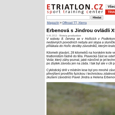
Všec
TRI
Magazín
>
Offroad TT, Xterra
Erbenová s Jindrou ovládli X
9.06.2013 -
Victoia production
V sobotu 8. června se v Hořicích v Podkrko
nedávných povodních nebyla ani stopa a sluníčko 
přilákala do Hořic desítky závodníků, kterým kra
Kilometr plavání, 28 kilometrů na horském kole v
triatlonistům řádně do těla. Plavecká část se ode
Volár, který záhy poznal, jaké náročné je jet techn
po zbytek závodu jen na záda. I tak byl ale v cíli p
Cyklistický drill v místním lese byl pro mnohé z
převýšení prověřilo fyzickou i technickou zdatnost 
zkušení závodníci Pavel Jindra a Helena Erbeno