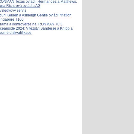
RONMAN Texas ovládli Hermandez a Matthews,
ana Richtrová ovládla AG
ýsledkový servis
ouri Keulen a Ashleigh Gentle ovládli triatlon
ingapore T100
rama a kontroverze na IRONMAN 70.3
ceanside 2024: Vítězství Sanderse a Knibb a
porné diskvalifikace.