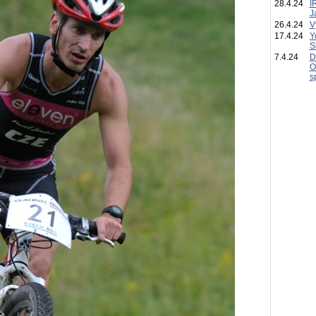
28.4.24
I
J
26.4.24
V
17.4.24
Y
S
7.4.24
D
O
s