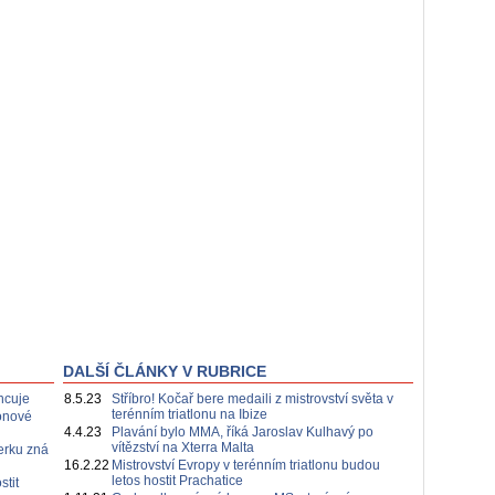
DALŠÍ ČLÁNKY V RUBRICE
ncuje
8.5.23
Stříbro! Kočař bere medaili z mistrovství světa v
terénním triatlonu na Ibize
lonové
4.4.23
Plavání bylo MMA, říká Jaroslav Kulhavý po
vítězství na Xterra Malta
erku zná
16.2.22
Mistrovství Evropy v terénním triatlonu budou
letos hostit Prachatice
stit