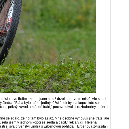
 místa a ve třetím okruhu jsem se už držel na prvním místě. Ale snesl
ný Jindra. "Bláta bylo málo, jediný těžší úsek byl na kopci, kde se dalo
časí, pěkný závod a krásné tratě," pochvalolval si rozbahněný terén a
 mně se zdálo, že ho tam bylo až až. Mně osobně vyhovují jiné tratě, ale
sela jsem v jednom kopci ze sedla a tlačit," řekla v cíli Helena
ti si svá prvenství Jindra s Erbenovou pohlídali. Erbenová zvítězila i