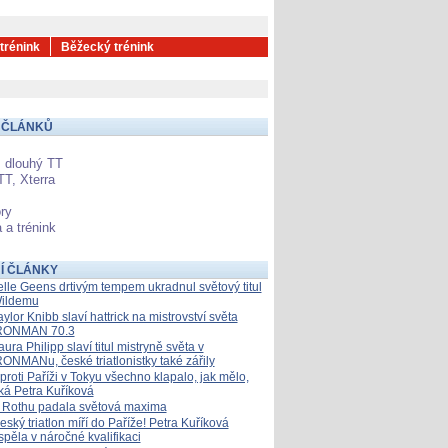
 trénink
Běžecký trénink
 ČLÁNKŮ
 dlouhý TT
TT, Xterra
ry
 a trénink
Í ČLÁNKY
elle Geens drtivým tempem ukradnul světový titul
ildemu
aylor Knibb slaví hattrick na mistrovství světa
RONMAN 70.3
aura Philipp slaví titul mistryně světa v
RONMANu, české triatlonistky také zářily
proti Paříži v Tokyu všechno klapalo, jak mělo,
íká Petra Kuříková
 Rothu padala světová maxima
eský triatlon míří do Paříže! Petra Kuříková
spěla v náročné kvalifikaci