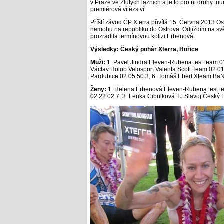
v Praze ve Žlutých lázních a je to pro ni druhý tr
premiérová vítězství.
Příští závod ČP Xterra přivítá 15. Června 2013 O
nemohu na republiku do Ostrova. Odjíždím na svě
prozradila termínovou kolizi Erbenová.
Výsledky: Český pohár Xterra, Hořice
Muži:
1. Pavel Jindra Eleven-Rubena test team 01
Václav Holub Velosport Valenta Scott Team 02:01:
Pardubice 02:05:50.3, 6. Tomáš Eberl Xteam BaNo
Ženy:
1. Helena Erbenová Eleven-Rubena test te
02:22:02.7, 3. Lenka Cibulková TJ Slavoj Český 