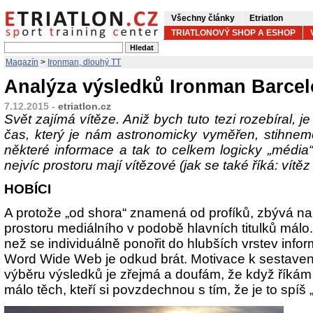
Všechny články
Etriatlon
TRIATLONOVÝ SHOP A ESHOP
Magazín
>
Ironman, dlouhý TT
Analýza výsledků Ironman Barcel
7.12.2015 -
etriatlon.cz
Svět zajímá vítěze. Aniž bych tuto tezi rozebíral, j
čas, který je nám astronomicky vyměřen, stihnem
některé informace a tak to celkem logicky „média
nejvíc prostoru mají vítězové (jak se také říká: vítěz
HOBÍCI
A protože „od shora“ znamená od profíků, zbývá na
prostoru mediálního v podobě hlavních titulků mál
než se individuálně ponořit do hlubších vrstev infor
Word Wide Web je odkud brát. Motivace k sestave
výběru výsledků je zřejmá a doufám, že když říkám
málo těch, kteří si povzdechnou s tím, že je to spíš 