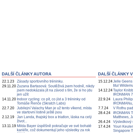
DALŠÍ ČLÁNKY AUTORA
DALŠÍ ČLÁNKY V
22.1.23
Zásady sportovního tréninku.
15.12.24
Jelle Geens
titul Wildem
29.11.20
Zuzana Bartasová: Soutěživá jsem hodně, nikdy
jsem nedokázala jít na závod s tím, že si ho jdu
14.12.24
Taylor Knibb
jen užít
IRONMAN 7
14.11.20
Indoor cycling: co pít, co jíst a 3 tréninky od
22.9.24
Laura Philipp
Tomáše Řenče (Skratch Labs)
IRONMANu, če
22.7.20
Jubilejní Valachy Man je už tento víkend, místa
7.7.24
V Rothu pa
ve startovní listině ještě jsou
28.4.24
IRONMAN Te
2.12.19
Jan Landa, thajský box a triatlon, láska na celý
Matthews, J
život...
26.4.24
Výsledkový 
13.11.19
Milda Bayer úspěšně pokračuje ve své bohaté
17.4.24
Youri Keulen
kariéře, což dokumentují jeho výsledky za rok
Singapore 