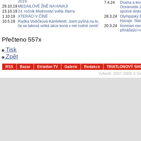
2019.
7.4.24
Drama a ko
29.10.19
MEDAILOVÉ ŽNĚ NA HAVAJI
Oceanside 2
23.10.19
24. ročník Mistrovství světa Xterra
sporné diskv
1.10.19
XTERÁCI V ČÍNĚ
28.3.24
Olympijský 
Havaje. Sta
10.5.19
Radka Vodičková-Kahlefeldt: Jsem pyšná na to,
že se taková velká akce koná v mé rodné zemi!
20.3.24
Ironman ned
přinášející
Přečteno 557x
Tisk
Zpět
RSS
Bazar
Etriatlon TV
Galerie
Redakce
TRIATLONOVÝ SH
Vytvořil:
2007-2009 © Sma