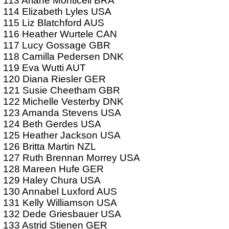
113 Ariane Monticeli BRA
114 Elizabeth Lyles USA
115 Liz Blatchford AUS
116 Heather Wurtele CAN
117 Lucy Gossage GBR
118 Camilla Pedersen DNK
119 Eva Wutti AUT
120 Diana Riesler GER
121 Susie Cheetham GBR
122 Michelle Vesterby DNK
123 Amanda Stevens USA
124 Beth Gerdes USA
125 Heather Jackson USA
126 Britta Martin NZL
127 Ruth Brennan Morrey USA
128 Mareen Hufe GER
129 Haley Chura USA
130 Annabel Luxford AUS
131 Kelly Williamson USA
132 Dede Griesbauer USA
133 Astrid Stienen GER