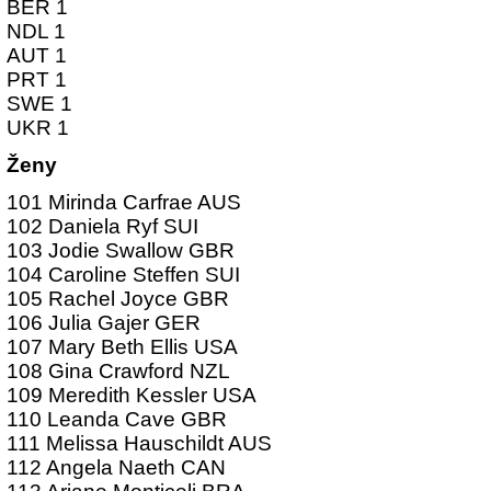
BER 1
NDL 1
AUT 1
PRT 1
SWE 1
UKR 1
Ženy
101 Mirinda Carfrae AUS
102 Daniela Ryf SUI
103 Jodie Swallow GBR
104 Caroline Steffen SUI
105 Rachel Joyce GBR
106 Julia Gajer GER
107 Mary Beth Ellis USA
108 Gina Crawford NZL
109 Meredith Kessler USA
110 Leanda Cave GBR
111 Melissa Hauschildt AUS
112 Angela Naeth CAN