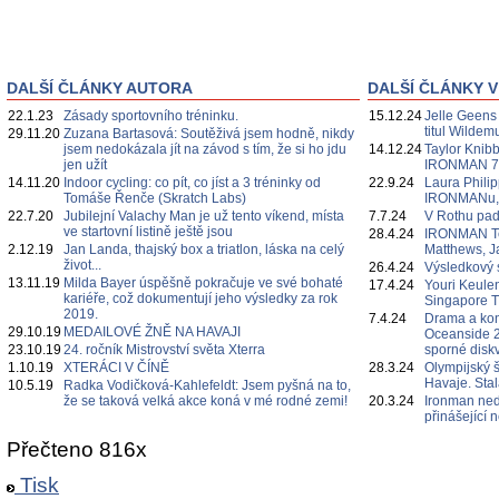
DALŠÍ ČLÁNKY AUTORA
DALŠÍ ČLÁNKY V
22.1.23
Zásady sportovního tréninku.
15.12.24
Jelle Geens
titul Wildem
29.11.20
Zuzana Bartasová: Soutěživá jsem hodně, nikdy
jsem nedokázala jít na závod s tím, že si ho jdu
14.12.24
Taylor Knibb
jen užít
IRONMAN 7
14.11.20
Indoor cycling: co pít, co jíst a 3 tréninky od
22.9.24
Laura Philipp
Tomáše Řenče (Skratch Labs)
IRONMANu, če
22.7.20
Jubilejní Valachy Man je už tento víkend, místa
7.7.24
V Rothu pa
ve startovní listině ještě jsou
28.4.24
IRONMAN Te
2.12.19
Jan Landa, thajský box a triatlon, láska na celý
Matthews, J
život...
26.4.24
Výsledkový 
13.11.19
Milda Bayer úspěšně pokračuje ve své bohaté
17.4.24
Youri Keulen
kariéře, což dokumentují jeho výsledky za rok
Singapore 
2019.
7.4.24
Drama a ko
29.10.19
MEDAILOVÉ ŽNĚ NA HAVAJI
Oceanside 2
23.10.19
24. ročník Mistrovství světa Xterra
sporné diskv
1.10.19
XTERÁCI V ČÍNĚ
28.3.24
Olympijský 
Havaje. Sta
10.5.19
Radka Vodičková-Kahlefeldt: Jsem pyšná na to,
že se taková velká akce koná v mé rodné zemi!
20.3.24
Ironman ned
přinášející
Přečteno 816x
Tisk