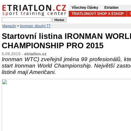
Všechny články
Etriatlon
TRIATLONOVÝ SHOP A ESHOP
Magazín
>
Ironman, dlouhý TT
Startovní listina IRONMAN WOR
CHAMPIONSHIP PRO 2015
5.09.2015 -
etriatlon.cz
Ironman WTC) zveřejnil jména 99 profesionálů, kteř
start Ironman World Championship. Největší zastou
listině mají Američani.