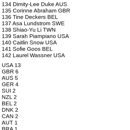
134 Dimity-Lee Duke AUS
135 Corinne Abraham GBR
136 Tine Deckers BEL
137 Asa Lundstrom SWE
138 Shiao-Yu Li TWN
139 Sarah Piampiano USA
140 Caitlin Snow USA
141 Sofie Goos BEL
142 Laurel Wassner USA
USA 13
GBR 6
AUS 5
GER 4
SUI 2
NZL 2
BEL 2
DNK 2
CAN 2
AUT 1
BRA 1