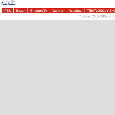
Zpět
RSS
Bazar
Etriatlon TV
Galerie
Redakce
TRIATLONOVÝ SH
Vytvořil:
2007-2009 © Sma