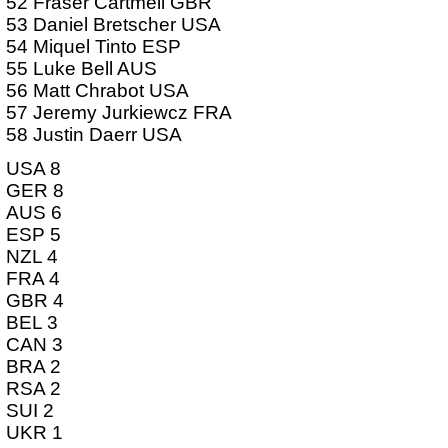
52 Fraser Cartmell GBR
53 Daniel Bretscher USA
54 Miquel Tinto ESP
55 Luke Bell AUS
56 Matt Chrabot USA
57 Jeremy Jurkiewcz FRA
58 Justin Daerr USA
USA 8
GER 8
AUS 6
ESP 5
NZL 4
FRA 4
GBR 4
BEL 3
CAN 3
BRA 2
RSA 2
SUI 2
UKR 1