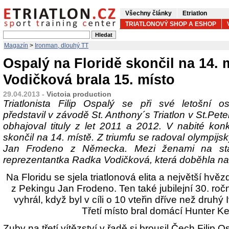
Všechny články
Etriatlon
TRIATLONOVÝ SHOP A ESHOP
Magazín
>
Ironman, dlouhý TT
Ospalý na Floridě skončil na 14. 
Vodičková brala 15. místo
29.04.2013 -
Victoia production
Triatlonista Filip Ospalý se při své letošní o
představil v závodě St. Anthony´s Triatlon v St.Pet
obhajoval tituly z let 2011 a 2012. V nabité konkur
skončil na 14. místě. Z triumfu se radoval olympijs
Jan Frodeno z Německa. Mezi ženami na sta
reprezentantka Radka Vodičková, která doběhla na 
Na Floridu se sjela triatlonová elita a největší hvě
z Pekingu Jan Frodeno. Ten také jubilejní 30. roč
vyhrál, když byl v cíli o 10 vteřin dříve než druhý
Třetí místo bral domácí Hunter K
Zuby na třetí vítězství v řadě si brousil Čech Filip O