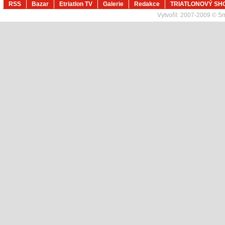
RSS
Bazar
Etriatlon TV
Galerie
Redakce
TRIATLONOVÝ SH
Vytvořil:
2007-2009 © Sma