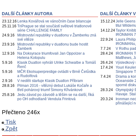
DALŠÍ ČLÁNKY AUTORA
DALŠÍ ČLÁNKY V
23.12.16
Lenka Kovářová ve vánočním čase bilancuje
15.12.24
Jelle Geens
titul Wildem
25.11.16
TriPrague se stal součástí světové triatlonové
série CHALLENGE FAMILY
14.12.24
Taylor Knibb
IRONMAN 7
24.9.16
Mistrovství republiky v duatlonu v Žamberku zná
své vítěze
22.9.24
Laura Philipp
IRONMANu, če
23.9.16
Mistrovství republiky v duatlonu bude hostit
Žamberk
7.7.24
V Rothu pa
12.9.16
Na Doksyrace triumfovali Jan Oppolzer a
28.4.24
IRONMAN Te
Helena Kotopulu
Matthews, J
5.9.16
Klasik Duatlon vyhráli Ulrike Schwalbe a Tomáš
26.4.24
Výsledkový 
Řenč
17.4.24
Youri Keulen
5.9.16
MČR Ekolsuperprestige ovládli v Brně Čelůstka
Singapore 
a Rudolfová
7.4.24
Drama a ko
2.9.16
V neděli startuje Klasik Duatlon Příbram
Oceanside 2
sporné diskv
28.8.16
Pilman 2016 - vítězný debut Lukáše Kočaře a
třetí pohárový triumf Simony Křivánkové
28.3.24
Olympijský 
Havaje. Sta
25.8.16
Jedu závod po závodě a těším se na další, říká
po OH odhodlaně Vendula Frintová
20.3.24
Ironman ned
přinášející
Přečteno 246x
Tisk
Zpět