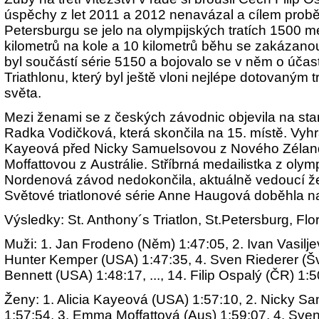
úspěchy z let 2011 a 2012 nenavázal a cílem proběhl
Petersburgu se jelo na olympijských tratích 1500 me
kilometrů na kole a 10 kilometrů běhu se zakázano
byl součástí série 5150 a bojovalo se v něm o úča
Triathlonu, který byl ještě vloni nejlépe dotovaným
světa.
Mezi ženami se z českých závodnic objevila na sta
Radka Vodičková, která skončila na 15. místě. Vyhr
Kayeová před Nicky Samuelsovou z Nového Zéla
Moffattovou z Austrálie. Stříbrná medailistka z oly
Nordenová závod nedokončila, aktuálně vedoucí ž
Světové triatlonové série Anne Haugová doběhla na
Výsledky: St. Anthony´s Triatlon, St.Petersburg, Flo
Muži: 1. Jan Frodeno (Něm) 1:47:05, 2. Ivan Vasilje
Hunter Kemper (USA) 1:47:35, 4. Sven Riederer (Šv
Bennett (USA) 1:48:17, ..., 14. Filip Ospalý (ČR) 1:5
Ženy: 1. Alicia Kayeová (USA) 1:57:10, 2. Nicky S
1:57:54, 3. Emma Moffattová (Aus) 1:59:07, 4. Sv