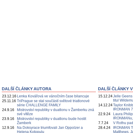
DALŠÍ ČLÁNKY AUTORA
DALŠÍ ČLÁNKY V
23.12.16
Lenka Kovářová ve vánočním čase bilancuje
15.12.24
Jelle Geens
titul Wildem
25.11.16
TriPrague se stal součástí světové triatlonové
série CHALLENGE FAMILY
14.12.24
Taylor Knibb
IRONMAN 7
24.9.16
Mistrovství republiky v duatlonu v Žamberku zná
své vítěze
22.9.24
Laura Philipp
IRONMANu, če
23.9.16
Mistrovství republiky v duatlonu bude hostit
Žamberk
7.7.24
V Rothu pa
12.9.16
Na Doksyrace triumfovali Jan Oppolzer a
28.4.24
IRONMAN Te
Helena Kotopulu
Matthews, J