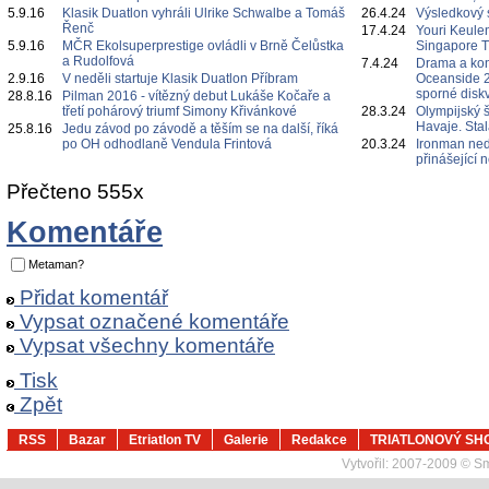
5.9.16
Klasik Duatlon vyhráli Ulrike Schwalbe a Tomáš
26.4.24
Výsledkový 
Řenč
17.4.24
Youri Keulen
5.9.16
MČR Ekolsuperprestige ovládli v Brně Čelůstka
Singapore 
a Rudolfová
7.4.24
Drama a ko
2.9.16
V neděli startuje Klasik Duatlon Příbram
Oceanside 2
sporné diskv
28.8.16
Pilman 2016 - vítězný debut Lukáše Kočaře a
třetí pohárový triumf Simony Křivánkové
28.3.24
Olympijský 
Havaje. Sta
25.8.16
Jedu závod po závodě a těším se na další, říká
po OH odhodlaně Vendula Frintová
20.3.24
Ironman ned
přinášející
Přečteno 555x
Komentáře
Metaman?
Přidat komentář
Vypsat označené komentáře
Vypsat všechny komentáře
Tisk
Zpět
RSS
Bazar
Etriatlon TV
Galerie
Redakce
TRIATLONOVÝ SH
Vytvořil:
2007-2009 © Sma