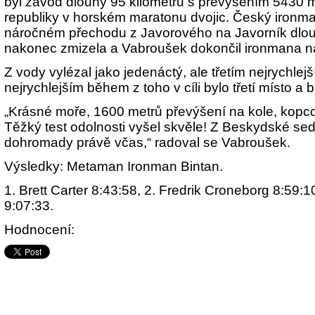
byl závod dlouhý 95 kilometrů s převýšením 5430 m
republiky v horském maratonu dvojic. Český ironm
náročném přechodu z Javorového na Javorník dlouh
nakonec zmizela a Vabroušek dokončil ironmana na
Z vody vylézal jako jedenáctý, ale třetím nejrychlej
nejrychlejším během z toho v cíli bylo třetí místo a
„Krásné moře, 1600 metrů převýšení na kole, kopcov
Těžký test odolnosti vyšel skvěle! Z Beskydské se
dohromady právě včas,“ radoval se Vabroušek.
Výsledky: Metaman Ironman Bintan.
1. Brett Carter 8:43:58, 2. Fredrik Croneborg 8:59:1
9:07:33.
Hodnocení: