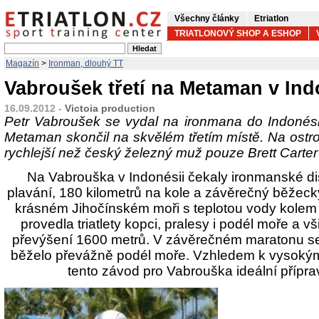
Všechny články
Etriatlon
TRIATLONOVÝ SHOP A ESHOP
Magazín
>
Ironman, dlouhý TT
Vabroušek třetí na Metaman v Ind
16.09.2012 -
Victoia production
Petr Vabroušek se vydal na ironmana do Indonés
Metaman skončil na skvělém třetím místě. Na ostro
rychlejší než český železný muž pouze Brett Carter
Na Vabrouška v Indonésii čekaly ironmanské di
plavání, 180 kilometrů na kole a závěrečný běžeck
krásném Jihočínském moři s teplotou vody kolem 
provedla triatlety kopci, pralesy i podél moře a v
převýšení 1600 metrů. V závěrečném maratonu se
běželo převážně podél moře. Vzhledem k vysokým t
tento závod pro Vabrouška ideální přípr