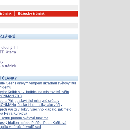
 trénink
Běžecký trénink
 ČLÁNKŮ
 dlouhý TT
TT, Xterra
ry
 a trénink
Í ČLÁNKY
elle Geens drtivým tempem ukradnul světový titul
ildemu
aylor Knibb slaví hattrick na mistrovství světa
RONMAN 70.3
aura Philipp slaví titul mistryně světa v
RONMANu, české triatlonistky také zářily
proti Paříži v Tokyu všechno klapalo, jak mělo,
íká Petra Kuříková
 Rothu padala světová maxima
eský triatlon míří do Paříže! Petra Kuříková
spěla v náročné kvalifikaci