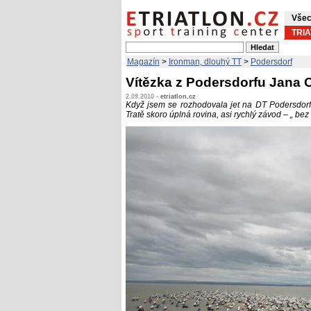
Všec
TRI
Magazín
>
Ironman, dlouhý TT
>
Podersdorf
Vítězka z Podersdorfu Jana 
2.09.2010 -
etriatlon.cz
Když jsem se rozhodovala jet na DT Podersdorf
Tratě skoro úplná rovina, asi rychlý závod – „ bez 