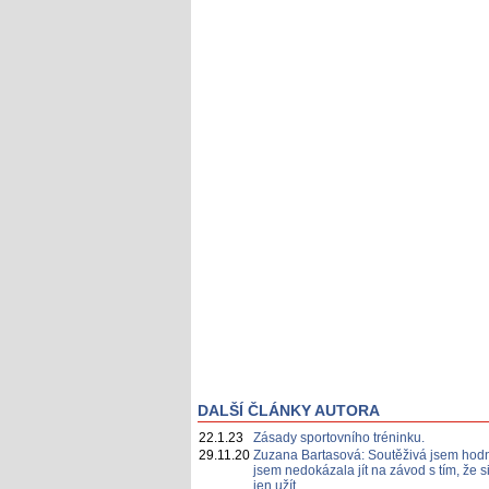
DALŠÍ ČLÁNKY AUTORA
22.1.23
Zásady sportovního tréninku.
29.11.20
Zuzana Bartasová: Soutěživá jsem hodn
jsem nedokázala jít na závod s tím, že s
jen užít