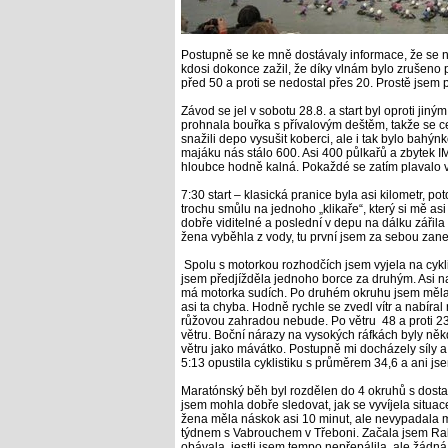
Postupně se ke mně dostávaly informace, že se n
kdosi dokonce zažil, že díky vlnám bylo zrušeno p
před 50 a proti se nedostal přes 20. Prostě jsem p
Závod se jel v sobotu 28.8. a start byl oproti ji
prohnala bouřka s přívalovým deštěm, takže se c
snažili depo vysušit koberci, ale i tak bylo bahýn
majáku nás stálo 600. Asi 400 půlkařů a zbytek IM
hloubce hodně kalná. Pokaždé se zatím plavalo v
7:30 start – klasická pranice byla asi kilometr, 
trochu smůlu na jednoho „klikaře“, který si mě asi
dobře viditelné a poslední v depu na dálku zářil
žena vyběhla z vody, tu první jsem za sebou zan
Spolu s motorkou rozhodčích jsem vyjela na cykl
jsem předjížděla jednoho borce za druhým. Asi na
má motorka sudích. Po druhém okruhu jsem měla p
asi ta chyba. Hodně rychle se zvedl vítr a nabír
růžovou zahradou nebude. Po větru 48 a proti 23
větru. Boční nárazy na vysokých ráfkách byly někd
větru jako mávátko. Postupně mi docházely síly a
5:13 opustila cyklistiku s průměrem 34,6 a ani js
Maratónský běh byl rozdělen do 4 okruhů s dosta
jsem mohla dobře sledovat, jak se vyvíjela situac
žena měla náskok asi 10 minut, ale nevypadala m
týdnem s Vabrouchem v Třeboni. Začala jsem Rak
obávala, jestli jsem tempo nepřepálila, ale žádná