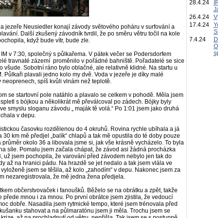
28.4.24
I
J
26.4.24
V
17.4.24
Y
a jezeře Neusiedler konají závody světového poháru v surfování a
S
lavání. Další zkušený závodník tvrdil, že po směru větru točil na kole
7.4.24
D
ochopila, když bude vítr, bude zle.
O
s
ným IM v 7:30, společný s půlkařema. V pátek večer se Podersdorfem
elé travnaté zázemí proměnilo v pořádné bahniště. Pořadatelé se sice
ko všude. Sobotní ráno bylo oblačné, ale relativně klidné. Na startu u
. Půlkaři plavali jedno kolo my dvě. Voda v jezeře je díky malé
 neoprenech, spíš kvůli vlnám než teplotě.
potom se startovní pole natáhlo a plavalo se celkem v pohodě. Měla jsem
 spletl s bójkou a několikrát mě převálcoval po zádech. Bójky byly
a ve smyslu sloganu závodu „ maják tě volá.“ Po 1:01 jsem jako druhá
echala v depu.
istickou časovku rozdělenou do 4 okruhů. Rovina rychle ubíhala a já
 30 km mě předjel „balík“ chlapů a tak mě opustila do té doby pouze
růměr okolo 36 a libovala jsme si, jak vše krásně vycházelo. To byla
al na síle. Pomalu jsem začala chápat, že závod asi žádná procházka
, už jsem pochopila, že varování před závodem nebylo jen tak do
y až na hranici pádu. Na hrazdě se jet nedalo a tak jsem vlála ve
 vyloženě jsem se těšila, až kolo „zahodím“ v depu. Nakonec jsem za
em nezaregistrovala, že mě jedna žena předjela.
tkem občerstvovaček i fanoušků. Běželo se na obrátku a zpět, takže
e přede mnou i za mnou. Po první obrátce jsem zjistila, že vedoucí
oc dobře. Nasadila jsem rytmické tempo, které jsem trénovala před
ušanku stahovat a na půlmaratónu jsem ji měla. Trochu jsem se
 krize, až na prochladnutí od větru, nepřišla. Tak jsem se s postupně