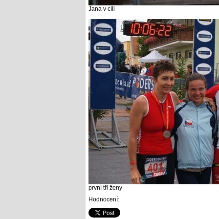
Jana v cíli
první tři ženy
Hodnocení: