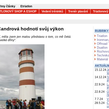
hny články
Etriatlon
ATLONOVÝ SHOP A ESHOP
Vedení tréninků
Trenér plavání
Triatlonový
Candrová hodnotí svůj výkon
RUBRIKY
Triatlon
, měla jsem jen malou představu o tom, co mě čeká.
Ironman,
velké dřiny“.
Offroad 
Duatlon
Rozhovo
Technika
Materiál
AKTUÁLN
15.12.24
J
W
14.12.24
T
I
22.9.24
L
I
22.8.24
O
ř
7.7.24
V
28.5.24
Č
u