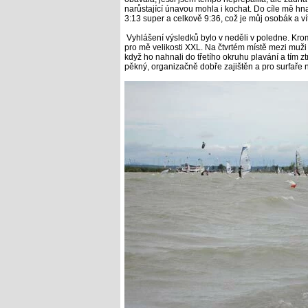
narůstající únavou mohla i kochat. Do cíle mě h
3:13 super a celkově 9:36, což je můj osobák a v
Vyhlášení výsledků bylo v neděli v poledne. Krom
pro mě velikosti XXL. Na čtvrtém místě mezi muži
když ho nahnali do třetího okruhu plavání a tím ztr
pěkný, organizačně dobře zajištěn a pro surfaře 