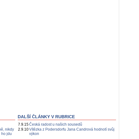
DALŠÍ ČLÁNKY V RUBRICE
7.9.15
Česká radost u našich sousedů
ě, nikdy
2.9.10
Vítězka z Podersdorfu Jana Candrová hodnotí svůj
i ho jdu
výkon