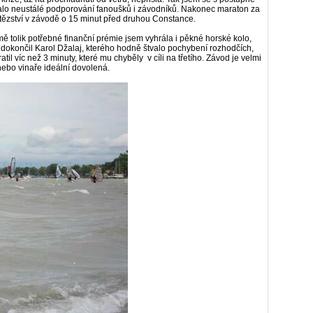
nalo neustálé podporování fanoušků i závodníků. Nakonec maraton za
ítězství v závodě o 15 minut před druhou Constance.
ě tolik potřebné finanční prémie jsem vyhrála i pěkné horské kolo,
 dokončil Karol Džalaj, kterého hodně štvalo pochybení rozhodčích,
atil víc než 3 minuty, které mu chyběly v cíli na třetího. Závod je velmi
nebo vinaře ideální dovolená.