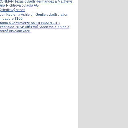
RONMAN Texas ovládli Hermandez a Matthews,
ana Richtrová ovládla AG
ýsledkový servis
ouri Keulen a Ashleigh Gentle ovládli triatlon
ingapore T100
rama a kontroverze na IRONMAN 70.3
ceanside 2024: Vítězství Sanderse a Knibb a
porné diskvalifikace.