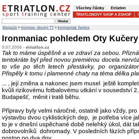
Všechny články
Etriatlon
TRIATLONOVÝ SHOP A ESHOP
Magazín
>
Ironman, dlouhý TT
>
Ironmaniak Teplice
Ironmaniac pohledem Oty Kučery
9.07.2008 -
etriatlon.cz
Tak to máme úspěšně a ve zdraví za sebou. Přizná
tentokráte byl před novou premiérou docela nervóz
to vše po těch letech přestávky, po organizáto
Přispěly k tomu i plamenné chaty na téma délka plav
... , její změna a nakonec jsem musel ještě komplet
kvůli rizikovému fotbalovému utkání v sousedství 
Budapešť, měnit i tratě běhu.
Přípravy byly velmi náročné, ostatně jako vždy, pro z
výstavbu dvou cyklistických dep, je potřeba více j
to je v dnešní uspěchané době nelehký úkol, dát t
dobrovolníků dohromady. V posledních fázích přípr
nostop po dva dny .