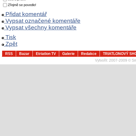
Zřejmě se povedlo!
Přidat komentář
Vypsat označené komentáře
Vypsat všechny komentáře
Tisk
Zpět
RSS
Bazar
Etriatlon TV
Galerie
Redakce
TRIATLONOVÝ SH
Vytvořil:
2007-2009 © Sma