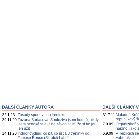
DALŠÍ ČLÁNKY AUTORA
DALŠÍ ČLÁNKY V
22.1.23
Zásady sportovního tréninku.
31.7.11
Matadoři Krňá
republikový 
29.11.20
Zuzana Bartasová: Soutěživá jsem hodně, nikdy
jsem nedokázala jít na závod s tím, že si ho jdu
7.9.09
Organizátoři 
jen užít
naplno, jako 
14.11.20
Indoor cycling: co pít, co jíst a 3 tréninky od
6.9.09
V Teplicích s
Tomáše Řenče (Skratch Labs)
Vabrouška