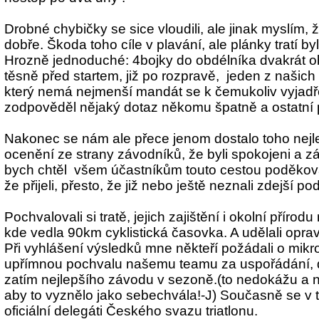
Drobné chybičky se sice vloudili, ale jinak myslím, 
dobře. Škoda toho cíle v plavání, ale plánky tratí by
Hrozně jednoduché: 4bojky do obdélníka dvakrát o
těsně před startem, již po rozpravě, jeden z našich
který nemá nejmenší mandát se k čemukoliv vyjadř
zodpověděl nějaký dotaz někomu špatně a ostatní p
Nakonec se nám ale přece jenom dostalo toho nejl
ocenění ze strany závodníků, že byli spokojeni a záv
bych chtěl všem účastníkům touto cestou poděkovat
že přijeli, přesto, že již nebo ještě neznali zdejší po
Pochvalovali si tratě, jejich zajištění i okolní přír
kde vedla 90km cyklistická časovka. A udělali opr
Při vyhlášení výsledků mne někteří požádali o mikrof
upřímnou pochvalu našemu teamu za uspořádání, d
zatím nejlepšího závodu v sezoně.(to nedokážu a n
aby to vyznělo jako sebechvála!-J) Současně se v t
oficiální delegáti Českého svazu triatlonu.