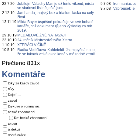
22.7.20
Jubilejní Valachy Man je už tento víkend, místa
9.7.08
Ironmaniac p
ve startovní listině ještě jsou
9.7.08
Vabroušek je
2.12.19
Jan Landa, thajský box a triatlon, láska na celý
život...
13.11.19
Milda Bayer úspěšně pokračuje ve své bohaté
kariéře, což dokumentují jeho výsledky za rok
2019.
29.10.19
MEDAILOVÉ ŽNĚ NA HAVAJI
23.10.19
24. ročník Mistrovství světa Xterra
1.10.19
XTERÁCI V ČÍNĚ
10.5.19
Radka Vodičková-Kahlefeldt: Jsem pyšná na to,
že se taková velká akce koná v mé rodné zemi!
Přečteno 831x
Komentáře
Diky za kazdy zavod
díky
Dojetí.....
zavod
Diykuye o ironmaniac
hezké zhodnocení.....
Re: hezké zhodnocení.....
to petr
ja dekuji
dobrá práce