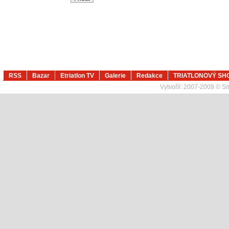
RSS
Bazar
Etriatlon TV
Galerie
Redakce
TRIATLONOVÝ SH
Vytvořil:
2007-2009 © Sma