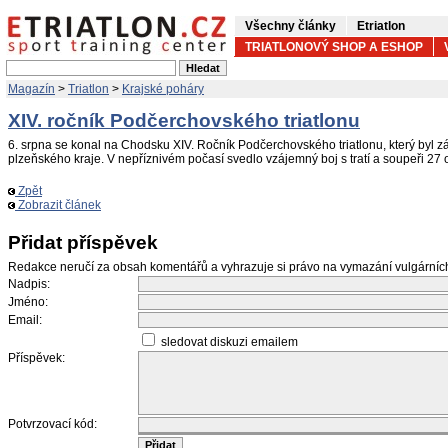
Všechny články
Etriatlon
TRIATLONOVÝ SHOP A ESHOP
Magazín
>
Triatlon
>
Krajské poháry
XIV. ročník Podčerchovského triatlonu
6. srpna se konal na Chodsku XIV. Ročník Podčerchovského triatlonu, který byl
plzeňského kraje. V nepříznivém počasí svedlo vzájemný boj s tratí a soupeři 27
Zpět
Zobrazit článek
Přidat příspěvek
Redakce neručí za obsah komentářů a vyhrazuje si právo na vymazání vulgární
Nadpis:
Jméno:
Email:
sledovat diskuzi emailem
Příspěvek:
Potvrzovací kód: