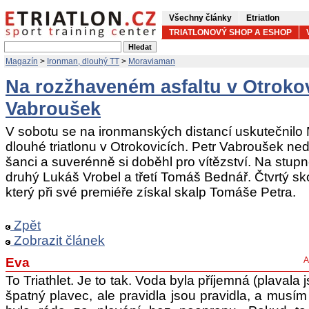
Všechny články
Etriatlon
TRIATLONOVÝ SHOP A ESHOP
Magazín
>
Ironman, dlouhý TT
>
Moraviaman
Na rozžhaveném asfaltu v Otrokov
Vabroušek
V sobotu se na ironmanských distancí uskutečnilo 
dlouhé triatlonu v Otrokovicích. Petr Vabroušek n
šanci a suverénně si doběhl pro vítězství. Na stupn
druhý Lukáš Vrobel a třetí Tomáš Bednář. Čtvrtý sk
který při své premiéře získal skalp Tomáše Petra.
Zpět
Zobrazit článek
Eva
A
To Triathlet. Je to tak. Voda byla příjemná (plavala
špatný plavec, ale pravidla jsou pravidla, a musím