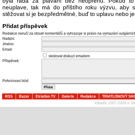
byla ráda za plavání bez neoprenu. Pokud t
neuplave, tak má do příštího roku výzvu, aby sv
stěžovat si je bezpředmětné, buď to uplavu nebo je
Přidat příspěvek
Redakce neručí za obsah komentářů a vyhrazuje si právo na vymazání vulgární
Nadpis:
Jméno:
Email:
sledovat diskuzi emailem
Příspěvek:
Potvrzovací kód:
RSS
Bazar
Etriatlon TV
Galerie
Redakce
TRIATLONOVÝ SH
Vytvořil:
2007-2009 © Sma