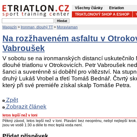
Všechny články
Etriatlon
TRIATLONOVÝ SHOP A ESHOP
Magazín
>
Ironman, dlouhý TT
>
Moraviaman
Na rozžhaveném asfaltu v Otrokov
Vabroušek
V sobotu se na ironmanských distancí uskutečnilo 
dlouhé triatlonu v Otrokovicích. Petr Vabroušek n
šanci a suverénně si doběhl pro vítězství. Na stupn
druhý Lukáš Vrobel a třetí Tomáš Bednář. Čtvrtý sk
který při své premiéře získal skalp Tomáše Petra.
Zpět
Zobrazit článek
letos lepší než v loni
Pěkný závod, letos lepší než v loni. Plavání bez neoprénu, nebyl nejlepší krok.
jsou ve vodě 1:30 a déle to moc teplá voda není.
Přidat příspěvek