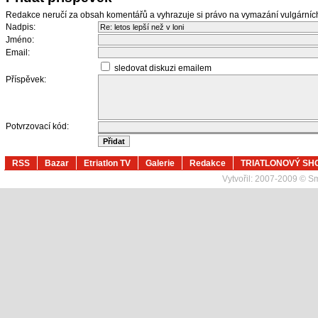
Redakce neručí za obsah komentářů a vyhrazuje si právo na vymazání vulgární
Nadpis:
Jméno:
Email:
sledovat diskuzi emailem
Příspěvek:
Potvrzovací kód:
RSS
Bazar
Etriatlon TV
Galerie
Redakce
TRIATLONOVÝ SH
Vytvořil:
2007-2009 © Sma