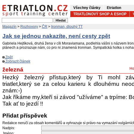
Všechny články
Etriatlon
TRIATLONOVÝ SHOP A ESHOP
Magazín
>
Rozhovory
>
ČR
>
Ironman, dlouhý TT
Jak se jednou nakazíte, není cesty zpět
Gabriela Hejtíková, druhá žena v cíli Moraviamana, podlehla vášni s názvem Ir
plánech a prozrazuje nám, co pro ni znamená Ironman. Sympatická holka s noh
Zpět
Zobrazit článek
železná
Ho
Hezký železný přístup,který by Ti mohl závi
triatlet,který se za celou karieru k dlouhému neo
znám:-)
Jak říkáme my,kteří si závod "užíváme" a trpíme: Bo
Tak ať to jezdí !!
Přidat příspěvek
Redakce neručí za obsah komentářů a vyhrazuje si právo na vymazání vulgární
Nadpis:
Jméno: