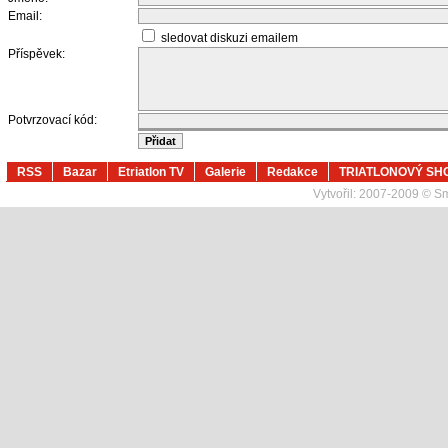
Email:
sledovat diskuzi emailem
Příspěvek:
Potvrzovací kód:
RSS
Bazar
Etriatlon TV
Galerie
Redakce
TRIATLONOVÝ SH
Vytvořil:
2007-2009 © Sma