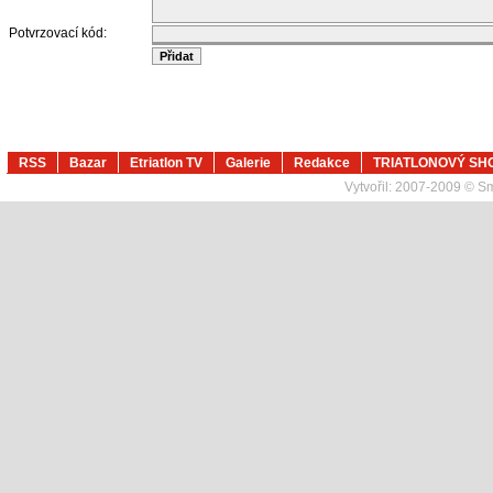
Potvrzovací kód:
RSS
Bazar
Etriatlon TV
Galerie
Redakce
TRIATLONOVÝ SH
Vytvořil:
2007-2009 © Sma