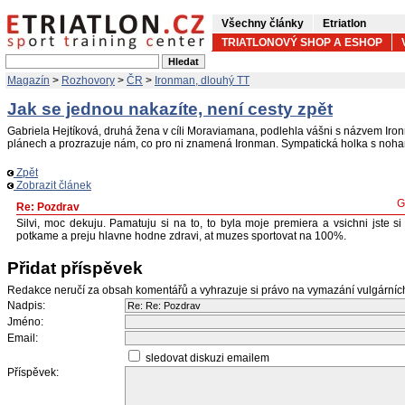
Všechny články
Etriatlon
TRIATLONOVÝ SHOP A ESHOP
Magazín
>
Rozhovory
>
ČR
>
Ironman, dlouhý TT
Jak se jednou nakazíte, není cesty zpět
Gabriela Hejtíková, druhá žena v cíli Moraviamana, podlehla vášni s názvem Ir
plánech a prozrazuje nám, co pro ni znamená Ironman. Sympatická holka s noh
Zpět
Zobrazit článek
G
Re: Pozdrav
Silvi, moc dekuju. Pamatuju si na to, to byla moje premiera a vsichni jste si
potkame a preju hlavne hodne zdravi, at muzes sportovat na 100%.
Přidat příspěvek
Redakce neručí za obsah komentářů a vyhrazuje si právo na vymazání vulgární
Nadpis:
Jméno:
Email:
sledovat diskuzi emailem
Příspěvek: