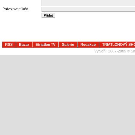
Potvrzovací kód:
RSS
Bazar
Etriatlon TV
Galerie
Redakce
TRIATLONOVÝ SH
Vytvořil:
2007-2009 © Sma