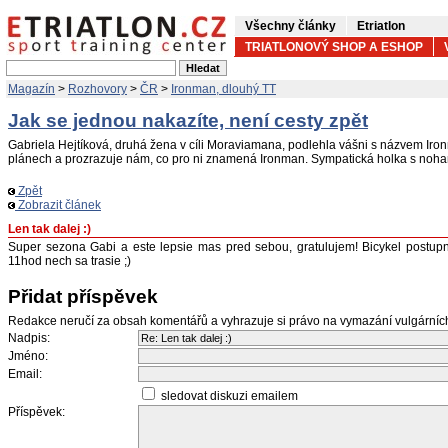
Všechny články
Etriatlon
TRIATLONOVÝ SHOP A ESHOP
Magazín
>
Rozhovory
>
ČR
>
Ironman, dlouhý TT
Jak se jednou nakazíte, není cesty zpět
Gabriela Hejtíková, druhá žena v cíli Moraviamana, podlehla vášni s názvem Ir
plánech a prozrazuje nám, co pro ni znamená Ironman. Sympatická holka s noh
Zpět
Zobrazit článek
Len tak dalej :)
Super sezona Gabi a este lepsie mas pred sebou, gratulujem! Bicykel postupne
11hod nech sa trasie ;)
Přidat příspěvek
Redakce neručí za obsah komentářů a vyhrazuje si právo na vymazání vulgární
Nadpis:
Jméno:
Email:
sledovat diskuzi emailem
Příspěvek: