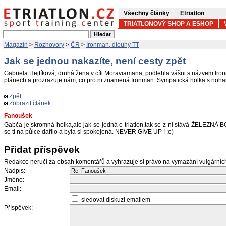
Všechny články
Etriatlon
TRIATLONOVÝ SHOP A ESHOP
Magazín
>
Rozhovory
>
ČR
>
Ironman, dlouhý TT
Jak se jednou nakazíte, není cesty zpět
Gabriela Hejtíková, druhá žena v cíli Moraviamana, podlehla vášni s názvem Ir
plánech a prozrazuje nám, co pro ni znamená Ironman. Sympatická holka s noh
Zpět
Zobrazit článek
Fanoušek
Gabča je skromná holka,ale jak se jedná o triatlon,tak se z ní stává ŽELEZNÁ B
se ti na půlce dařilo a byla si spokojená. NEVER GIVE UP ! :o)
Přidat příspěvek
Redakce neručí za obsah komentářů a vyhrazuje si právo na vymazání vulgární
Nadpis:
Jméno:
Email:
sledovat diskuzi emailem
Příspěvek: