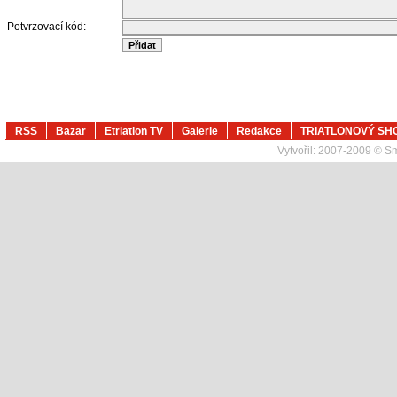
Potvrzovací kód:
RSS
Bazar
Etriatlon TV
Galerie
Redakce
TRIATLONOVÝ SH
Vytvořil:
2007-2009 © Sma