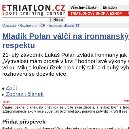
Všechny články
Etriatlon
TRIATLONOVÝ SHOP A ESHOP
Magazín
>
Rozhovory
>
ČR
>
Ironman, dlouhý TT
Mladík Polan válčí na ironmanský
respektu
21-letý závodník Lukáš Polan zvládá Ironmany jak
„Vytrvalost mám prostě v krvi,“ hodnotí své výko
věku. Miluje kuřecí řízek přes celý talíř a dlouhý 
rozhovoru se dozvíte více.
Zpět
Zobrazit článek
Pet
2011
Čaues, pěkněj článek, na příští rok se určitě zase zlepšíš, a jelikož bych s t
1/2ironmanech jako v roce 2009, tak bych měl taky pořádně přitvrdit :)). We'll see. 
Přidat příspěvek
Redakce neručí za obsah komentářů a vyhrazuje si právo na vymazání vulgární