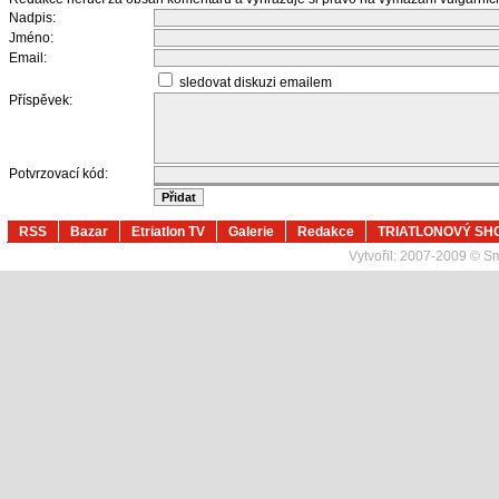
Nadpis:
Jméno:
Email:
sledovat diskuzi emailem
Příspěvek:
Potvrzovací kód:
RSS
Bazar
Etriatlon TV
Galerie
Redakce
TRIATLONOVÝ SH
Vytvořil:
2007-2009 © Sma