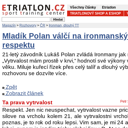
Všechny články
Etriatlon
TRIATLONOVÝ SHOP A ESHOP
Magazín
>
Rozhovory
>
ČR
>
Ironman, dlouhý TT
Mladík Polan válčí na ironmanský
respektu
21-letý závodník Lukáš Polan zvládá Ironmany jak
„Vytrvalost mám prostě v krvi,“ hodnotí své výko
věku. Miluje kuřecí řízek přes celý talíř a dlouhý 
rozhovoru se dozvíte více.
Zpět
Zobrazit článek
Ta prava vytrvalost
Petr
Respekt. Jen nic neuspechat, vytrvalost vazne pric
silove na vrcholu kolem 21, ale vytrvalostni vrch
poznas, je to rok od roku lepsi. Vim sam, je mi 24 