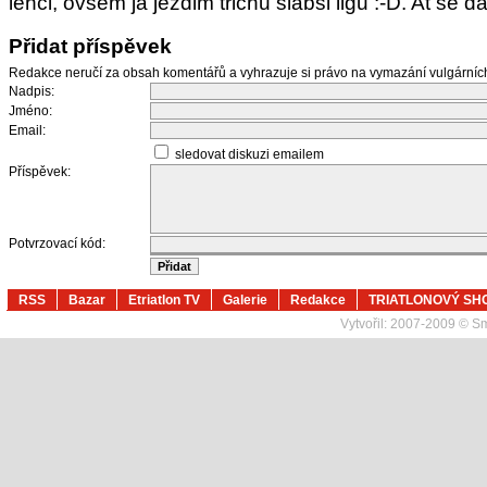
lehci, ovsem ja jezdim trichu slabsi ligu :-D. At se da
Přidat příspěvek
Redakce neručí za obsah komentářů a vyhrazuje si právo na vymazání vulgární
Nadpis:
Jméno:
Email:
sledovat diskuzi emailem
Příspěvek:
Potvrzovací kód:
RSS
Bazar
Etriatlon TV
Galerie
Redakce
TRIATLONOVÝ SH
Vytvořil:
2007-2009 © Sma