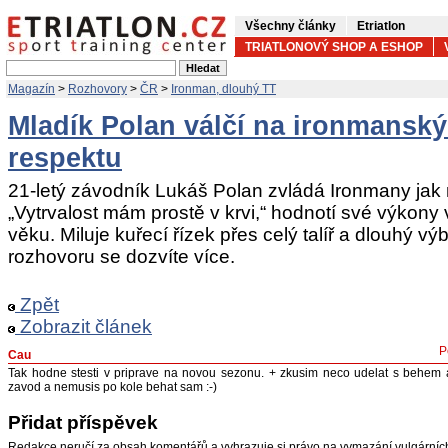
Všechny články
Etriatlon
TRIATLONOVÝ SHOP A ESHOP
Magazín
>
Rozhovory
>
ČR
>
Ironman, dlouhý TT
Mladík Polan válčí na ironmanský
respektu
21-letý závodník Lukáš Polan zvládá Ironmany jak
„Vytrvalost mám prostě v krvi,“ hodnotí své výko
věku. Miluje kuřecí řízek přes celý talíř a dlouhý 
rozhovoru se dozvíte více.
Zpět
Zobrazit článek
P
Cau
Tak hodne stesti v priprave na novou sezonu. + zkusim neco udelat s behem at
zavod a nemusis po kole behat sam :-)
Přidat příspěvek
Redakce neručí za obsah komentářů a vyhrazuje si právo na vymazání vulgární