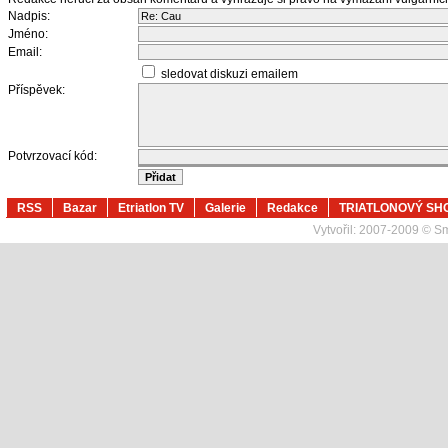
Nadpis:
Jméno:
Email:
sledovat diskuzi emailem
Příspěvek:
Potvrzovací kód:
RSS
Bazar
Etriatlon TV
Galerie
Redakce
TRIATLONOVÝ SH
Vytvořil:
2007-2009 © Sma