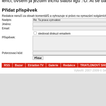
lehci, ovsem ja jezdim trichu slabsi ligu :-D. At se da
Přidat příspěvek
Redakce neručí za obsah komentářů a vyhrazuje si právo na vymazání vulgární
Nadpis:
Jméno:
Email:
sledovat diskuzi emailem
Příspěvek:
Potvrzovací kód:
RSS
Bazar
Etriatlon TV
Galerie
Redakce
TRIATLONOVÝ SH
Vytvořil:
2007-2009 © Sma