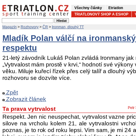
Všechny články
Etriatlon
TRIATLONOVÝ SHOP A ESHOP
Magazín
>
Rozhovory
>
ČR
>
Ironman, dlouhý TT
Mladík Polan válčí na ironmanský
respektu
21-letý závodník Lukáš Polan zvládá Ironmany jak
„Vytrvalost mám prostě v krvi,“ hodnotí své výko
věku. Miluje kuřecí řízek přes celý talíř a dlouhý 
rozhovoru se dozvíte více.
Zpět
Zobrazit článek
Ta prava vytrvalost
Petr
Respekt. Jen nic neuspechat, vytrvalost vazne pric
silove na vrcholu kolem 21, ale vytrvalostni vrch
poznas, je to rok od roku lepsi. Vim sam, je mi 24 