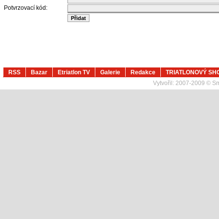
Potvrzovací kód:
RSS
Bazar
Etriatlon TV
Galerie
Redakce
TRIATLONOVÝ SH
Vytvořil:
2007-2009 © Sma