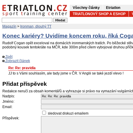
Všechny články
Etriatlon
TRIATLONOVÝ SHOP A ESHOP
Magazín
>
Ironman, dlouhý TT
Konec kariéry? Uvidíme koncem roku, říká Cog
Rudolf Cogan opět exceloval na domácích ironmanských tratích. Po běžecké stíh
podobný kousek tentokráte na MČR, kde 300m před cílem vybojoval druhou příčk
Zpět
Zobrazit článek
Re: Re: pravidla
JJ to s Vámi souhlasím, ale tady jsme v ČR. V Anglii se také jezdí vlevo !
Přidat příspěvek
Redakce neručí za obsah komentářů a vyhrazuje si právo na vymazání vulgární
Nadpis:
Jméno:
Email:
sledovat diskuzi emailem
Příspěvek: